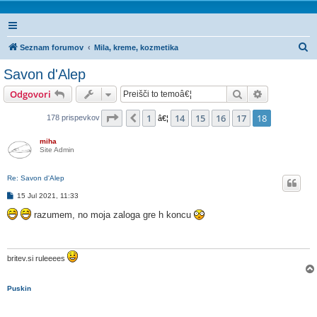
I
Seznam forumov
Mila, kreme, kozmetika
s
Savon d'Alep
k
Iskanje
Napredno is
Odgovori
a
n
Stran
18
od
18
1
14
15
16
17
18
Prejšnja
178 prispevkov
â€¦
j
miha
e
Site Admin
Re: Savon d'Alep
O
15 Jul 2021, 11:33
d
g
razumem, no moja zaloga gre h koncu
o
v
o
r
britev.si ruleeees
Puskin