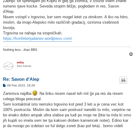
Zadnjič se sprehajam po Kopru in glej ga zlomka, v izložbi vidim znane
o
rumeno rjave kocke. Seveda stopim bližje, pogledam in res, Savon
v
o
d'Alep.
r
Nisem vstopil v trgovino, ker sem mogel letet za otrokom. A tko na hitro,
mislim, da imajo Alepsko milo različnih gradacij, oziroma vsebnosti
lovorja.
Trgovina se nahaja na stopničkah.
https://konfeterijadanev.wordpress.com/
Nothing less...than BBS
miha
Site Admin
Re: Savon d'Alep
O
09 Feb 2022, 18:29
d
g
Zanimiva najdba
. Na linku nisem nasel teh mil (je pa res da nisem
o
celega bloga precesal.
v
o
Sem kontaktiral isto nemsko trgovino kot pred 3 leti a je cena vec kot
r
100% poskocila. Mislim da bom sam poskusil narediti to milo, verjetno ne
bo enako dobro ampak ultra slabse pa tudi po moje ne (btw ta mila ki smo
jih kupili so imela sem ter tja kaksen droben kamencek noter). Edino kar
je da morajo po izdelavi se ful dolgo zoreti (kao pol leta).. bomo videli