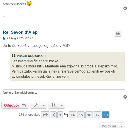
britev.si ruleeees
iii
Re: Savon d'Alep
O
21 Avg 2025, 07:27
d
g
Je tu še kdo živ….se je kaj našlo v MB?
o
v
o
Puskin
napisal/-a:
↑
r
Jaz imam tudi še ene tri kocke.
Mislim, da mora biti v Mariboru ena trgovina, ki prodaja alepsko milo.
Vem pa zato, ker mi ga je nek sirski "švercer" odrabljenih evropskih
avtomobilov prinesel. Kje je...ne vem.
Nekje v Savinjski dolini...
Odgovori
Stran
18
od
18
1
14
15
16
17
18
Prejšnja
178 prispevkov
â€¦
Pojdi na