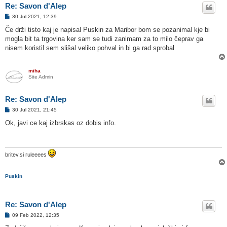
Re: Savon d'Alep
O
30 Jul 2021, 12:39
d
g
Če drži tisto kaj je napisal Puskin za Maribor bom se pozanimal kje bi
o
mogla bit ta trgovina ker sam se tudi zanimam za to milo čeprav ga
v
o
nisem koristil sem slišal veliko pohval in bi ga rad sprobal
r
miha
Site Admin
Re: Savon d'Alep
O
30 Jul 2021, 21:45
d
g
Ok, javi ce kaj izbrskas oz dobis info.
o
v
o
r
britev.si ruleeees
Puskin
Re: Savon d'Alep
O
09 Feb 2022, 12:35
d
g