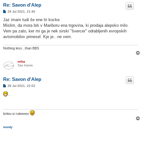
Re: Savon d'Alep
O
28 Jul 2021, 21:40
d
g
Jaz imam tudi še ene tri kocke.
o
Mislim, da mora biti v Mariboru ena trgovina, ki prodaja alepsko milo.
v
o
Vem pa zato, ker mi ga je nek sirski "švercer" odrabljenih evropskih
r
avtomobilov prinesel. Kje je...ne vem.
Nothing less...than BBS
miha
Site Admin
Re: Savon d'Alep
O
28 Jul 2021, 22:02
d
g
..
o
v
o
r
britev.si ruleeees
monty