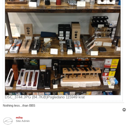
DSC_3744.JPG (84.7KiB)Pogledano 115949 krat
Nothing less...than BBS
miha
Site Admin