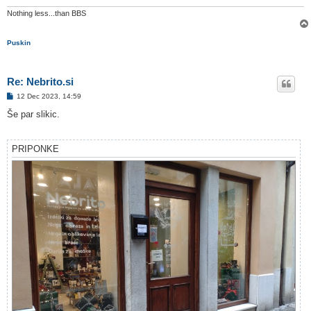
Nothing less...than BBS
Puskin
Re: Nebrito.si
O
12 Dec 2023, 14:59
d
g
Še par slikic.
o
v
o
r
PRIPONKE