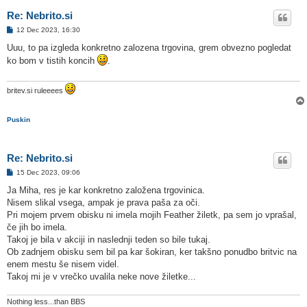
Re: Nebrito.si
O
12 Dec 2023, 16:30
d
g
Uuu, to pa izgleda konkretno zalozena trgovina, grem obvezno pogledat
o
ko bom v tistih koncih
.
v
o
r
britev.si ruleeees
Puskin
Re: Nebrito.si
O
15 Dec 2023, 09:06
d
g
Ja Miha, res je kar konkretno založena trgovinica.
o
Nisem slikal vsega, ampak je prava paša za oči.
v
o
Pri mojem prvem obisku ni imela mojih Feather žiletk, pa sem jo vprašal,
r
če jih bo imela.
Takoj je bila v akciji in naslednji teden so bile tukaj.
Ob zadnjem obisku sem bil pa kar šokiran, ker takšno ponudbo britvic na
enem mestu še nisem videl.
Takoj mi je v vrečko uvalila neke nove žiletke...
Nothing less...than BBS