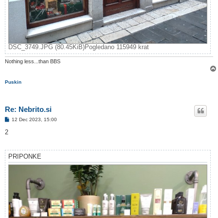
DSC_3749.JPG (80.45KiB)Pogledano 115949 krat
Nothing less...than BBS
Puskin
Re: Nebrito.si
O
12 Dec 2023, 15:00
d
g
2
o
v
o
r
PRIPONKE