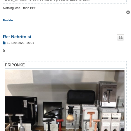
Nothing less...than BBS
Puskin
Re: Nebrito.si
O
12 Dec 2023, 15:01
d
g
5
o
v
o
r
PRIPONKE