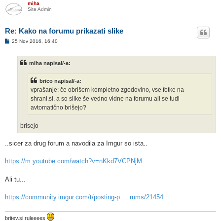
miha
Site Admin
Re: Kako na forumu prikazati slike
O
25 Nov 2016, 16:40
d
g
o
miha napisal/-a:
v
o
r
brico napisal/-a:
vprašanje: če obrišem kompletno zgodovino, vse fotke na
shrani.si, a so slike še vedno vidne na forumu ali se tudi
avtomatično brišejo?
brisejo
..sicer za drug forum a navodila za Imgur so ista..
https://m.youtube.com/watch?v=nKkd7VCPNjM
Ali tu...
https://community.imgur.com/t/posting-p ... rums/21454
britev.si ruleeees