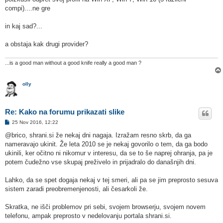
compi)....ne gre
in kaj sad?...
a obstaja kak drugi provider?
...is a good man without a good knife really a good man ?
olly
Re: Kako na forumu prikazati slike
O
25 Nov 2016, 12:22
d
g
@brico, shrani.si že nekaj dni nagaja. Izražam resno skrb, da ga
o
nameravajo ukinit. Že leta 2010 se je nekaj govorilo o tem, da ga bodo
v
o
ukinili, ker očitno ni nikomur v interesu, da se to še naprej ohranja, pa je
r
potem čudežno vse skupaj preživelo in prijadralo do današnjih dni.
Lahko, da se spet dogaja nekaj v tej smeri, ali pa se jim preprosto sesuva
sistem zaradi preobremenjenosti, ali česarkoli že.
Skratka, ne išči problemov pri sebi, svojem browserju, svojem novem
telefonu, ampak preprosto v nedelovanju portala shrani.si.