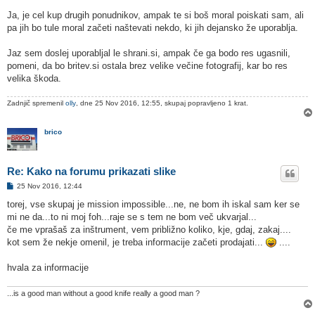
Ja, je cel kup drugih ponudnikov, ampak te si boš moral poiskati sam, ali
pa jih bo tule moral začeti naštevati nekdo, ki jih dejansko že uporablja.
Jaz sem doslej uporabljal le shrani.si, ampak če ga bodo res ugasnili,
pomeni, da bo britev.si ostala brez velike večine fotografij, kar bo res
velika škoda.
Zadnjič spremenil
olly
, dne 25 Nov 2016, 12:55, skupaj popravljeno 1 krat.
brico
Re: Kako na forumu prikazati slike
O
25 Nov 2016, 12:44
d
g
torej, vse skupaj je mission impossible...ne, ne bom ih iskal sam ker se
o
mi ne da...to ni moj foh...raje se s tem ne bom več ukvarjal...
v
o
če me vprašaš za inštrument, vem približno koliko, kje, gdaj, zakaj....
r
kot sem že nekje omenil, je treba informacije začeti prodajati...
....
hvala za informacije
...is a good man without a good knife really a good man ?