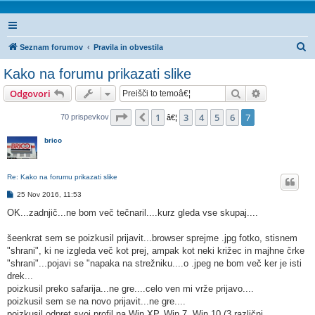
I
Seznam forumov
Pravila in obvestila
s
Kako na forumu prikazati slike
k
Iskanje
Napredno is
Odgovori
a
n
Stran
7
od
7
1
3
4
5
6
7
Prejšnja
70 prispevkov
â€¦
j
brico
e
Re: Kako na forumu prikazati slike
O
25 Nov 2016, 11:53
d
g
OK...zadnjič...ne bom več tečnaril....kurz gleda vse skupaj....
o
v
o
šeenkrat sem se poizkusil prijavit...browser sprejme .jpg fotko, stisnem
r
"shrani", ki ne izgleda več kot prej, ampak kot neki križec in majhne črke
"shrani"...pojavi se "napaka na strežniku....o .jpeg ne bom več ker je isti
drek...
poizkusil preko safarija...ne gre....celo ven mi vrže prijavo....
poizkusil sem se na novo prijavit...ne gre....
poizkusil odpret svoj profil na Win XP, Win 7, Win 10 (3 različni