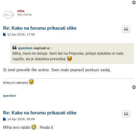
o
r
miha
Site Admin
Re: Kako na forumu prikazati slike
O
12 Apr 2018, 17:56
d
g
o
question
napisal/-a:
↑
v
o
Miha, meni ne deluje. Sem šel na Priponke, prilepi datoteko in nato
r
napiše, da je datoteka prevelika.
Si imel prevelik file ocitno. Sem malo popravil poskusi sedaj..
britev.si ruleeees
question
Re: Kako na forumu prikazati slike
O
14 Apr 2018, 09:09
d
g
Miha evo ratalo
. Hvala ti
o
v