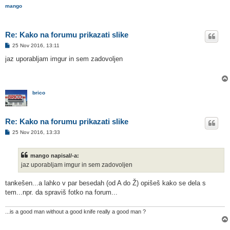
mango
Re: Kako na forumu prikazati slike
O
25 Nov 2016, 13:11
d
g
jaz uporabljam imgur in sem zadovoljen
o
v
o
r
brico
Re: Kako na forumu prikazati slike
O
25 Nov 2016, 13:33
d
g
o
mango napisal/-a:
v
o
jaz uporabljam imgur in sem zadovoljen
r
tankešen...a lahko v par besedah (od A do Ž) opišeš kako se dela s
tem...npr. da spraviš fotko na forum...
...is a good man without a good knife really a good man ?