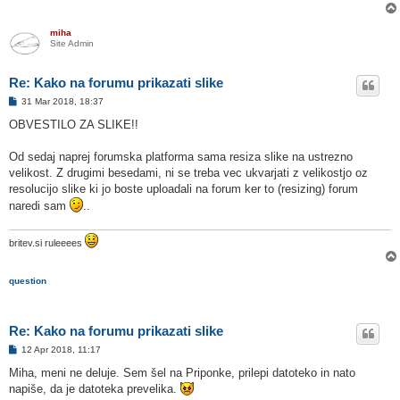
miha
Site Admin
Re: Kako na forumu prikazati slike
O
31 Mar 2018, 18:37
d
g
OBVESTILO ZA SLIKE!!
o
v
o
Od sedaj naprej forumska platforma sama resiza slike na ustrezno
r
velikost. Z drugimi besedami, ni se treba vec ukvarjati z velikostjo oz
resolucijo slike ki jo boste uploadali na forum ker to (resizing) forum
naredi sam
..
britev.si ruleeees
question
Re: Kako na forumu prikazati slike
O
12 Apr 2018, 11:17
d
g
Miha, meni ne deluje. Sem šel na Priponke, prilepi datoteko in nato
o
napiše, da je datoteka prevelika.
v