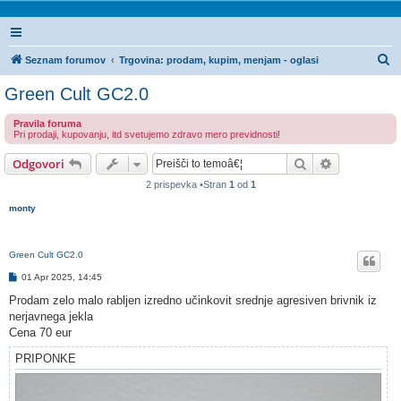
I
Seznam forumov
Trgovina: prodam, kupim, menjam - oglasi
s
Green Cult GC2.0
k
Pravila foruma
a
Pri prodaji, kupovanju, itd svetujemo zdravo mero previdnosti!
n
Iskanje
Napredno is
Odgovori
j
2 prispevka •Stran
1
od
1
e
monty
Green Cult GC2.0
O
01 Apr 2025, 14:45
d
g
Prodam zelo malo rabljen izredno učinkovit srednje agresiven brivnik iz
o
nerjavnega jekla
v
o
Cena 70 eur
r
PRIPONKE