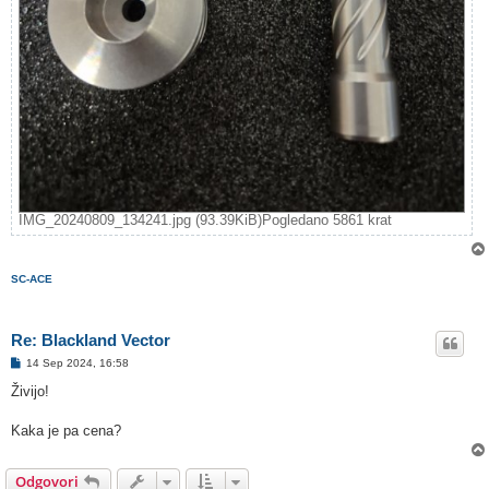
IMG_20240809_134241.jpg (93.39KiB)Pogledano 5861 krat
SC-ACE
Re: Blackland Vector
O
14 Sep 2024, 16:58
d
g
Živijo!
o
v
o
Kaka je pa cena?
r
Odgovori