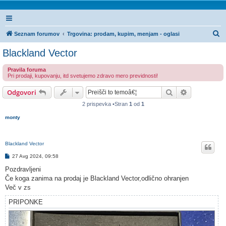
I
Seznam forumov
Trgovina: prodam, kupim, menjam - oglasi
s
Blackland Vector
k
Pravila foruma
a
Pri prodaji, kupovanju, itd svetujemo zdravo mero previdnosti!
n
Iskanje
Napredno is
Odgovori
j
2 prispevka •Stran
1
od
1
e
monty
Blackland Vector
O
27 Avg 2024, 09:58
d
g
Pozdravljeni
o
Če koga zanima na prodaj je Blackland Vector,odlično ohranjen
v
o
Več v zs
r
PRIPONKE