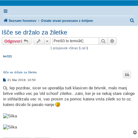
I
Seznam forumov
Ostale stvari povezane z britjem
s
Išče se držalo za žiletke
k
Iskanje
Napredno is
Odgovori
a
1 prispevek •Stran
1
od
1
n
bri111
j
e
Išče se držalo za žiletke
O
21 Mar 2019, 10:50
d
g
Oj, lep pozdrav, sicer se uporablja tudi klasicen de brivnik, malo manj
o
britve veliko vec pa 'old school' ziletke...zato, ker je se nekaj stare zaloge
v
o
in stihla/drzala vec ni, vas prosim za pomoc katera vrsta ziletk so to oz.
r
katero drzalo bi pasalo nanje