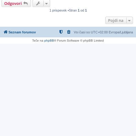
Odgovori
1 prispevek •Stran
1
od
1
Pojdi na
Seznam forumov
Vsi časi so UTC+02:00 Evropa/Ljubljana
Teče na
phpBB
® Forum Software © phpBB Limited