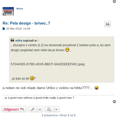
brico
Re: Pela design - brivec..?
O
20 Mar 2019, 14:06
d
g
o
miha
napisal/-a:
↑
v
o
...slucajno v centru (LJ) na slovenski pocahnal 2 barber pole-a, ko sem
r
drugic pogledal sem videl da je brivec
...
57044365-D79D-4D45-BBCF-0A42DEEEF401.jpeg
..je kdo ze bil
?
a noben ne vidi mlado damo Urško z violino na hrbtu????....
...is a good man without a good knife really a good man ?
Odgovori
6 prispevkov •Stran
1
od
1