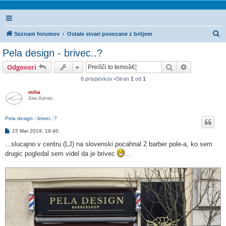
I
Seznam forumov
Ostale stvari povezane z britjem
s
Pela design - brivec..?
k
Iskanje
Napredno is
Odgovori
a
6 prispevkov •Stran
1
od
1
n
miha
j
Site Admin
e
Pela design - brivec..?
O
15 Mar 2019, 19:40
d
g
...slucajno v centru (LJ) na slovenski pocahnal 2 barber pole-a, ko sem
o
drugic pogledal sem videl da je brivec
...
v
o
r