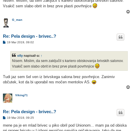
Nisem. Mislim, da sem zaključil s kariero obiskovanja brivskih salonov.
o
Vsakič sem slabo obrit in brez prve plasti povrhnjice
v
o
r
G_man
Re: Pela design - brivec..?
O
19 Mar 2019, 09:02
d
g
o
olly
napisal/-a:
↑
v
o
Nisem. Mislim, da sem zaključil s kariero obiskovanja brivskih salonov.
r
Vsakič sem slabo obrit in brez prve plasti povrhnjice
Tudi jaz sem šel ven iz brivskega salona brez povrhnjice. Zanimiv
občutek, kot da bi uporabil res močen mentolov AS.
Viking71
Re: Pela design - brivec..?
O
19 Mar 2019, 09:25
d
g
mene pa je en mlad brivec u piko obril pod Unionom... mam pa od obiska
o
pri proper bricotu v Lizboni resnično najvišja pričakovanja, tako da me