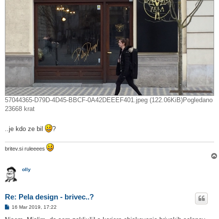
57044365-D79D-4D45-BBCF-0A42DEEEF401.jpeg (122.06KiB)Pogledano
23668 krat
..je kdo ze bil
?
britev.si ruleeees
olly
Re: Pela design - brivec..?
O
16 Mar 2019, 17:22
d
g