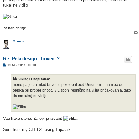
v
o
tukaj ne vidijo
r
.:a non entity:.
G_man
Re: Pela design - brivec..?
O
19 Mar 2019, 10:10
d
g
o
Viking71 napisal/-a:
v
o
mene pa je en mlad brivec u piko obril pod Unionom... mam pa od
r
obiska pri proper bricotu v Lizboni resnično najvišja pričakovanja, tako
da me tukaj ne vidijo
Vau kaka stena. Za epi-ja izvabit
Sent from my CLT-L29 using Tapatalk