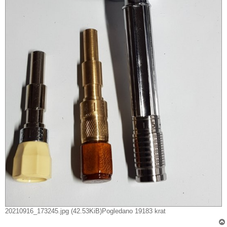
20210916_173245.jpg (42.53KiB)Pogledano 19183 krat