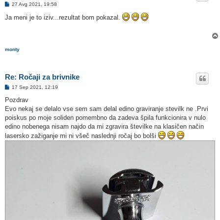
O
27 Avg 2021, 19:58
d
g
Ja meni je to iziv...rezultat bom pokazal.
o
v
o
r
monty
Re: Ročaji za brivnike
O
17 Sep 2021, 12:19
d
g
Pozdrav
o
Evo nekaj se delalo vse sem sam delal edino graviranje stevilk ne .Prvi
v
o
poiskus po moje soliden pomembno da zadeva špila funkcionira v nulo
r
edino nobenega nisam najdo da mi zgravira številke na klasičen način
lasersko zažiganje mi ni všeč naslednji ročaj bo bolši