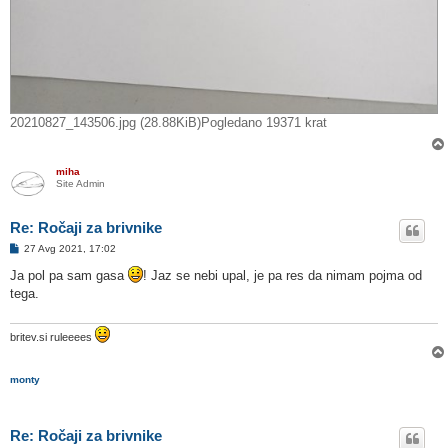
20210827_143506.jpg (28.88KiB)Pogledano 19371 krat
miha
Site Admin
Re: Ročaji za brivnike
O
27 Avg 2021, 17:02
d
g
Ja pol pa sam gasa
! Jaz se nebi upal, je pa res da nimam pojma od
o
tega.
v
o
r
britev.si ruleeees
monty
Re: Ročaji za brivnike