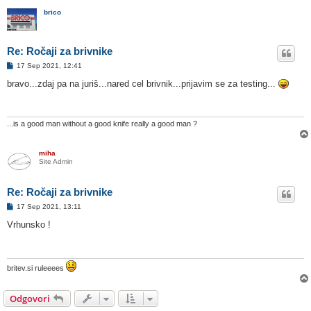
brico
Re: Ročaji za brivnike
O
17 Sep 2021, 12:41
d
g
bravo...zdaj pa na juriš...nared cel brivnik...prijavim se za testing...
o
v
o
r
...is a good man without a good knife really a good man ?
miha
Site Admin
Re: Ročaji za brivnike
O
17 Sep 2021, 13:11
d
g
Vrhunsko !
o
v
o
r
britev.si ruleeees
Odgovori