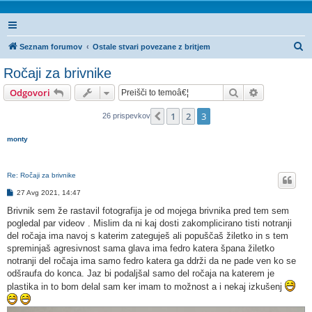
I
Seznam forumov
Ostale stvari povezane z britjem
s
Ročaji za brivnike
k
Iskanje
Napredno is
Odgovori
a
n
1
2
3
Prejšnja
26 prispevkov
j
monty
e
Re: Ročaji za brivnike
O
27 Avg 2021, 14:47
d
g
Brivnik sem že rastavil fotografija je od mojega brivnika pred tem sem
o
pogledal par videov . Mislim da ni kaj dosti zakomplicirano tisti notranji
v
o
del ročaja ima navoj s katerim zateguješ ali popuščaš žiletko in s tem
r
spreminjaš agresivnost sama glava ima fedro katera špana žiletko
notranji del ročaja ima samo fedro katera ga ddrži da ne pade ven ko se
odšraufa do konca. Jaz bi podaljšal samo del ročaja na katerem je
plastika in to bom delal sam ker imam to možnost a i nekaj izkušenj