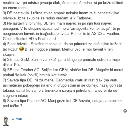
neučinkovit pri odstranjevanju dlak, če se briješ redno, si pa kožo sfiliraš
po enem tednu.
3) DE nastavljiv. Luštna stvar, ampak nekako imam rajši nenastavljive
brivnike. Iz te skupine se redno vračam le k Fatboy-u.
3) Nenastavljivi brivniki. Uf, teh imam največ in po njih tudi največ
posegam. V to skupino spada tudi moja "zmagovita kombinacija": to je
neagresiven brivnik in (naj)ostra britvica. Primer bi bil AS-D2 s Feather,
Gillette Rocket HD s Feather itd.
4) Slant brivniki. Splošno mnenje je, da so primerni za občutljivo kožo in
trd kožuh
Bi se mogoče strinjal. Merkur 37c je moj favorit v teh
skupini.
5) SE tipa GEM. Zanimiva izkušnja, a klinge so premalo ostre za mojo
dlako. Pika.
6) SE tipa Feather AC. Boljše kot GEM, slabše kot DE. Mogoče bi moral
probati še kak (boljši) brivnik kot Hawk.
7) Šaveta tipa DE. Ni za mene. Geometrija vratu in rast dlak (na vratu
asimetrično pobegnejo na eno in drugo stran in se obrnejo nazaj gor) sta
takšna, da lahko samo z brivnikom izvajam potrebne manevre, da se
izognem iritaciji.
8) Šaveta tipa Feather AC. Manj grize kot DE šaveta, ostaja pa problem
pod točko 7.
G_man