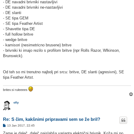
- DE navadni brivniki nastavljivi
- DE navadni brivniki ne-nastavljivi
- DE slanti
- SE tipa GEM
- SE tipa Feather Artist
- Shavette tipa DE
- full hollow britve
- wedge britve
- kamisori (nesimetricno brusene) britve
- brivniki ki imajo rezilo s profilom britve (npr Rolls Razor, Wlkinson,
Brunswick).
Od teh so mi trenutno najbolj pri srcu: britve, DE slanti (agresivni), SE
tipa Feather Artst.
britev.si ruleeees
olly
Re: S čim, kakšnimi pripravami sem se že bril?
O
13 Jan 2017, 22:45
d
g
Zame je daleč, daleč najslabša varianta električni brivnik. Koža mi po