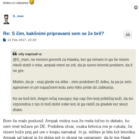
britev.si ruleeees
G_man
Re: S čim, kakšnimi pripravami sem se že bril?
O
12 Feb 2017, 22:20
d
g
o
olly napisal/-a:
v
o
@G_man, ne morem govoriti za Hawka, ker ga nimam in ga še nisem
r
nikoli dobil v roke, ampak meni se zdi, da je ravno brivnik problem, da ti
ne gre.
Mislim, da je - vsaj glede na slike - zelo podoben El Jefeu, ta pa je zelo
agresiven in pri napačnem kotu zelo hitro pride do zatikanja.
Ko se boš bril, dvigni ročaj navzgor, top cap čim bolj približaj koži, da bo
vzporedna z njo in boš dobil oster kot, ki ga rabiš za gladek rez skozi
dlake.
Bom še malo poskusil. Ampak midva sva že mela točno to debato, ko
sem imel težave pri DE. Podobna stvar, vsaka britvica me je cukala, če
nisem kože prej pol ure v kropu namakal. In ja, rešitev je bila kot brivnika.
Ampak od takrat je že dolga pot in skoraj ne verjamem, da bi me Hawk