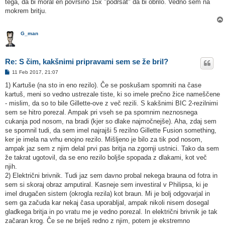
o
tega, da bi moral en površino 15x "podrsat" da bi obrilo. Vedno sem na
r
mokrem britju.
G_man
Re: S čim, kakšnimi pripravami sem se že bril?
O
11 Feb 2017, 21:07
d
g
1) Kartuše (na sto in eno rezilo). Če se poskušam spomniti na čase
o
kartuš, meni so vedno ustrezale tiste, ki so imele prečno žice nameščene
v
o
- mislim, da so to bile Gillette-ove z več rezili. S kakšnimi BIC 2-rezilnimi
r
sem se hitro porezal. Ampak pri vseh se pa spomnim neznosnega
cukanja pod nosom, na bradi (kjer so dlake najmočnejše). Aha, zdaj sem
se spomnil tudi, da sem imel najrajši 5 rezilno Gillette Fusion something,
ker je imela na vrhu enojno rezilo. Mišljeno je bilo za tik pod nosom,
ampak jaz sem z njim delal prvi pas britja na zgornji ustnici. Tako da sem
že takrat ugotovil, da se eno rezilo boljše spopada z dlakami, kot več
njih.
2) Električni brivnik. Tudi jaz sem davno probal nekega brauna od fotra in
sem si skoraj obraz amputiral. Kasneje sem investiral v Philipsa, ki je
imel drugačen sistem (okrogla rezila) kot braun. Mi je bolj odgovarjal in
sem ga začuda kar nekaj časa uporabljal, ampak nikoli nisem dosegal
gladkega britja in po vratu me je vedno porezal. In električni brivnik je tak
začaran krog. Če se ne briješ redno z njim, potem je ekstremno