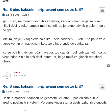
Re: S čim, kakšnimi pripravami sem se že bril?
O
12 Feb 2017, 10:54
d
g
@G_man, ne morem govoriti za Hawka, ker ga nimam in ga še nisem
o
nikoli dobil v roke, ampak meni se zdi, da je ravno brivnik problem, da ti
v
o
ne gre.
r
Mislim, da je - vsaj glede na slike - zelo podoben El Jefeu, ta pa je zelo
agresiven in pri napačnem kotu zelo hitro pride do zatikanja.
Ko se boš bril, dvigni ročaj navzgor, top cap čim bolj približaj koži, da bo
vzporedna z njo in boš dobil oster kot, ki ga rabiš za gladek rez skozi
dlake.
miha
Site Admin
Re: S čim, kakšnimi pripravami sem se že bril?
O
12 Feb 2017, 14:36
d
g
Hask je mogoce podoben po geometriji elJeffeju, posledicno bi bilo
o
vredno poskusiti s kotom. Po agresivnosi sta na dveh razlicnih bregovih.
v
o
r