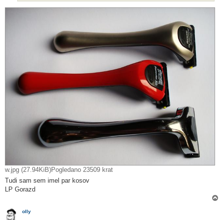
w.jpg (27.94KiB)Pogledano 23509 krat
Tudi sam sem imel par kosov
LP Gorazd
olly