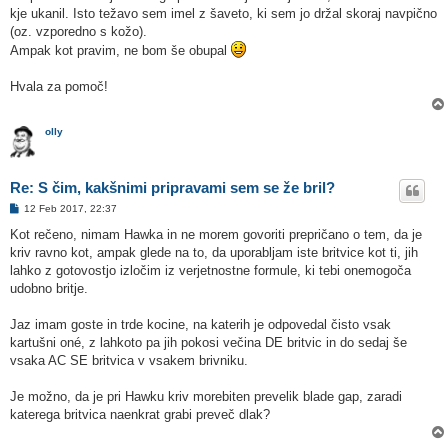
kje ukanil. Isto težavo sem imel z šaveto, ki sem jo držal skoraj navpično
(oz. vzporedno s kožo).
Ampak kot pravim, ne bom še obupal
Hvala za pomoč!
olly
Re: S čim, kakšnimi pripravami sem se že bril?
O
12 Feb 2017, 22:37
d
g
Kot rečeno, nimam Hawka in ne morem govoriti prepričano o tem, da je
o
kriv ravno kot, ampak glede na to, da uporabljam iste britvice kot ti, jih
v
o
lahko z gotovostjo izločim iz verjetnostne formule, ki tebi onemogoča
r
udobno britje.
Jaz imam goste in trde kocine, na katerih je odpovedal čisto vsak
kartušni oné, z lahkoto pa jih pokosi večina DE britvic in do sedaj še
vsaka AC SE britvica v vsakem brivniku.
Je možno, da je pri Hawku kriv morebiten prevelik blade gap, zaradi
katerega britvica naenkrat grabi preveč dlak?