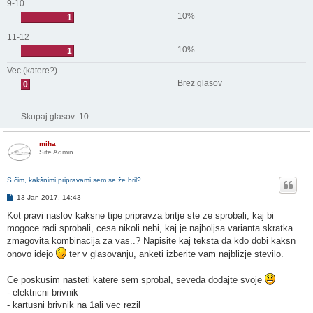
9-10
10%
1
11-12
10%
1
Vec (katere?)
Brez glasov
0
Skupaj glasov:
10
miha
Site Admin
S čim, kakšnimi pripravami sem se že bril?
O
13 Jan 2017, 14:43
d
g
Kot pravi naslov kaksne tipe pripravza britje ste ze sprobali, kaj bi
o
mogoce radi sprobali, cesa nikoli nebi, kaj je najboljsa varianta skratka
v
o
zmagovita kombinacija za vas..? Napisite kaj teksta da kdo dobi kaksn
r
onovo idejo
ter v glasovanju, anketi izberite vam najblizje stevilo.
Ce poskusim nasteti katere sem sprobal, seveda dodajte svoje
- elektricni brivnik
- kartusni brivnik na 1ali vec rezil