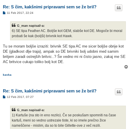
Re: S čim, kakšnimi pripravami sem se že bril?
O
11 Feb 2017, 22:24
d
g
o
G_man napisal/-a:
v
o
6) SE tipa Feather AC. Boljše kot GEM, slabše kot DE. Mogoče bi moral
r
probati še kak (boljši) brivnik kot Hawk.
Tu se moram boljše izraziti: brivnik SE tipa AC me sicer boljše obrije kot
DE (gladkost dlje traja), ampak so DE brivniki bolj udobni med samim
britjem zaradi ostrejših britvic..? Še vedno mi ni čisto jasno, zakaj me SE
AC britvice cukajo toliko bolj kot DE.
kavka
Re: S čim, kakšnimi pripravami sem se že bril?
O
12 Feb 2017, 07:27
d
g
o
G_man napisal/-a:
v
o
1) Kartuše (na sto in eno rezilo). Če se poskušam spomniti na čase
r
kartuš, meni so vedno ustrezale tiste, ki so imele prečno žice
nameščene - mislim, da so to bile Gillette-ove z več rezili.