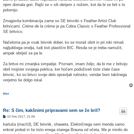
o
njem domala gori. Rajši se v sili obrijem z nožem, kot da bi se bril s to
v
o
polomijo.
r
Zmagovita kombinacija zame so SE brivniki s Feather Artist Club
britvicami.
Crème de la crème
je pa Cobra Classic s Feather Professional
SE britvico.
Načeloma pa je vsak brivnik dober, ko se moraš obrit in pri roki nimaš
najljubšega orodja, tudi tisti plastični BIC. Resda se je treba namučit,
ampak obriješ se pa le.
Za britve mi zmanjka simpatije. Priznam, imam željo, da bi me z britvijo
obril mojster svojega poklica, ker hočem podoživeti tiste zlate čase
brivnic, ko so brivci svoje delo opravljali rutinsko, vendar bom takšnega
verjetno še dolgo iskal.
blaz
Re: S čim, kakšnimi pripravami sem se že bril?
O
02 Feb 2017, 21:09
d
g
kartuša (mach3), DE brivnik, shaweta. Električnega sem menda samo
o
enkrat probal in še tisto enega starega Brauna od očeta. Me je minilo do
v