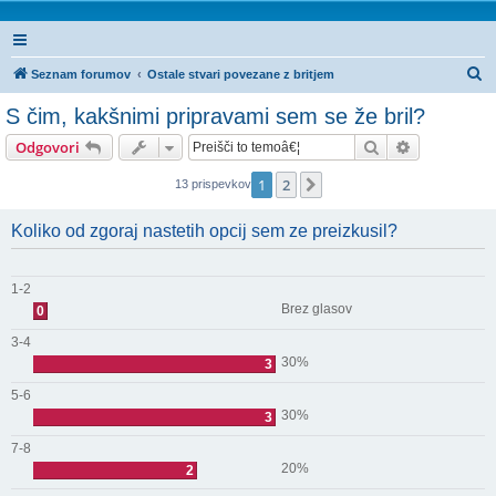
I
Seznam forumov
Ostale stvari povezane z britjem
s
S čim, kakšnimi pripravami sem se že bril?
k
Iskanje
Napredno is
Odgovori
a
n
1
2
Naslednja
13 prispevkov
j
Koliko od zgoraj nastetih opcij sem ze preizkusil?
e
1-2
Brez glasov
0
3-4
30%
3
5-6
30%
3
7-8
20%
2