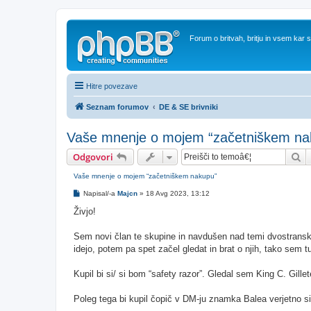
Forum o britvah, britju in vsem kar
Hitre povezave
Seznam forumov
DE & SE brivniki
Vaše mnenje o mojem “začetniškem na
Is
Odgovori
Vaše mnenje o mojem “začetniškem nakupu”
O
Napisal/-a
Majcn
»
18 Avg 2023, 13:12
d
g
Živjo!
o
v
o
Sem novi član te skupine in navdušen nad temi dvostranski
r
idejo, potem pa spet začel gledat in brat o njih, tako sem t
Kupil bi si/ si bom “safety razor”. Gledal sem King C. Gill
Poleg tega bi kupil čopič v DM-ju znamka Balea verjetno sint