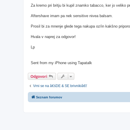
Za kremo pri britju bi kupil znamko tabacco, ker jo veliko p
Aftershave imam pa nek sensitive nivea balsam.
Prosil bi za mnenje glede tega nakupa oz/in kakšno priporo
Hvala v naprej za odgovor!
Lp
Sent from my iPhone using Tapatalk
Odgovori
Vrni se na â€śDE & SE brivnikiâ€ť
Seznam forumov