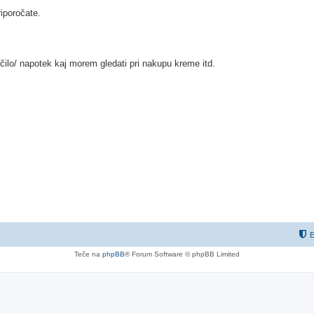
riporočate.
čilo/ napotek kaj morem gledati pri nakupu kreme itd.
E
Teče na
phpBB
® Forum Software © phpBB Limited