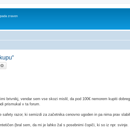
 spada zraven
kupu”
kanje
Napredno iskanje
mi brivnikj, vendar sem vse skozi mislil, da pod 100€ nemorem kupiti dobrega
udi prismukal v ta forum.
ete safety razor, ki semizdi za začetnika cenovno ugoden in pa nima prav slabi
etičen (bral sem, da mi je lahko žal s posebnimi čopiči, ki so iz npr. svinje.