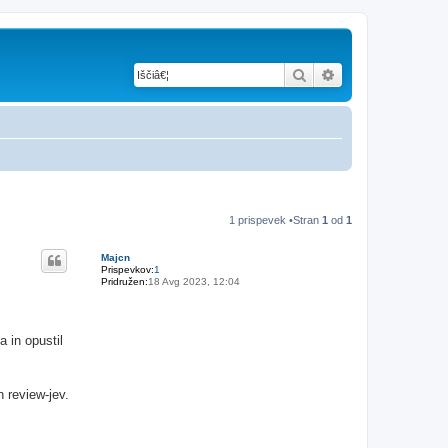
Iskanje
Napredno iskanje
1 prispevek •Stran
1
od
1
Majcn
Prispevkov:
1
Pridružen:
18 Avg 2023, 12:04
 in opustil
h review-jev.