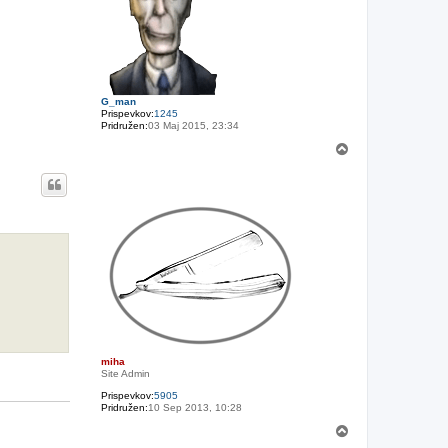
G_man
Prispevkov:
1245
Pridružen:
03 Maj 2015, 23:34
N
a
v
r
h
miha
Site Admin
Prispevkov:
5905
Pridružen:
10 Sep 2013, 10:28
N
a