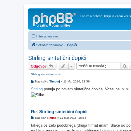
Forum o britvah, britju in vsem kar
Hitre povezave
Seznam forumov
Čopiči
Stirling sintetični čopiči
Is
Odgovori
Stirling sintetični čopiči
O
Napisal/-a
Timotej
»
11 Maj 2016, 13:59
d
g
Stirling
ponuja po novem sintetične čopiče. Vozel naj bi bil 
o
v
o
r
Re: Stirling sintetični čopiči
O
Napisal/-a
miha
»
11 Maj 2016, 15:54
d
g
takega oz zelo podobnega (druga firma) imam, dlake so po m
o
mehke), meni je ta z malo vec hrbtenice bolj vsec kot origi