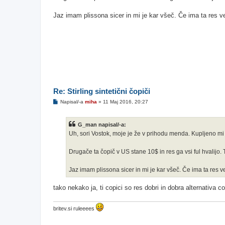
r
Jaz imam plissona sicer in mi je kar všeč. Če ima ta res ve
Re: Stirling sintetični čopiči
O
Napisal/-a
miha
»
11 Maj 2016, 20:27
d
g
o
G_man napisal/-a:
v
o
Uh, sori Vostok, moje je že v prihodu menda. Kupljeno mi je
r
Drugače ta čopič v US stane 10$ in res ga vsi ful hvalijo.
Jaz imam plissona sicer in mi je kar všeč. Če ima ta res v
tako nekako ja, ti copici so res dobri in dobra alternativa c
britev.si ruleeees