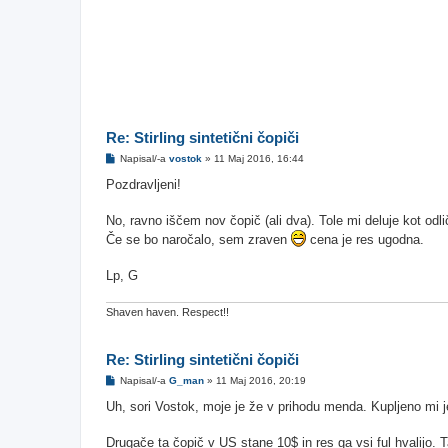
Re: Stirling sintetični čopiči
O
Napisal/-a
vostok
»
11 Maj 2016, 16:44
d
g
Pozdravljeni!
o
v
o
No, ravno iščem nov čopič (ali dva). Tole mi deluje kot od
r
Če se bo naročalo, sem zraven
cena je res ugodna.
Lp, G
Shaven haven. Respect!!
Re: Stirling sintetični čopiči
O
Napisal/-a
G_man
»
11 Maj 2016, 20:19
d
g
Uh, sori Vostok, moje je že v prihodu menda. Kupljeno mi je 
o
v
o
Drugače ta čopič v US stane 10$ in res ga vsi ful hvalijo.