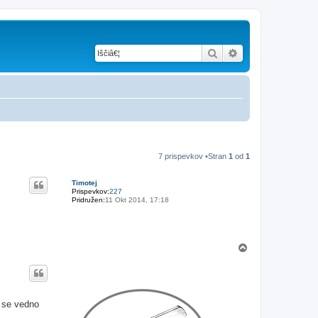
Iskanje
Napredno iskanje
7 prispevkov •Stran
1
od
1
Timotej
Prispevkov:
227
Pridružen:
11 Okt 2014, 17:18
N
a
v
r
h
o se vedno