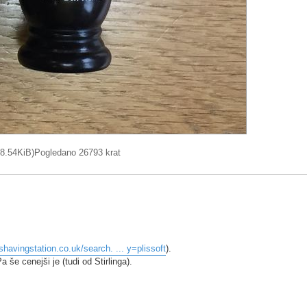
68.54KiB)Pogledano 26793 krat
shavingstation.co.uk/search. ... y=plissoft
).
 še cenejši je (tudi od Stirlinga).