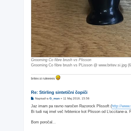
Grooming Co fibre brush vs Plisson
Grooming Co fibre brush vs PLisson @ www.britev.si.jpg (
britev.si ruleeees
Re: Stirling sintetični čopiči
O
Napisal/-a
G_man
»
11 Maj 2016, 15:56
d
g
Jaz imam pa ravno naročen Razorock Plissoft (
http://www.
o
Bi tudi naj imel več hrbtenice kot Plisson od L'occitane-a. Pa
v
o
r
Bom poročal...