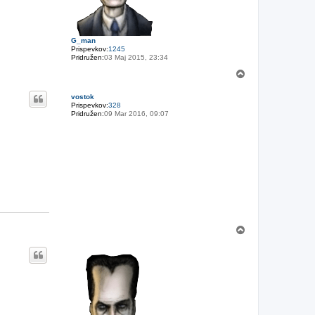
G_man
Prispevkov:
1245
Pridružen:
03 Maj 2015, 23:34
N
a
v
vostok
r
Prispevkov:
328
h
Pridružen:
09 Mar 2016, 09:07
N
a
v
r
h