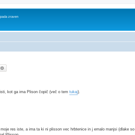
 spada zraven
kanje
Napredno iskanje
isti, kot ga ima Plison čopič (več o tem
tukaj
).
oje res iste, a ima ta ki ni plisson vec hrbtenice in j emalo manjsi (dlake s
nal Plisson