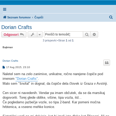
I
Seznam forumov
Čopiči
s
Dorian Crafts
k
Iskanje
Napredno is
Odgovori
a
3 prispevki •Stran
1
od
1
n
Bajkman
j
e
Dorian Crafts
O
17 Avg 2015, 23:10
d
g
Naletel sem na zelo zanimive, unikatne, ročno narejene čopiče pod
o
imenom
"Dorian Crafts"
.
v
o
Malo sem "šnofal" in dognal, da čopiče dela človek iz Graza v Avstriji.
r
Cen sicer ni navedenih. Vendar pa imam občutek, da se da marsikaj
dogovoriti. Torej glede oblike, višine, tipa vozla, itd...
Če pogledamo jazbečje vozle, so tipa 2-band. Kar pomeni močna
hrbtenica, a vseeno mehke konice.