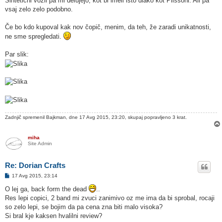
Sintetični vozli pa mi delujejo, kot bi imeli isto dlako kot Plissoni. Ali pa
vsaj zelo zelo podobno.
Če bo kdo kupoval kak nov čopič, menim, da teh, že zaradi unikatnosti,
ne sme spregledati.
Par slik:
Zadnjič spremenil
Bajkman
, dne 17 Avg 2015, 23:20, skupaj popravljeno 3 krat.
miha
Site Admin
Re: Dorian Crafts
O
17 Avg 2015, 23:14
d
g
O lej ga, back form the dead
..
o
Res lepi copici, 2 band mi zvuci zanimivo oz me ima da bi sprobal, rocaji
v
o
so zelo lepi, se bojim da pa cena zna biti malo visoka?
r
Si bral kje kaksen hvalilni review?