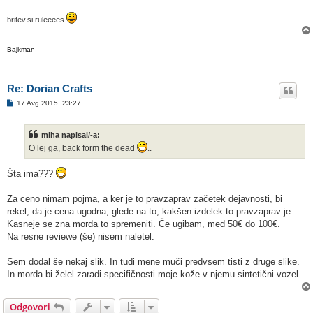
britev.si ruleeees
Bajkman
Re: Dorian Crafts
O
17 Avg 2015, 23:27
d
g
o
miha napisal/-a:
v
o
O lej ga, back form the dead
..
r
Šta ima???
Za ceno nimam pojma, a ker je to pravzaprav začetek dejavnosti, bi
rekel, da je cena ugodna, glede na to, kakšen izdelek to pravzaprav je.
Kasneje se zna morda to spremeniti. Če ugibam, med 50€ do 100€.
Na resne reviewe (še) nisem naletel.
Sem dodal še nekaj slik. In tudi mene muči predvsem tisti z druge slike.
In morda bi želel zaradi specifičnosti moje kože v njemu sintetični vozel.
Odgovori