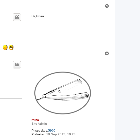
N
a
v
Bajkman
r
h
j.
N
a
v
r
h
miha
Site Admin
Prispevkov:
5905
Pridružen:
10 Sep 2013, 10:28