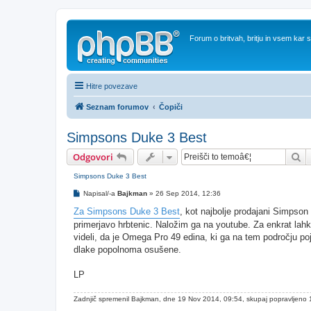
Forum o britvah, britju in vsem kar
Hitre povezave
Seznam forumov
Čopiči
Simpsons Duke 3 Best
Is
Odgovori
Simpsons Duke 3 Best
O
Napisal/-a
Bajkman
»
26 Sep 2014, 12:36
d
g
Za Simpsons Duke 3 Best
, kot najbolje prodajani Simpson
o
primerjavo hrbtenic. Naložim ga na youtube. Za enkrat lahk
v
o
videli, da je Omega Pro 49 edina, ki ga na tem področju po
r
dlake popolnoma osušene.
LP
Zadnjič spremenil
Bajkman
, dne 19 Nov 2014, 09:54, skupaj popravljeno 1