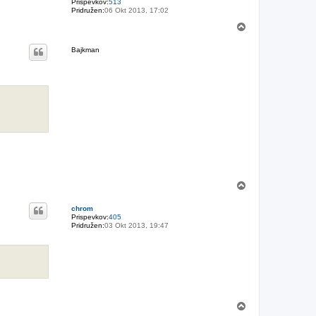
Prispevkov:
513
Pridružen:
06 Okt 2013, 17:02
N
a
v
Bajkman
r
h
N
a
v
chrom
r
Prispevkov:
405
h
Pridružen:
03 Okt 2013, 19:47
N
a