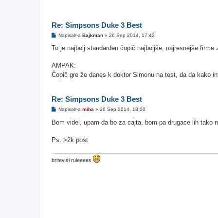
Re: Simpsons Duke 3 Best
O
Napisal/-a
Bajkman
»
26 Sep 2014, 17:42
d
g
To je najbolj standarden čopič najboljše, najresnejše firme 
o
v
o
AMPAK:
r
Čopič gre že danes k doktor Simonu na test, da da kako in
Re: Simpsons Duke 3 Best
O
Napisal/-a
miha
»
26 Sep 2014, 18:00
d
g
Bom videl, upam da bo za cajta, bom pa drugace lih tako m
o
v
o
Ps. >2k post
r
britev.si ruleeees