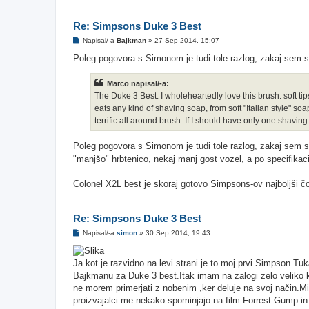
Re: Simpsons Duke 3 Best
O
Napisal/-a
Bajkman
»
27 Sep 2014, 15:07
d
g
Poleg pogovora s Simonom je tudi tole razlog, zakaj sem s
o
v
o
Marco napisal/-a:
r
The Duke 3 Best. I wholeheartedly love this brush: soft ti
eats any kind of shaving soap, from soft "Italian style" soa
terrific all around brush. If I should have only one shavin
Poleg pogovora s Simonom je tudi tole razlog, zakaj sem s
"manjšo" hrbtenico, nekaj manj gost vozel, a po specifikac
Colonel X2L best je skoraj gotovo Simpsons-ov najboljši čo
Re: Simpsons Duke 3 Best
O
Napisal/-a
simon
»
30 Sep 2014, 19:43
d
g
o
Ja kot je razvidno na levi strani je to moj prvi Simpson.T
v
o
Bajkmanu za Duke 3 best.Itak imam na zalogi zelo veliko kv
r
ne morem primerjati z nobenim ,ker deluje na svoj način.Mis
proizvajalci me nekako spominjajo na film Forrest Gump in 