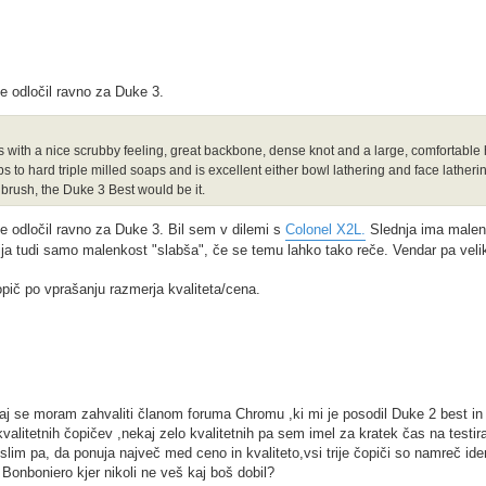
e odločil ravno za Duke 3.
ps with a nice scrubby feeling, great backbone, dense knot and a large, comfortable 
ps to hard triple milled soaps and is excellent either bowl lathering and face lathering
g brush, the Duke 3 Best would be it.
e odločil ravno za Duke 3. Bil sem v dilemi s
Colonel X2L.
Slednja ima malen
ija tudi samo malenkost "slabša", če se temu lahko tako reče. Vendar pa veli
pič po vprašanju razmerja kvaliteta/cena.
ukaj se moram zahvaliti članom foruma Chromu ,ki mi je posodil Duke 2 best in
alitetnih čopičev ,nekaj zelo kvalitetnih pa sem imel za kratek čas na testi
lim pa, da ponuja največ med ceno in kvaliteto,vsi trije čopiči so namreč iden
Bonboniero kjer nikoli ne veš kaj boš dobil?