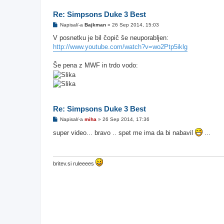
Re: Simpsons Duke 3 Best
O
Napisal/-a
Bajkman
»
26 Sep 2014, 15:03
d
g
V posnetku je bil čopič še neuporabljen:
o
http://www.youtube.com/watch?v=wo2Ptp5iklg
v
o
r
Še pena z MWF in trdo vodo:
Re: Simpsons Duke 3 Best
O
Napisal/-a
miha
»
26 Sep 2014, 17:36
d
g
super video... bravo .. spet me ima da bi nabavil
...
o
v
o
r
britev.si ruleeees