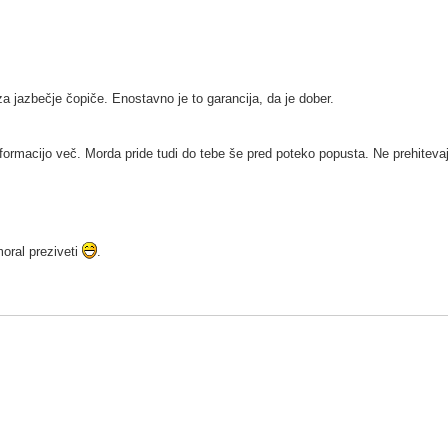
za jazbečje čopiče. Enostavno je to garancija, da je dober.
formacijo več. Morda pride tudi do tebe še pred poteko popusta. Ne prehiteva
oral preziveti
.