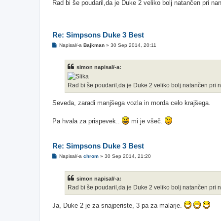
Rad bi še poudaril,da je Duke 2 veliko bolj natančen pri na
Re: Simpsons Duke 3 Best
O
Napisal/-a
Bajkman
»
30 Sep 2014, 20:11
d
g
o
simon napisal/-a:
v
o
r
Rad bi še poudaril,da je Duke 2 veliko bolj natančen pri 
Seveda, zaradi manjšega vozla in morda celo krajšega.
Pa hvala za prispevek..
mi je všeč.
Re: Simpsons Duke 3 Best
O
Napisal/-a
chrom
»
30 Sep 2014, 21:20
d
g
o
simon napisal/-a:
v
o
Rad bi še poudaril,da je Duke 2 veliko bolj natančen pri 
r
Ja, Duke 2 je za snajperiste, 3 pa za malarje.