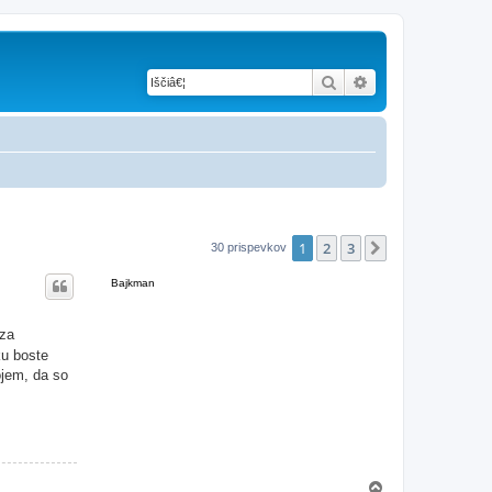
Iskanje
Napredno iskanje
1
2
3
Naslednja
30 prispevkov
Bajkman
 za
ku boste
ojem, da so
N