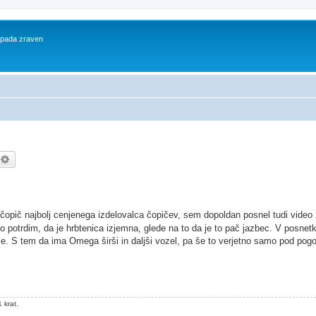
 spada zraven
kanje
Napredno iskanje
 čopič najbolj cenjenega izdelovalca čopičev, sem dopoldan posnel tudi video
o potrdim, da je hrbtenica izjemna, glede na to da je to pač jazbec. V posnet
je. S tem da ima Omega širši in daljši vozel, pa še to verjetno samo pod pog
 krat.