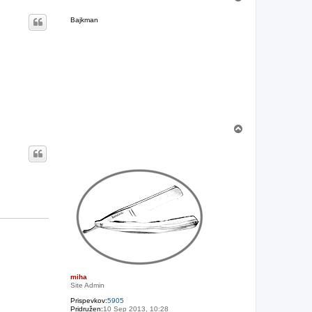
a
v
Bajkman
r
h
N
a
v
r
h
miha
Site Admin
Prispevkov:
5905
Pridružen:
10 Sep 2013, 10:28