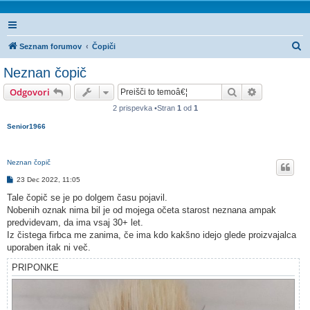
I
Seznam forumov
Čopiči
s
Neznan čopič
k
Iskanje
Napredno is
Odgovori
a
2 prispevka •Stran
1
od
1
n
Senior1966
j
e
Neznan čopič
O
23 Dec 2022, 11:05
d
g
Tale čopič se je po dolgem času pojavil.
o
Nobenih oznak nima bil je od mojega očeta starost neznana ampak
v
o
predvidevam, da ima vsaj 30+ let.
r
Iz čistega firbca me zanima, če ima kdo kakšno idejo glede proizvajalca
uporaben itak ni več.
PRIPONKE