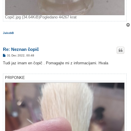
Čopič.jpg (34.64KiB)Pogledano 44267 krat
JakobB
Re: Neznan čopič
O
31 Dec 2022, 00:48
d
g
Tudi jaz imam en čopič . Pomagajte mi z informacijami. Hvala
o
v
o
r
PRIPONKE