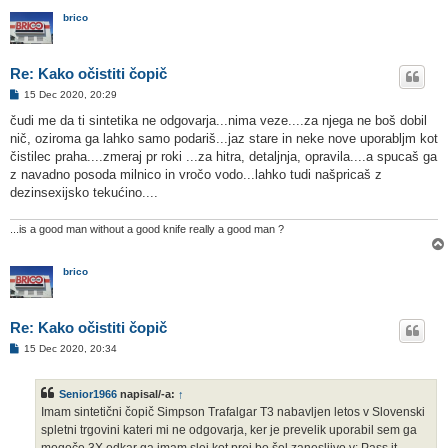
brico
Re: Kako očistiti čopič
O
15 Dec 2020, 20:29
d
g
čudi me da ti sintetika ne odgovarja...nima veze....za njega ne boš dobil
o
nič, oziroma ga lahko samo podariš...jaz stare in neke nove uporabljm kot
v
o
čistilec praha....zmeraj pr roki ...za hitra, detaljnja, opravila....a spucaš ga
r
z navadno posoda milnico in vročo vodo...lahko tudi našpricaš z
dezinsexijsko tekućino....
...is a good man without a good knife really a good man ?
brico
Re: Kako očistiti čopič
O
15 Dec 2020, 20:34
d
g
o
Senior1966
napisal/-a:
↑
v
o
Imam sintetični čopič Simpson Trafalgar T3 nabavljen letos v Slovenski
r
spletni trgovini kateri mi ne odgovarja, ker je prevelik uporabil sem ga
mogoče 3X odkar ga imam slej kot prej bo šel zanesljivo v: Pass it