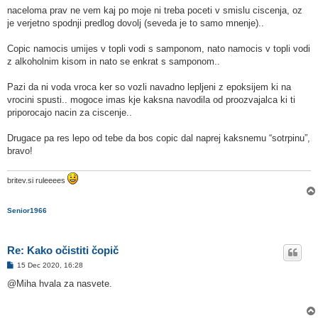
o
naceloma prav ne vem kaj po moje ni treba poceti v smislu ciscenja, oz
r
je verjetno spodnji predlog dovolj (seveda je to samo mnenje)..
Copic namocis umijes v topli vodi s samponom, nato namocis v topli vodi
z alkoholnim kisom in nato se enkrat s samponom..
Pazi da ni voda vroca ker so vozli navadno lepljeni z epoksijem ki na
vrocini spusti.. mogoce imas kje kaksna navodila od proozvajalca ki ti
priporocajo nacin za ciscenje..
Drugace pa res lepo od tebe da bos copic dal naprej kaksnemu “sotrpinu”,
bravo!
britev.si ruleeees
Senior1966
Re: Kako očistiti čopič
O
15 Dec 2020, 16:28
d
g
@Miha hvala za nasvete.
o
v
o
r