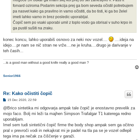
forvard oziroma Podarim sekcija prej ga bom seveda očistil potrebujem
pa nasvet kako ga pravilno in varno očistiti, da bo tisti, ki ga bo želel
imeti lahko varno in brez posledic uporabljal.
Čopič sem po vsaki uporabi umil z toplo vodo ga obrisal v suho krpo in
ga pustil sušiti na zraku.
konec koncu, lahko uporabiš osnovo za neki nov vozel....
....ideja na
idejo....pr nam se nič stran ne vrže....ne je kruha....drugo je darivanje v
teh časih...
...is a good man without a good knife really a good man ?
Senior1966
Re: Kako očistiti čopič
O
15 Dec 2020, 22:59
d
g
@Brico sintetika mi odgovarja ampak tale čopič je enostavno prevelik za
o
mojo faco. Bolj mi leži ta majhen Simpson Trafalgar T1 katerega redno
v
o
uporabljam.
r
Imel sem tudi sintetični čopič firme the body shop ampak sem ga očitno
pral v prevroči vodi in nekajkrat mi je padel na tla pa se je vozel odlepil
tega ima pa nečak za čiščenje v garaži.