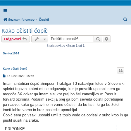
I
Seznam forumov
Čopiči
s
Kako očistiti čopič
k
Iskanje
Napredno is
Odgovori
a
6 prispevkov •Stran
1
od
1
n
Senior1966
j
e
Kako očistiti čopič
O
15 Dec 2020, 15:55
d
g
Imam sintetični čopič Simpson Trafalgar T3 nabavljen letos v Slovenski
o
spletni trgovini kateri mi ne odgovarja, ker je prevelik uporabil sem ga
v
o
mogoče 3X odkar ga imam slej kot prej bo šel zanesljivo v: Pass it
r
forvard oziroma Podarim sekcija prej ga bom seveda očistil potrebujem
pa nasvet kako ga pravilno in varno očistiti, da bo tisti, ki ga bo želel
imeti lahko varno in brez posledic uporabljal.
Čopič sem po vsaki uporabi umil z toplo vodo ga obrisal v suho krpo in ga
pustil sušiti na zraku.
PRIPONKE