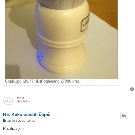
Čopič.jpg (26.77KiB)Pogledano 27886 krat
miha
Site Admin
Re: Kako očistiti čopič
O
15 Dec 2020, 16:09
d
g
Pozdravljen,
o
v