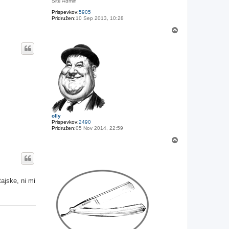
Site Admin
Prispevkov:
5905
Pridružen:
10 Sep 2013, 10:28
N
a
v
r
h
olly
Prispevkov:
2490
Pridružen:
05 Nov 2014, 22:59
N
a
v
r
h
ajske, ni mi