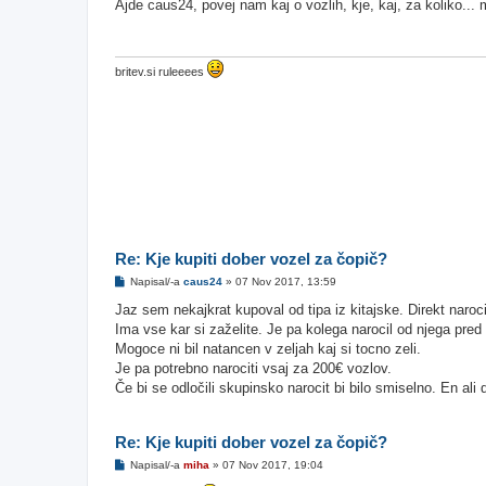
g
Ajde caus24, povej nam kaj o vozlih, kje, kaj, za koliko...
o
v
o
r
britev.si ruleeees
Re: Kje kupiti dober vozel za čopič?
O
Napisal/-a
caus24
»
07 Nov 2017, 13:59
d
g
Jaz sem nekajkrat kupoval od tipa iz kitajske. Direkt naroci
o
Ima vse kar si zaželite. Je pa kolega narocil od njega pred
v
o
Mogoce ni bil natancen v zeljah kaj si tocno zeli.
r
Je pa potrebno narociti vsaj za 200€ vozlov.
Če bi se odločili skupinsko narocit bi bilo smiselno. En ali 
Re: Kje kupiti dober vozel za čopič?
O
Napisal/-a
miha
»
07 Nov 2017, 19:04
d