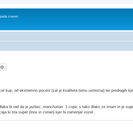
 spada zraven
kanje
Napredno iskanje
el kup, od ekstremno poceni (zal je kvaliteta temu ustrezna) ter predragih kj
laka bi rad da je jazbec, manchurian. 1 copic s tako dlako ze imam in je supe
ja ki sta super (inox in corian) kjer bi zamenjal vozel..