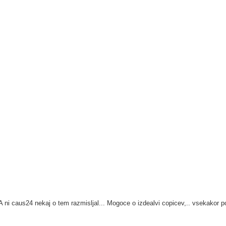
. A ni caus24 nekaj o tem razmisljal... Mogoce o izdealvi copicev,.. vsekakor 