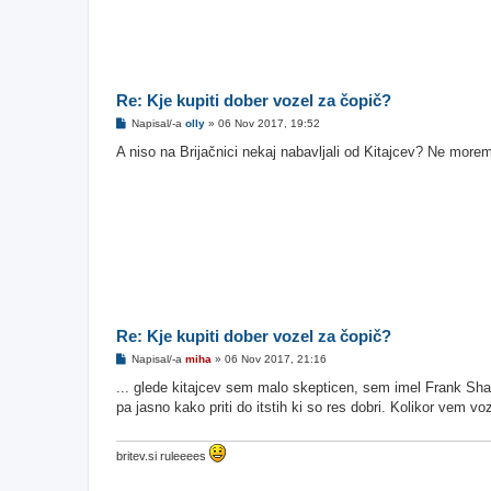
Re: Kje kupiti dober vozel za čopič?
O
Napisal/-a
olly
»
06 Nov 2017, 19:52
d
g
A niso na Brijačnici nekaj nabavljali od Kitajcev? Ne morem
o
v
o
r
Re: Kje kupiti dober vozel za čopič?
O
Napisal/-a
miha
»
06 Nov 2017, 21:16
d
g
... glede kitajcev sem malo skepticen, sem imel Frank Shavi
o
pa jasno kako priti do itstih ki so res dobri. Kolikor vem vozl
v
o
r
britev.si ruleeees