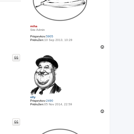
miha
Site Admin
Prispevkov:
5905
Pridružen:
10 Sep 2013, 10:28
N
a
v
r
h
olly
Prispevkov:
2490
Pridružen:
05 Nov 2014, 22:59
N
a
v
r
h