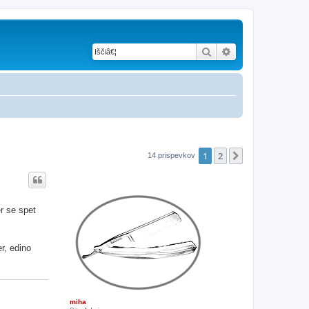
Iskanje
Napredno iskanje
1
2
Naslednja
14 prispevkov
er se spet
r, edino
miha