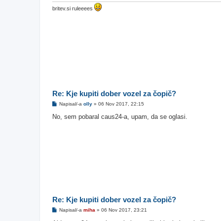
britev.si ruleeees
Re: Kje kupiti dober vozel za čopič?
O
Napisal/-a
olly
»
06 Nov 2017, 22:15
d
g
No, sem pobaral caus24-a, upam, da se oglasi.
o
v
o
r
Re: Kje kupiti dober vozel za čopič?
O
Napisal/-a
miha
»
06 Nov 2017, 23:21
d