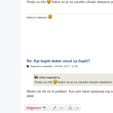
g
Hvala za info
Kakor se je na zacetku slisalo obetavno pa
o
v
o
r
britev.si ruleeees
Re: Kje kupiti dober vozel za čopič?
O
Napisal/-a
caus24
»
08 Nov 2017, 11:46
d
g
o
miha napisal/-a:
v
o
Hvala za info
Kakor se je na zacetku slisalo obetavno p
r
Mislim da niti ne bi problem. Kot sem rekel vprašanje kaj 
dobil.
Odgovori