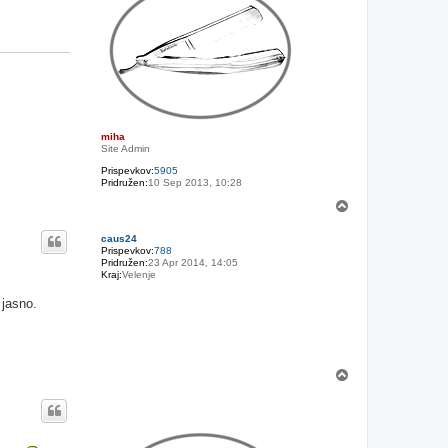
miha
Site Admin
Prispevkov:
5905
Pridružen:
10 Sep 2013, 10:28
N
a
v
caus24
r
Prispevkov:
788
h
Pridružen:
23 Apr 2014, 14:05
Kraj:
Velenje
 jasno.
N
a
v
r
h