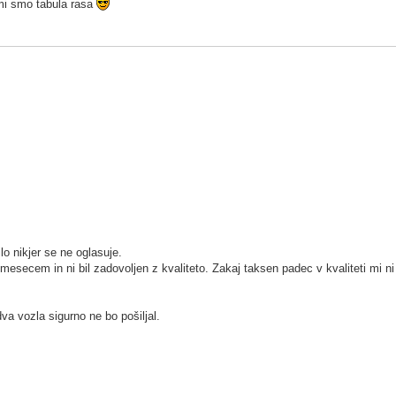
 mi smo tabula rasa
lo nikjer se ne oglasuje.
 mesecem in ni bil zadovoljen z kvaliteto. Zakaj taksen padec v kvaliteti mi ni
dva vozla sigurno ne bo pošiljal.