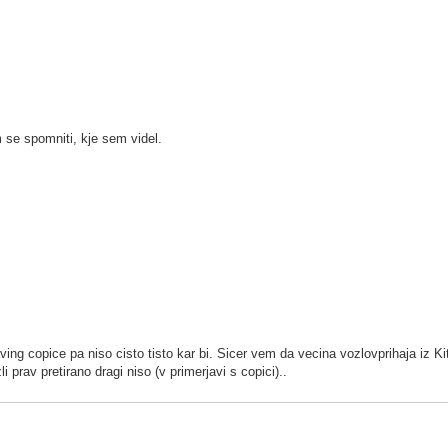
 se spomniti, kje sem videl.
ng copice pa niso cisto tisto kar bi. Sicer vem da vecina vozlovprihaja iz Kit
i prav pretirano dragi niso (v primerjavi s copici)..