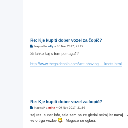
Re: Kje kupiti dober vozel za čopič?
O
Napisal/-a
olly
»
06 Nov 2017, 21:22
d
g
Si lahko kaj s tem pomagaš?
o
v
o
http://www.thegoldennib.com/wet-shaving ... knots.html
r
Re: Kje kupiti dober vozel za čopič?
O
Napisal/-a
miha
»
06 Nov 2017, 21:36
d
g
saj res, super info, tele sem pa ze gledal nekaj let nazaj..
o
ve o trgu vozlov
.. Mogoce se oglasi.
v
o
r