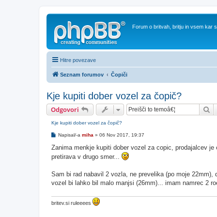
Forum o britvah, britju in vsem kar
Hitre povezave
Seznam forumov
Čopiči
Kje kupiti dober vozel za čopič?
Is
Odgovori
Kje kupiti dober vozel za čopič?
O
Napisal/-a
miha
»
06 Nov 2017, 19:37
d
g
Zanima menkje kupiti dober vozel za copic, prodajalcev je c
o
pretirava v drugo smer...
v
o
r
Sam bi rad nabavil 2 vozla, ne prevelika (po moje 22mm), d
vozel bi lahko bil malo manjsi (26mm)... imam namrec 2 roca
britev.si ruleeees