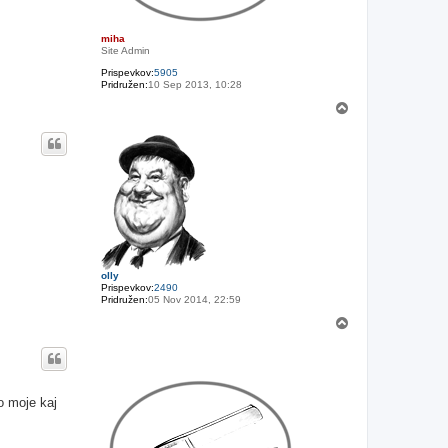
miha
Site Admin
Prispevkov:
5905
Pridružen:
10 Sep 2013, 10:28
N
a
v
r
h
olly
Prispevkov:
2490
Pridružen:
05 Nov 2014, 22:59
N
a
v
r
h
po moje kaj