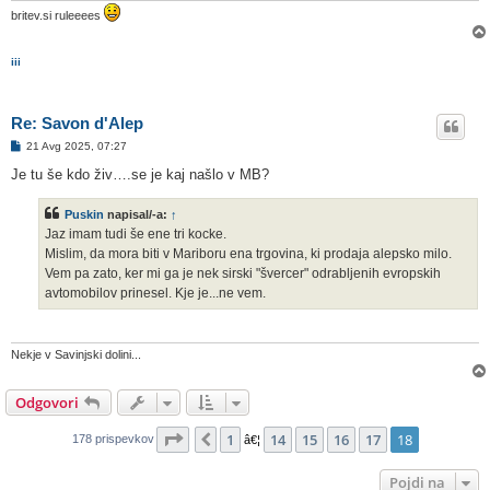
britev.si ruleeees
iii
Re: Savon d'Alep
O
21 Avg 2025, 07:27
d
g
Je tu še kdo živ….se je kaj našlo v MB?
o
v
o
Puskin
napisal/-a:
↑
r
Jaz imam tudi še ene tri kocke.
Mislim, da mora biti v Mariboru ena trgovina, ki prodaja alepsko milo.
Vem pa zato, ker mi ga je nek sirski "švercer" odrabljenih evropskih
avtomobilov prinesel. Kje je...ne vem.
Nekje v Savinjski dolini...
Odgovori
Stran
18
od
18
1
14
15
16
17
18
Prejšnja
178 prispevkov
â€¦
Pojdi na