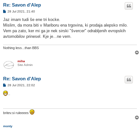
Re: Savon d'Alep
O
28 Jul 2021, 21:40
d
g
Jaz imam tudi še ene tri kocke.
o
Mislim, da mora biti v Mariboru ena trgovina, ki prodaja alepsko milo.
v
o
Vem pa zato, ker mi ga je nek sirski "švercer" odrabljenih evropskih
r
avtomobilov prinesel. Kje je...ne vem.
Nothing less...than BBS
miha
Site Admin
Re: Savon d'Alep
O
28 Jul 2021, 22:02
d
g
..
o
v
o
r
britev.si ruleeees
monty