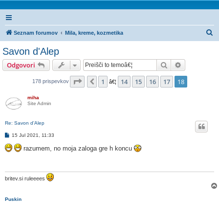
I
Seznam forumov
Mila, kreme, kozmetika
s
Savon d'Alep
k
Iskanje
Napredno is
Odgovori
a
n
Stran
18
od
18
1
14
15
16
17
18
Prejšnja
178 prispevkov
â€¦
j
miha
e
Site Admin
Re: Savon d'Alep
O
15 Jul 2021, 11:33
d
g
razumem, no moja zaloga gre h koncu
o
v
o
r
britev.si ruleeees
Puskin