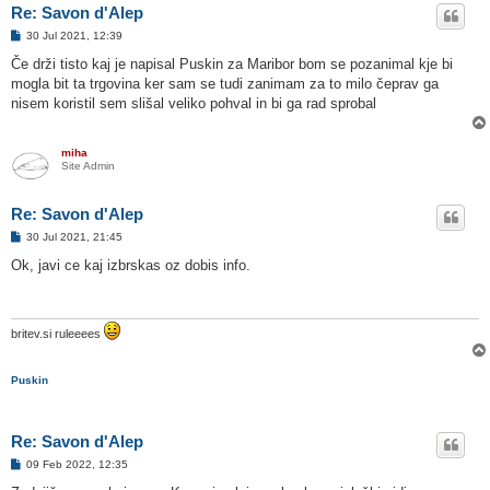
Re: Savon d'Alep
O
30 Jul 2021, 12:39
d
g
Če drži tisto kaj je napisal Puskin za Maribor bom se pozanimal kje bi
o
mogla bit ta trgovina ker sam se tudi zanimam za to milo čeprav ga
v
o
nisem koristil sem slišal veliko pohval in bi ga rad sprobal
r
miha
Site Admin
Re: Savon d'Alep
O
30 Jul 2021, 21:45
d
g
Ok, javi ce kaj izbrskas oz dobis info.
o
v
o
r
britev.si ruleeees
Puskin
Re: Savon d'Alep
O
09 Feb 2022, 12:35
d
g