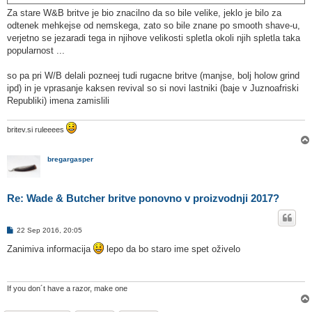
Za stare W&B britve je bio znacilno da so bile velike, jeklo je bilo za
odtenek mehkejse od nemskega, zato so bile znane po smooth shave-u,
verjetno se jezaradi tega in njihove velikosti spletla okoli njih spletla taka
popularnost ...
so pa pri W/B delali pozneej tudi rugacne britve (manjse, bolj holow grind
ipd) in je vprasanje kaksen revival so si novi lastniki (baje v Juznoafriski
Republiki) imena zamislili
britev.si ruleeees
bregargasper
Re: Wade & Butcher britve ponovno v proizvodnji 2017?
O
22 Sep 2016, 20:05
d
g
Zanimiva informacija
lepo da bo staro ime spet oživelo
o
v
o
r
If you don´t have a razor, make one