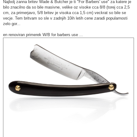
Najbolj zanna britev Wade & Butcher je ti "For Barbers' use" za katere je
bilo znacilno da so bile masivne, velike oz visoke cca 8/8 (torej cca 2,5
cm, za primerjavo, 5/8 britev je visoka cca 1,5 cm) veckrat so bile se
vecje. Tem britvam so sle v zadnjih 10ih letih cene zaradi popularnosti
zelo gor...
en renoviran primerek W/B for barbers use ...