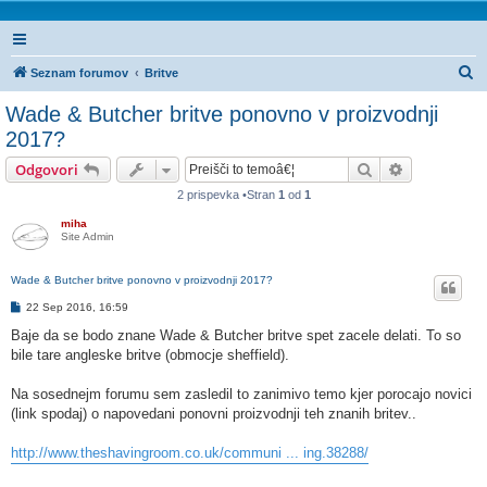
I
Seznam forumov
Britve
s
Wade & Butcher britve ponovno v proizvodnji
k
2017?
a
Iskanje
Napredno is
Odgovori
n
2 prispevka •Stran
1
od
1
j
miha
e
Site Admin
Wade & Butcher britve ponovno v proizvodnji 2017?
O
22 Sep 2016, 16:59
d
g
Baje da se bodo znane Wade & Butcher britve spet zacele delati. To so
o
bile tare angleske britve (obmocje sheffield).
v
o
r
Na sosednejm forumu sem zasledil to zanimivo temo kjer porocajo novici
(link spodaj) o napovedani ponovni proizvodnji teh znanih britev..
http://www.theshavingroom.co.uk/communi ... ing.38288/