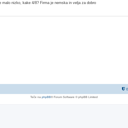
ce malo nizko, kake 4/8? Firma je nemska in velja za dobro
E
Teče na
phpBB
® Forum Software © phpBB Limited