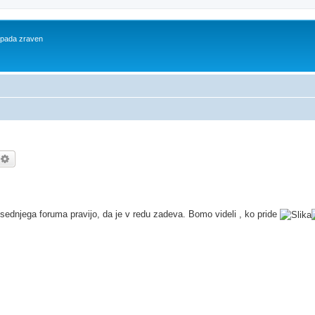
 spada zraven
kanje
Napredno iskanje
sednjega foruma pravijo, da je v redu zadeva. Bomo videli , ko pride