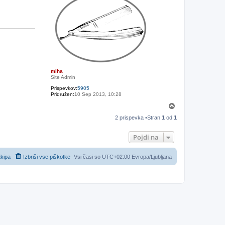
miha
Site Admin
Prispevkov:
5905
Pridružen:
10 Sep 2013, 10:28
N
a
2 prispevka •Stran
1
od
1
v
r
h
Pojdi na
kipa
Izbriši vse piškotke
Vsi časi so UTC+02:00 Evropa/Ljubljana