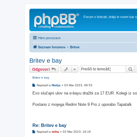
Forum o britvah, britju in vsem kar
Hitre povezave
Seznam forumov
Britve
Britev e bay
Is
Odgovori
Britev e bay
O
Napisal/-a
Matija
»
03 Mar 2023, 08:53
d
g
Evo slučajni ulov na e-bayu dražbi za 17 EUR. Kolegi iz so
o
v
o
Poslano z mojega Redmi Note 9 Pro z uporabo Tapatalk
r
Re: Britev e bay
O
Napisal/-a
miha
»
03 Mar 2023, 16:16
d