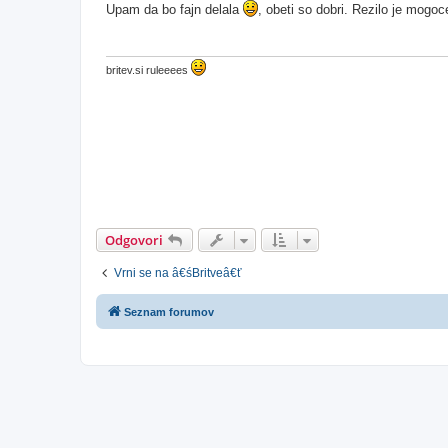
g
Upam da bo fajn delala
, obeti so dobri. Rezilo je mogo
o
v
o
r
britev.si ruleeees
Odgovori
Vrni se na â€śBritveâ€ť
Seznam forumov