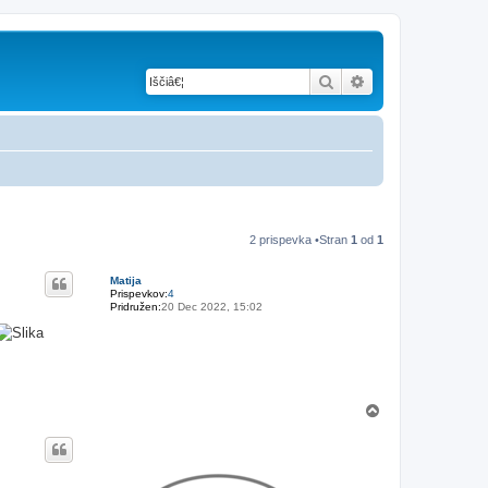
Iskanje
Napredno iskanje
2 prispevka •Stran
1
od
1
Matija
Prispevkov:
4
Pridružen:
20 Dec 2022, 15:02
N
a
v
r
h