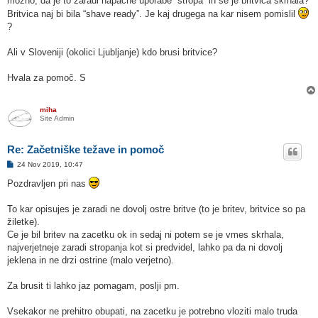
možno, da je to zaradi napačne uporabe “stropa” in se je britvica skrhala?
Britvica naj bi bila “shave ready”. Je kaj drugega na kar nisem pomislil
?
Ali v Sloveniji (okolici Ljubljanje) kdo brusi britvice?
Hvala za pomoč. S
miha
Site Admin
Re: Začetniške težave in pomoč
O
24 Nov 2019, 10:47
d
g
Pozdravljen pri nas
o
v
o
To kar opisujes je zaradi ne dovolj ostre britve (to je britev, britvice so pa
r
žiletke).
Ce je bil britev na zacetku ok in sedaj ni potem se je vmes skrhala,
najverjetneje zaradi stropanja kot si predvidel, lahko pa da ni dovolj
jeklena in ne drzi ostrine (malo verjetno).
Za brusit ti lahko jaz pomagam, poslji pm.
Vsekakor ne prehitro obupati, na zacetku je potrebno vloziti malo truda