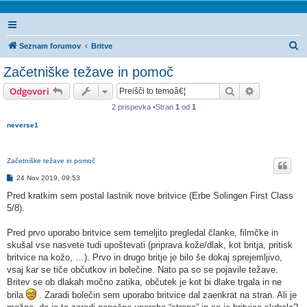
I
Seznam forumov
Britve
s
Začetniške težave in pomoč
k
Iskanje
Napredno is
Odgovori
a
2 prispevka •Stran
1
od
1
n
neverse1
j
e
Začetniške težave in pomoč
O
24 Nov 2019, 09:53
d
g
Pred kratkim sem postal lastnik nove britvice (Erbe Solingen First Class
o
5/8).
v
o
r
Pred prvo uporabo britvice sem temeljito pregledal članke, filmčke in
skušal vse nasvete tudi upoštevati (priprava kože/dlak, kot britja, pritisk
britvice na kožo, …). Prvo in drugo britje je bilo še dokaj sprejemljivo,
vsaj kar se tiče občutkov in bolečine. Nato pa so se pojavile težave.
Britev se ob dlakah močno zatika, občutek je kot bi dlake trgala in ne
brila
. Zaradi bolečin sem uporabo britvice dal zaenkrat na stran. Ali je