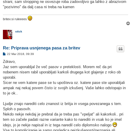
strani, sam stropping ne osvezuje roba zadovoljivo ga lahko z abrazivom
"pozivimo" da dalj casa ni treba na kamen
britev.si ruleeees
stick
Re: Priprava usnjenega pasa za britev
O
22 Mar 2018, 09:39
d
g
Zdravo,
o
Jaz sem uporabljal že več pasov v preteklosti. Morem reč da pri
v
o
nobenem nisem rabil uporabljati karkoli drugega kot glajenje z roko ob
r
uporabi.
Sicer ne vem katere pase se tu upošteva oz. katere pase ste uporabljali
ampak naj nekaj povem čisto iz svojih izkušenj. Vaše lahko odstopajo in
to je ok..
Ljudje znajo narediti celo znanost iz britja in vsega povezanega s tem.
Sploh o pasovih.
Nekdo nekje nekdaj je prebral da je treba pas "vpeljat" ali kakorkoli.. pri
tem so začele padati razne variante kako to narediti in vsak ko je imel
idejo, jo je nekje napisal in iz tega naredil celo diplomsko nalogo
Vse to kompliciranje je samo posledica neizkušenosti/neznanja ali