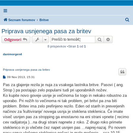
I
Seznam forumov
Britve
s
Priprava usnjenega pasa za britev
k
Iskanje
Napredno is
Odgovori
a
8 prispevkov •Stran
1
od
1
n
danimorgen4
j
e
Priprava usnjenega pasa za britev
O
09 Nov 2013, 15:31
d
g
Pas za glajenje rezila je nuja za vsakega lastnika britve. Pasovi ( ang.
o
Strop ) pa postajajo zelo popularni tudi pri uporabnikih nožev.
v
o
Ko kupite novo goveje usnje je večinoma še togo in nekako robustno za
r
uporabo. Pri nožih to večinoma ni tak problem, pri britvi pa zna biti
problem. Britev ima zelo prefinjeno rezilo. Eden od starih in preverjenih
načinov za 'kultiviranje' novega usnja je steklena steklenica. Če imate
viseč usnjen pas za stropping ga enostavno na eni strani vpnete ( recimo
cev radijatorja )...na drugi strani napnete z roko. Z drugo roko primete
steklenico in jo vlečete čez napet usnjen pas ...naprej-nazaj. Po novem
pasu sprva vlečemo steklenico počasi in malo močneje....cca 10-15