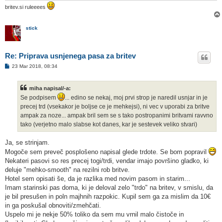
britev.si ruleeees
stick
Re: Priprava usnjenega pasa za britev
O
23 Mar 2018, 08:34
d
g
o
miha napisal/-a:
v
o
Se podpisem
... edino se nekaj, moj prvi strop je naredil usnjar in je
r
precej trd (vsekakor je boljse ce je mehkejsi), ni vec v uporabi za britve
ampak za noze... ampak bril sem se s tako postropanimi britvami ravvno
tako (verjetno malo slabse kot danes, kar je sestevek veliko stvari)
Ja, se strinjam.
Mogoče sem preveč posplošeno napisal glede trdote. Se bom popravil
Nekateri pasovi so res precej togi/trdi, vendar imajo površino gladko, ki
deluje "mehko-smooth" na rezilni rob britve.
Hotel sem opisati še, da je razlika med novim pasom in starim...
Imam starinski pas doma, ki je deloval zelo "trdo" na britev, v smislu, da
je bil presušen in poln majhnih razpokic. Kupil sem ga za mislim da 10€
in ga poskušal obnoviti/zmehčati.
Uspelo mi je nekje 50% toliko da sem mu vrnil malo čistoče in