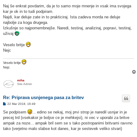
Naj še enkrat povdarim, da je to samo moje mnenje in vsak ima svojega
kar je ok in to tudi podpiram.
Najdi, kar deluje zate in to prakticiraj. Ista zadeva morda ne deluje
najbolje za koga drugega.
Izkušnje so najpomembnejše. Naredi, testiraj, analiziraj, popravi, testiraj,
uživaj
Veselo britje
Nejc
Veselo britje
Nejc
miha
Site Admin
Re: Priprava usnjenega pasa za britev
O
22 Mar 2018, 16:49
d
g
Se podpisem
... edino se nekaj, moj prvi strop je naredil usnjar in je
o
precej trd (vsekakor je boljse ce je mehkejsi), ni vec v uporabi za britve
v
o
ampak za noze... ampak bril sem se s tako postropanimi britvami ravvno
r
tako (verjetno malo slabse kot danes, kar je sestevek veliko stvari)