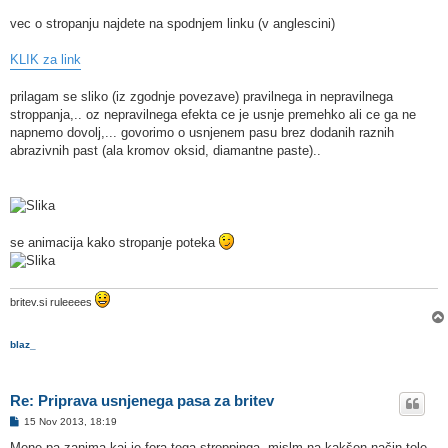
vec o stropanju najdete na spodnjem linku (v anglescini)
KLIK za link
prilagam se sliko (iz zgodnje povezave) pravilnega in nepravilnega
stroppanja,.. oz nepravilnega efekta ce je usnje premehko ali ce ga ne
napnemo dovolj,... govorimo o usnjenem pasu brez dodanih raznih
abrazivnih past (ala kromov oksid, diamantne paste)..
se animacija kako stropanje poteka
britev.si ruleeees
blaz_
Re: Priprava usnjenega pasa za britev
O
15 Nov 2013, 18:19
d
g
Mene pa zanima kaj je fora tega stroppinga, mislm na kakšen način tole