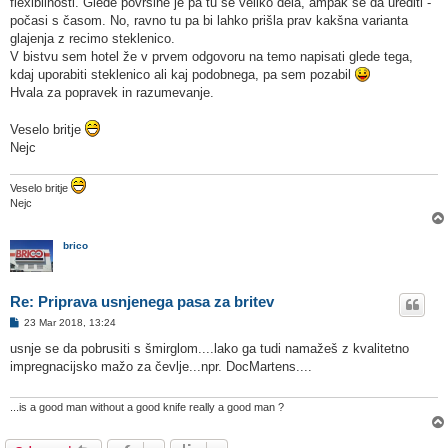
flexibilnosti. Glede površine je pa tu še veliko dela, ampak se da urediti -
počasi s časom. No, ravno tu pa bi lahko prišla prav kakšna varianta
glajenja z recimo steklenico.
V bistvu sem hotel že v prvem odgovoru na temo napisati glede tega,
kdaj uporabiti steklenico ali kaj podobnega, pa sem pozabil
Hvala za popravek in razumevanje.
Veselo britje
Nejc
Veselo britje
Nejc
brico
Re: Priprava usnjenega pasa za britev
O
23 Mar 2018, 13:24
d
g
usnje se da pobrusiti s šmirglom....lako ga tudi namažeš z kvalitetno
o
impregnacijsko mažo za čevlje...npr. DocMartens....
v
o
r
...is a good man without a good knife really a good man ?