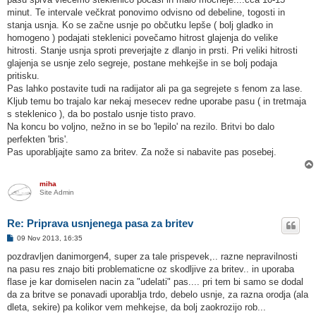
minut. Te intervale večkrat ponovimo odvisno od debeline, togosti in
stanja usnja. Ko se začne usnje po občutku lepše ( bolj gladko in
homogeno ) podajati steklenici povečamo hitrost glajenja do velike
hitrosti. Stanje usnja sproti preverjajte z dlanjo in prsti. Pri veliki hitrosti
glajenja se usnje zelo segreje, postane mehkejše in se bolj podaja
pritisku.
Pas lahko postavite tudi na radijator ali pa ga segrejete s fenom za lase.
Kljub temu bo trajalo kar nekaj mesecev redne uporabe pasu ( in tretmaja
s steklenico ), da bo postalo usnje tisto pravo.
Na koncu bo voljno, nežno in se bo 'lepilo' na rezilo. Britvi bo dalo
perfekten 'bris'.
Pas uporabljajte samo za britev. Za nože si nabavite pas posebej.
miha
Site Admin
Re: Priprava usnjenega pasa za britev
O
09 Nov 2013, 16:35
d
g
pozdravljen danimorgen4, super za tale prispevek,.. razne nepravilnosti
o
na pasu res znajo biti problematicne oz skodljive za britev.. in uporaba
v
o
flase je kar domiselen nacin za "udelati" pas.... pri tem bi samo se dodal
r
da za britve se ponavadi uporablja trdo, debelo usnje, za razna orodja (ala
dleta, sekire) pa kolikor vem mehkejse, da bolj zaokrozijo rob...