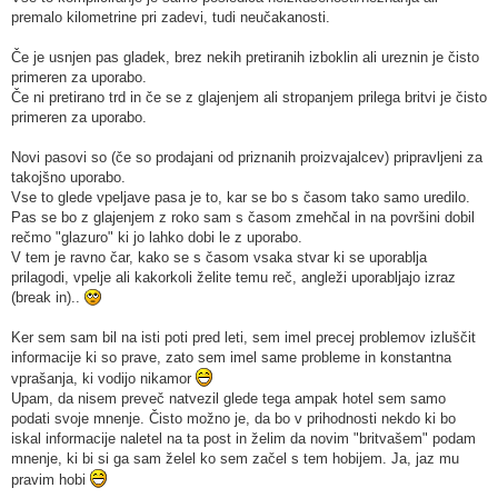
premalo kilometrine pri zadevi, tudi neučakanosti.
Če je usnjen pas gladek, brez nekih pretiranih izboklin ali ureznin je čisto
primeren za uporabo.
Če ni pretirano trd in če se z glajenjem ali stropanjem prilega britvi je čisto
primeren za uporabo.
Novi pasovi so (če so prodajani od priznanih proizvajalcev) pripravljeni za
takojšno uporabo.
Vse to glede vpeljave pasa je to, kar se bo s časom tako samo uredilo.
Pas se bo z glajenjem z roko sam s časom zmehčal in na površini dobil
rečmo "glazuro" ki jo lahko dobi le z uporabo.
V tem je ravno čar, kako se s časom vsaka stvar ki se uporablja
prilagodi, vpelje ali kakorkoli želite temu reč, angleži uporabljajo izraz
(break in)..
Ker sem sam bil na isti poti pred leti, sem imel precej problemov izluščit
informacije ki so prave, zato sem imel same probleme in konstantna
vprašanja, ki vodijo nikamor
Upam, da nisem preveč natvezil glede tega ampak hotel sem samo
podati svoje mnenje. Čisto možno je, da bo v prihodnosti nekdo ki bo
iskal informacije naletel na ta post in želim da novim "britvašem" podam
mnenje, ki bi si ga sam želel ko sem začel s tem hobijem. Ja, jaz mu
pravim hobi