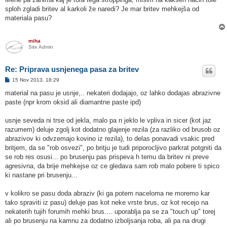
o
sploh zgladi britev al karkoli že naredi? Je mar britev mehkejša od
v
o
materiala pasu?
r
miha
Site Admin
Re: Priprava usnjenega pasa za britev
O
15 Nov 2013, 18:29
d
g
material na pasu je usnje,.. nekateri dodajajo, oz lahko dodajas abrazivne
o
paste (npr krom oksid ali diamantne paste ipd)
v
o
r
usnje seveda ni trse od jekla, malo pa n jeklo le vpliva in sicer (kot jaz
razumem) deluje zgolj kot dodatno glajenje rezila (za razliko od brusob oz
abrazivov ki odvzemajo kovino iz rezila), to delas ponavadi vsakic pred
britjem, da se "rob osvezi", po britju je tudi priporocljivo parkrat potgniti da
se rob res osusi... po brusenju pas prispeva h temu da britev ni preve
agresivna, da brije mehkejse oz ce gledava sam rob malo pobere ti spico
ki nastane pri brusenju...
v kolikro se pasu doda abraziv (ki ga potem naceloma ne moremo kar
tako spraviti iz pasu) deluje pas kot neke vrste brus, oz kot recejo na
nekaterih tujih forumih mehki brus.... uporablja pa se za "touch up" torej
ali po brusenju na kamnu za dodatno izboljsanja roba, ali pa na drugi