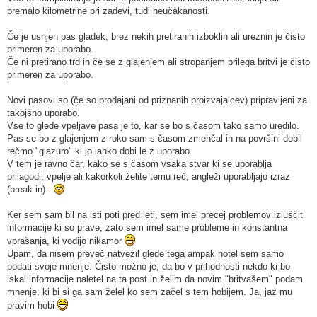
premalo kilometrine pri zadevi, tudi neučakanosti.
Če je usnjen pas gladek, brez nekih pretiranih izboklin ali ureznin je čisto
primeren za uporabo.
Če ni pretirano trd in če se z glajenjem ali stropanjem prilega britvi je čisto
primeren za uporabo.
Novi pasovi so (če so prodajani od priznanih proizvajalcev) pripravljeni za
takojšno uporabo.
Vse to glede vpeljave pasa je to, kar se bo s časom tako samo uredilo.
Pas se bo z glajenjem z roko sam s časom zmehčal in na površini dobil
rečmo "glazuro" ki jo lahko dobi le z uporabo.
V tem je ravno čar, kako se s časom vsaka stvar ki se uporablja
prilagodi, vpelje ali kakorkoli želite temu reč, angleži uporabljajo izraz
(break in)..
Ker sem sam bil na isti poti pred leti, sem imel precej problemov izluščit
informacije ki so prave, zato sem imel same probleme in konstantna
vprašanja, ki vodijo nikamor
Upam, da nisem preveč natvezil glede tega ampak hotel sem samo
podati svoje mnenje. Čisto možno je, da bo v prihodnosti nekdo ki bo
iskal informacije naletel na ta post in želim da novim "britvašem" podam
mnenje, ki bi si ga sam želel ko sem začel s tem hobijem. Ja, jaz mu
pravim hobi