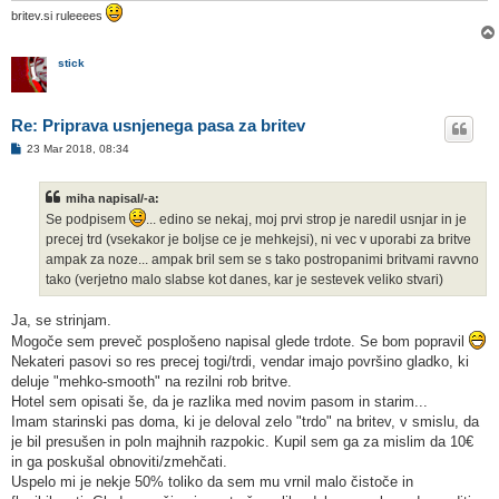
britev.si ruleeees
stick
Re: Priprava usnjenega pasa za britev
O
23 Mar 2018, 08:34
d
g
o
miha napisal/-a:
v
o
Se podpisem
... edino se nekaj, moj prvi strop je naredil usnjar in je
r
precej trd (vsekakor je boljse ce je mehkejsi), ni vec v uporabi za britve
ampak za noze... ampak bril sem se s tako postropanimi britvami ravvno
tako (verjetno malo slabse kot danes, kar je sestevek veliko stvari)
Ja, se strinjam.
Mogoče sem preveč posplošeno napisal glede trdote. Se bom popravil
Nekateri pasovi so res precej togi/trdi, vendar imajo površino gladko, ki
deluje "mehko-smooth" na rezilni rob britve.
Hotel sem opisati še, da je razlika med novim pasom in starim...
Imam starinski pas doma, ki je deloval zelo "trdo" na britev, v smislu, da
je bil presušen in poln majhnih razpokic. Kupil sem ga za mislim da 10€
in ga poskušal obnoviti/zmehčati.
Uspelo mi je nekje 50% toliko da sem mu vrnil malo čistoče in