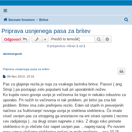
I
Seznam forumov
Britve
s
Priprava usnjenega pasa za britev
k
Iskanje
Napredno is
Odgovori
a
8 prispevkov •Stran
1
od
1
n
danimorgen4
j
e
Priprava usnjenega pasa za britev
O
09 Nov 2013, 15:31
d
g
Pas za glajenje rezila je nuja za vsakega lastnika britve. Pasovi ( ang.
o
Strop ) pa postajajo zelo popularni tudi pri uporabnikih nožev.
v
o
Ko kupite novo goveje usnje je večinoma še togo in nekako robustno za
r
uporabo. Pri nožih to večinoma ni tak problem, pri britvi pa zna biti
problem. Britev ima zelo prefinjeno rezilo. Eden od starih in preverjenih
načinov za 'kultiviranje' novega usnja je steklena steklenica. Če imate
viseč usnjen pas za stropping ga enostavno na eni strani vpnete ( recimo
cev radijatorja )...na drugi strani napnete z roko. Z drugo roko primete
steklenico in jo vlečete čez napet usnjen pas ...naprej-nazaj. Po novem
pasu sprva vlečemo steklenico počasi in malo močneje....cca 10-15