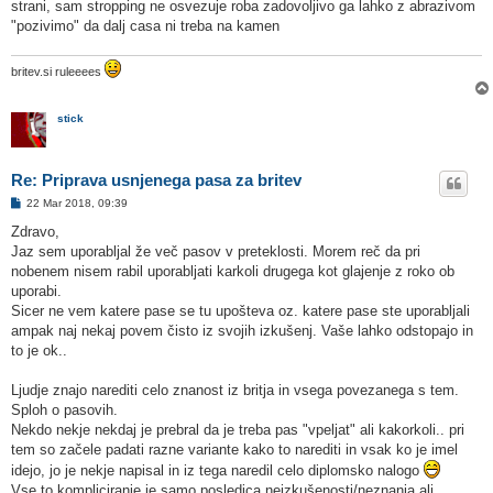
strani, sam stropping ne osvezuje roba zadovoljivo ga lahko z abrazivom
"pozivimo" da dalj casa ni treba na kamen
britev.si ruleeees
stick
Re: Priprava usnjenega pasa za britev
O
22 Mar 2018, 09:39
d
g
Zdravo,
o
Jaz sem uporabljal že več pasov v preteklosti. Morem reč da pri
v
o
nobenem nisem rabil uporabljati karkoli drugega kot glajenje z roko ob
r
uporabi.
Sicer ne vem katere pase se tu upošteva oz. katere pase ste uporabljali
ampak naj nekaj povem čisto iz svojih izkušenj. Vaše lahko odstopajo in
to je ok..
Ljudje znajo narediti celo znanost iz britja in vsega povezanega s tem.
Sploh o pasovih.
Nekdo nekje nekdaj je prebral da je treba pas "vpeljat" ali kakorkoli.. pri
tem so začele padati razne variante kako to narediti in vsak ko je imel
idejo, jo je nekje napisal in iz tega naredil celo diplomsko nalogo
Vse to kompliciranje je samo posledica neizkušenosti/neznanja ali