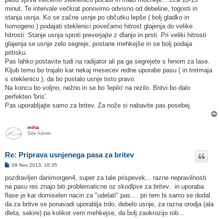
minut. Te intervale večkrat ponovimo odvisno od debeline, togosti in
stanja usnja. Ko se začne usnje po občutku lepše ( bolj gladko in
homogeno ) podajati steklenici povečamo hitrost glajenja do velike
hitrosti. Stanje usnja sproti preverjajte z dlanjo in prsti. Pri veliki hitrosti
glajenja se usnje zelo segreje, postane mehkejše in se bolj podaja
pritisku.
Pas lahko postavite tudi na radijator ali pa ga segrejete s fenom za lase.
Kljub temu bo trajalo kar nekaj mesecev redne uporabe pasu ( in tretmaja
s steklenico ), da bo postalo usnje tisto pravo.
Na koncu bo voljno, nežno in se bo 'lepilo' na rezilo. Britvi bo dalo
perfekten 'bris'.
Pas uporabljajte samo za britev. Za nože si nabavite pas posebej.
miha
Site Admin
Re: Priprava usnjenega pasa za britev
O
09 Nov 2013, 16:35
d
g
pozdravljen danimorgen4, super za tale prispevek,.. razne nepravilnosti
o
na pasu res znajo biti problematicne oz skodljive za britev.. in uporaba
v
o
flase je kar domiselen nacin za "udelati" pas.... pri tem bi samo se dodal
r
da za britve se ponavadi uporablja trdo, debelo usnje, za razna orodja (ala
dleta, sekire) pa kolikor vem mehkejse, da bolj zaokrozijo rob...