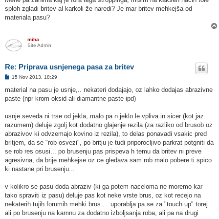
o
sploh zgladi britev al karkoli že naredi? Je mar britev mehkejša od
v
o
materiala pasu?
r
miha
Site Admin
Re: Priprava usnjenega pasa za britev
O
15 Nov 2013, 18:29
d
g
material na pasu je usnje,.. nekateri dodajajo, oz lahko dodajas abrazivne
o
paste (npr krom oksid ali diamantne paste ipd)
v
o
r
usnje seveda ni trse od jekla, malo pa n jeklo le vpliva in sicer (kot jaz
razumem) deluje zgolj kot dodatno glajenje rezila (za razliko od brusob oz
abrazivov ki odvzemajo kovino iz rezila), to delas ponavadi vsakic pred
britjem, da se "rob osvezi", po britju je tudi priporocljivo parkrat potgniti da
se rob res osusi... po brusenju pas prispeva h temu da britev ni preve
agresivna, da brije mehkejse oz ce gledava sam rob malo pobere ti spico
ki nastane pri brusenju...
v kolikro se pasu doda abraziv (ki ga potem naceloma ne moremo kar
tako spraviti iz pasu) deluje pas kot neke vrste brus, oz kot recejo na
nekaterih tujih forumih mehki brus.... uporablja pa se za "touch up" torej
ali po brusenju na kamnu za dodatno izboljsanja roba, ali pa na drugi