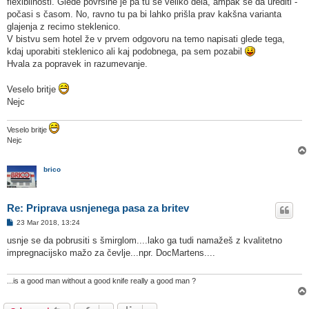
flexibilnosti. Glede površine je pa tu še veliko dela, ampak se da urediti -
počasi s časom. No, ravno tu pa bi lahko prišla prav kakšna varianta
glajenja z recimo steklenico.
V bistvu sem hotel že v prvem odgovoru na temo napisati glede tega,
kdaj uporabiti steklenico ali kaj podobnega, pa sem pozabil
Hvala za popravek in razumevanje.
Veselo britje
Nejc
Veselo britje
Nejc
brico
Re: Priprava usnjenega pasa za britev
O
23 Mar 2018, 13:24
d
g
usnje se da pobrusiti s šmirglom....lako ga tudi namažeš z kvalitetno
o
impregnacijsko mažo za čevlje...npr. DocMartens....
v
o
r
...is a good man without a good knife really a good man ?