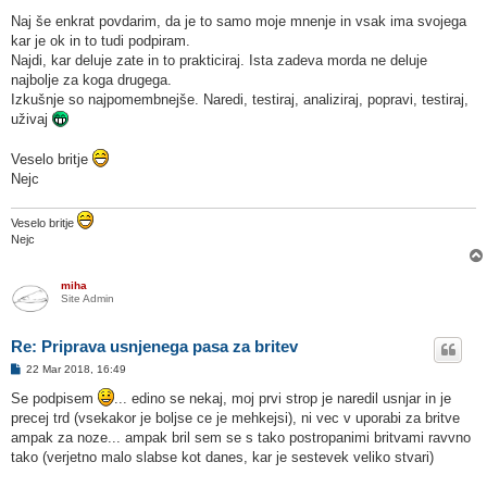
Naj še enkrat povdarim, da je to samo moje mnenje in vsak ima svojega
kar je ok in to tudi podpiram.
Najdi, kar deluje zate in to prakticiraj. Ista zadeva morda ne deluje
najbolje za koga drugega.
Izkušnje so najpomembnejše. Naredi, testiraj, analiziraj, popravi, testiraj,
uživaj
Veselo britje
Nejc
Veselo britje
Nejc
miha
Site Admin
Re: Priprava usnjenega pasa za britev
O
22 Mar 2018, 16:49
d
g
Se podpisem
... edino se nekaj, moj prvi strop je naredil usnjar in je
o
precej trd (vsekakor je boljse ce je mehkejsi), ni vec v uporabi za britve
v
o
ampak za noze... ampak bril sem se s tako postropanimi britvami ravvno
r
tako (verjetno malo slabse kot danes, kar je sestevek veliko stvari)