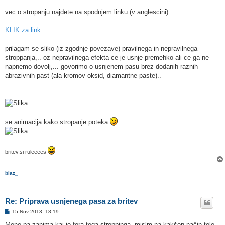
vec o stropanju najdete na spodnjem linku (v anglescini)
KLIK za link
prilagam se sliko (iz zgodnje povezave) pravilnega in nepravilnega
stroppanja,.. oz nepravilnega efekta ce je usnje premehko ali ce ga ne
napnemo dovolj,... govorimo o usnjenem pasu brez dodanih raznih
abrazivnih past (ala kromov oksid, diamantne paste)..
se animacija kako stropanje poteka
britev.si ruleeees
blaz_
Re: Priprava usnjenega pasa za britev
O
15 Nov 2013, 18:19
d
g
Mene pa zanima kaj je fora tega stroppinga, mislm na kakšen način tole