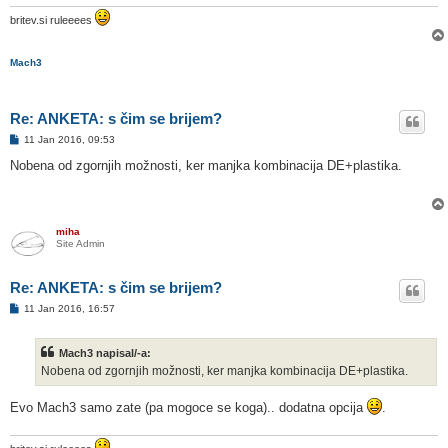
britev.si ruleeees
Mach3
Re: ANKETA: s čim se brijem?
O
11 Jan 2016, 09:53
d
g
Nobena od zgornjih možnosti, ker manjka kombinacija DE+plastika.
o
v
o
r
miha
Site Admin
Re: ANKETA: s čim se brijem?
O
11 Jan 2016, 16:57
d
g
o
Mach3 napisal/-a:
v
o
Nobena od zgornjih možnosti, ker manjka kombinacija DE+plastika.
r
Evo Mach3 samo zate (pa mogoce se koga).. dodatna opcija
.