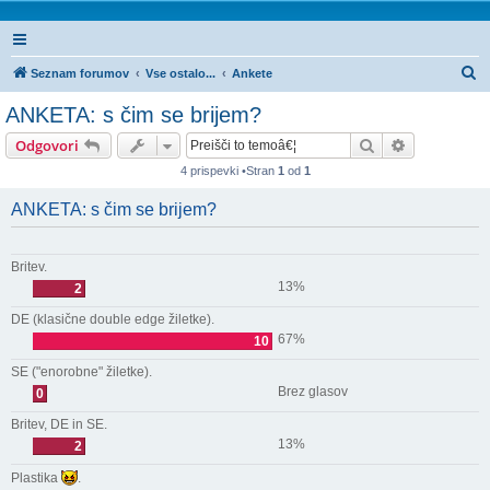
I
Seznam forumov
Vse ostalo...
Ankete
s
ANKETA: s čim se brijem?
k
Iskanje
Napredno is
Odgovori
a
4 prispevki •Stran
1
od
1
n
j
ANKETA: s čim se brijem?
e
Britev.
13%
2
DE (klasične double edge žiletke).
67%
10
SE ("enorobne" žiletke).
Brez glasov
0
Britev, DE in SE.
13%
2
Plastika
.