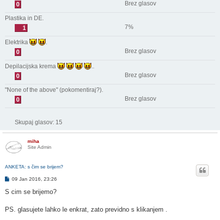
Brez glasov
0
Plastika in DE.
7%
1
Elektrika
.
Brez glasov
0
Depilacijska krema
..
Brez glasov
0
"None of the above" (pokomentiraj?).
Brez glasov
0
Skupaj glasov:
15
miha
Site Admin
ANKETA: s čim se brijem?
O
09 Jan 2016, 23:26
d
g
S cim se brijemo?
o
v
o
PS. glasujete lahko le enkrat, zato previdno s klikanjem .
r