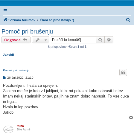
I
Seznam forumov
Člani se predstavijo :)
s
Pomoč pri brušenju
k
Iskanje
Napredno is
Odgovori
a
6 prispevkov •Stran
1
od
1
n
JakobB
j
e
Pomoč pri brušenju
O
26 Jul 2022, 21:10
d
g
Pozdravljeni. Hvala za sprejem.
o
Zanima me če je kdo v Ljubljani, ki bi mi pokazal kako nabrusit britev.
v
o
Imam nekaj starinskih britev, pa jih ne znam dobro nabrusit. To vse cuka
r
in trga...
Hvala in lep pozdrav
Jakob
miha
Site Admin