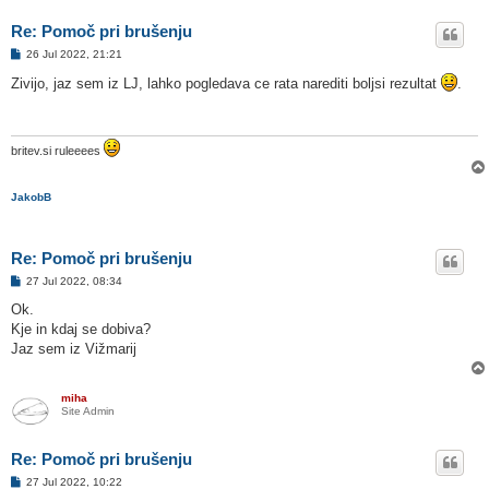
Re: Pomoč pri brušenju
O
26 Jul 2022, 21:21
d
g
Zivijo, jaz sem iz LJ, lahko pogledava ce rata narediti boljsi rezultat
.
o
v
o
r
britev.si ruleeees
JakobB
Re: Pomoč pri brušenju
O
27 Jul 2022, 08:34
d
g
Ok.
o
Kje in kdaj se dobiva?
v
o
Jaz sem iz Vižmarij
r
miha
Site Admin
Re: Pomoč pri brušenju
O
27 Jul 2022, 10:22