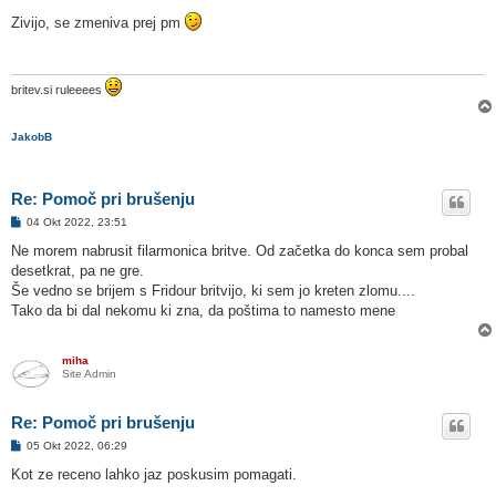
d
g
Zivijo, se zmeniva prej pm
o
v
o
r
britev.si ruleeees
JakobB
Re: Pomoč pri brušenju
O
04 Okt 2022, 23:51
d
g
Ne morem nabrusit filarmonica britve. Od začetka do konca sem probal
o
desetkrat, pa ne gre.
v
o
Še vedno se brijem s Fridour britvijo, ki sem jo kreten zlomu....
r
Tako da bi dal nekomu ki zna, da poštima to namesto mene
miha
Site Admin
Re: Pomoč pri brušenju
O
05 Okt 2022, 06:29
d
g
Kot ze receno lahko jaz poskusim pomagati.
o