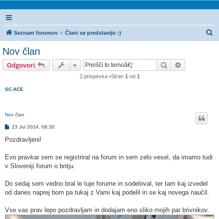
I
Seznam forumov
Člani se predstavijo :)
s
Nov član
k
Iskanje
Napredno is
Odgovori
a
2 prispevka •Stran
1
od
1
n
SC-ACE
j
e
Nov član
O
23 Jul 2024, 08:30
d
g
Pozdravljeni!
o
v
o
Evo pravkar sem se registriral na forum in sem zelo vesel, da imamo tudi
r
v Sloveniji forum o britju.
Do sedaj sem vedno bral le tuje forume in sodeloval, ter tam kaj izvedel
od danes naprej bom pa tukaj z Vami kaj podelil in se kaj novega naučil.
Vse vas prav lepo pozdravljam in dodajam eno sliko mojih par brivnikov.