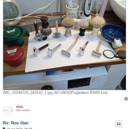
IMG_20240720_182910_1.jpg (60.18KiB)Pogledano 83689 krat
miha
Site Admin
Re: Nov član
O
23 Jul 2024, 08:45