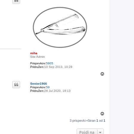
r
h
miha
Site Admin
Prispevkov:
5905
Pridružen:
10 Sep 2013, 10:28
N
a
v
Senior1966
r
Prispevkov:
59
h
Pridružen:
26 Jul 2020, 18:13
N
a
3 prispevki •Stran
1
od
1
v
r
h
Pojdi na