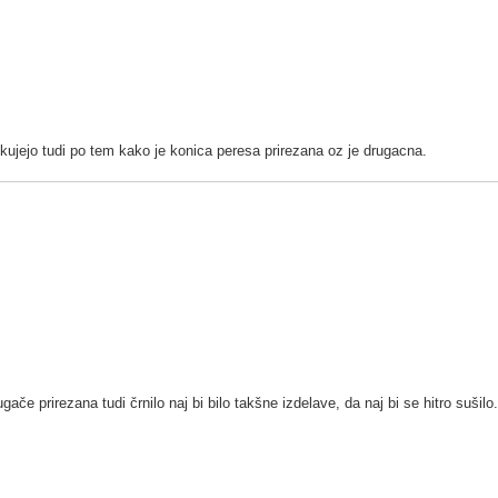
ikujejo tudi po tem kako je konica peresa prirezana oz je drugacna.
če prirezana tudi črnilo naj bi bilo takšne izdelave, da naj bi se hitro sušilo.