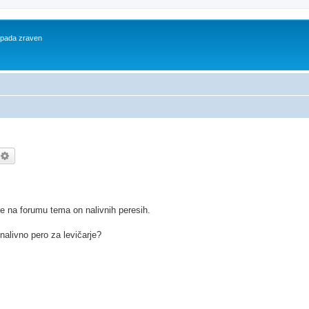
 spada zraven
kanje
Napredno iskanje
e na forumu tema on nalivnih peresih.
nalivno pero za levičarje?