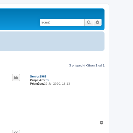
Iskanje
Napredno iskanje
3 prispevki •Stran
1
od
1
Senior1966
Prispevkov:
59
Pridružen:
26 Jul 2020, 18:13
N
a
v