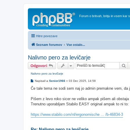
Forum o britvah, britju in vsem kar
Hitre povezave
Seznam forumov
Vse ostalo...
Nalivno pero za levičarje
Is
Odgovori
Nalivno pero za levičarje
O
Napisal/-a
Senior1966
»
03 Dec 2025, 14:58
d
g
Če tale tema ne sodi sem naj jo admin premakne vem, da j
o
v
o
Pišem z levo roko sicer ne veliko ampak pišem ali obstaja 
r
Trenutno uporabljam Stabilo EASY original ampak to ni to:
https://www.stabilo.com/nl/ergonomische ... /b-46834-3
Re: Nalivno pero za levičarje