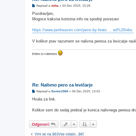
O
Napisal/-a
miha
»
03 Dec 2025, 15:26
d
g
Pozdravljen,
o
Mogoce kaksna koristna info na spodnji povezavi
v
o
r
https://www.penheaven.com/pens-by-featu ... ed%20nibs.
V kolikor prav razumem se nalivna peresa za levicarje raul
britev.si ruleeees
Re: Nalivno pero za levičarje
O
Napisal/-a
Senior1966
»
08 Dec 2025, 13:02
d
g
Hvala za link.
o
v
o
Kolikor sem do sedaj prebral je konica nalivnega peresa druga
r
Odgovori
Vrni se na â€śVse ostalo...â€ť