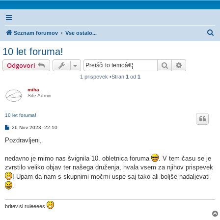
I
Seznam forumov
Vse ostalo...
s
10 let foruma!
k
Iskanje
Napredno is
Odgovori
a
1 prispevek •Stran
1
od
1
n
miha
j
Site Admin
e
10 let foruma!
O
26 Nov 2023, 22:10
d
g
Pozdravljeni,
o
v
o
nedavno je mimo nas švignila 10. obletnica foruma
. V tem času se je
r
zvrstilo veliko objav ter našega druženja, hvala vsem za njihov prispevek
! Upam da nam s skupnimi močmi uspe saj tako ali boljše nadaljevati
.
britev.si ruleeees