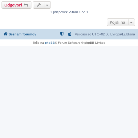
Odgovori
1 prispevek •Stran
1
od
1
Pojdi na
Seznam forumov
Vsi časi so UTC+02:00 Evropa/Ljubljana
Teče na
phpBB
® Forum Software © phpBB Limited