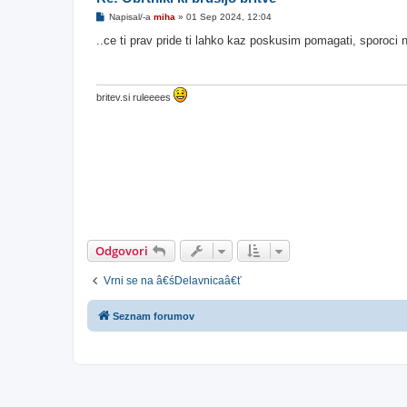
O
Napisal/-a
miha
»
01 Sep 2024, 12:04
d
g
..ce ti prav pride ti lahko kaz poskusim pomagati, sporoci 
o
v
o
r
britev.si ruleeees
Odgovori
Vrni se na â€śDelavnicaâ€ť
Seznam forumov