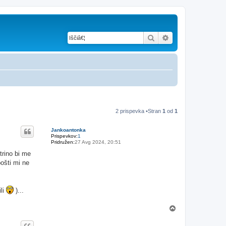
Iskanje
Napredno iskanje
2 prispevka •Stran
1
od
1
Jankoantonka
Prispevkov:
1
Pridružen:
27 Avg 2024, 20:51
trino bi me
ošti mi ne
ili
)...
N
a
v