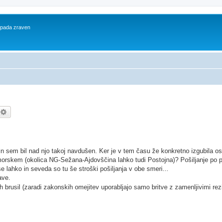
 spada zraven
kanje
Napredno iskanje
 in sem bil nad njo takoj navdušen. Ker je v tem času že konkretno izgubila os
imorskem (okolica NG-Sežana-Ajdovščina lahko tudi Postojna)? Pošiljanje po p
 se lahko in seveda so tu še stroški pošiljanja v obe smeri...
ave.
ih brusil (zaradi zakonskih omejitev uporabljajo samo britve z zamenljivimi rez