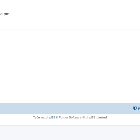
na pm.
E
Teče na
phpBB
® Forum Software © phpBB Limited