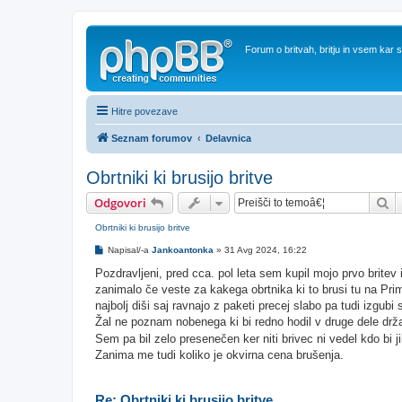
Forum o britvah, britju in vsem kar
Hitre povezave
Seznam forumov
Delavnica
Obrtniki ki brusijo britve
Is
Odgovori
Obrtniki ki brusijo britve
O
Napisal/-a
Jankoantonka
»
31 Avg 2024, 16:22
d
g
Pozdravljeni, pred cca. pol leta sem kupil mojo prvo britev
o
zanimalo če veste za kakega obrtnika ki to brusi tu na Pr
v
o
najbolj diši saj ravnajo z paketi precej slabo pa tudi izgubi
r
Žal ne poznam nobenega ki bi redno hodil v druge dele drž
Sem pa bil zelo presenečen ker niti brivec ni vedel kdo bi j
Zanima me tudi koliko je okvirna cena brušenja.
Re: Obrtniki ki brusijo britve