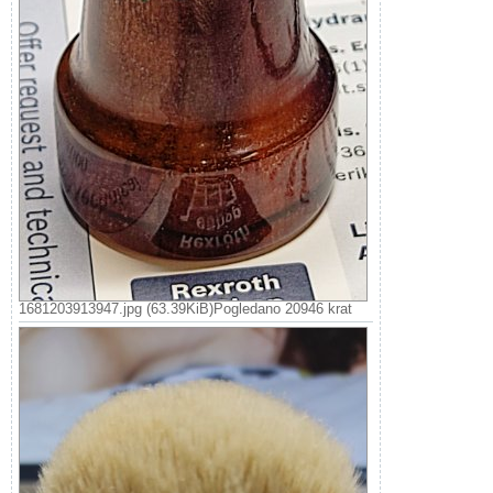
1681203913947.jpg (63.39KiB)Pogledano 20946 krat