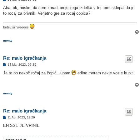
d
g
Aha, ok, mislim da sem zaradi prejsnjega izdelka v tej temi sklepal da je
o
to rocaj za brivnik. Verjetno gre za rocaj copica?
v
o
r
britev.si ruleeees
monty
Re: malo igračkanja
O
14 Mar 2023, 07:25
d
g
Ja to bo nekoč ročaj za čopič...upam
edino moram nekje vozle kupit
o
v
o
r
monty
Re: malo igračkanja
O
11 Apr 2023, 11:29
d
g
EN SSE JE VRINIL
o
v
o
r