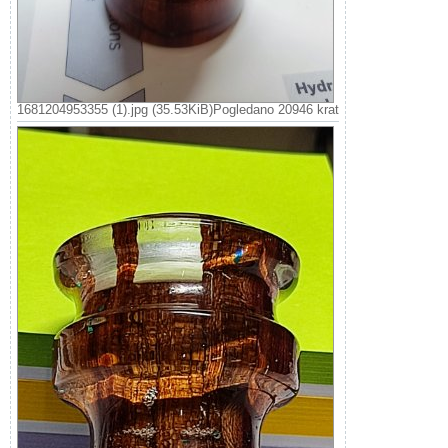
1681204953355 (1).jpg (35.53KiB)Pogledano 20946 krat