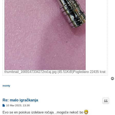
thumbnail_1669147334272ročaj.jpg (45.51KiB)Pogledano 22435 krat
monty
Re: malo igračkanja
O
10 Mar 2023, 13:36
d
g
Evo se en poiskus izdelave ročaja ..mogoče nekoč bo
o