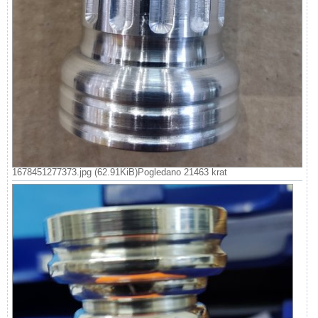
1678451277373.jpg (62.91KiB)Pogledano 21463 krat