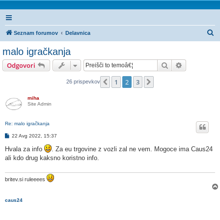
I
Seznam forumov
Delavnica
s
malo igračkanja
k
Iskanje
Napredno is
Odgovori
a
n
1
2
3
Prejšnja
Naslednja
26 prispevkov
j
miha
e
Site Admin
Re: malo igračkanja
O
22 Avg 2022, 15:37
d
g
Hvala za info
. Za eu trgovine z vozli zal ne vem. Mogoce ima Caus24
o
ali kdo drug kaksno koristno info.
v
o
r
britev.si ruleeees
caus24