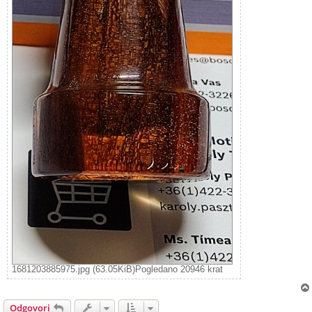
1681203885975.jpg (63.05KiB)Pogledano 20946 krat
Odgovori