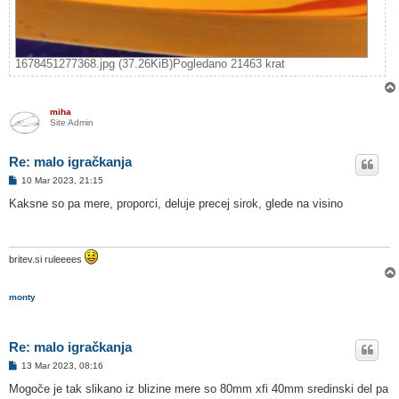
1678451277368.jpg (37.26KiB)Pogledano 21463 krat
miha
Site Admin
Re: malo igračkanja
O
10 Mar 2023, 21:15
d
g
Kaksne so pa mere, proporci, deluje precej sirok, glede na visino
o
v
o
r
britev.si ruleeees
monty
Re: malo igračkanja
O
13 Mar 2023, 08:16
d
g
Mogoče je tak slikano iz blizine mere so 80mm xfi 40mm sredinski del pa
o