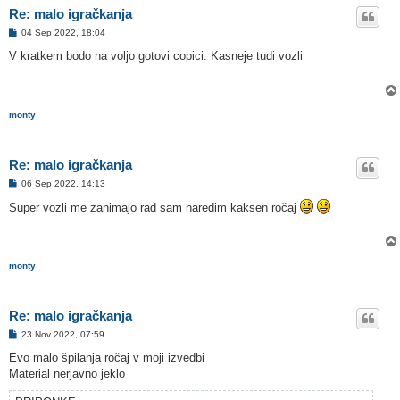
Re: malo igračkanja
O
04 Sep 2022, 18:04
d
g
V kratkem bodo na voljo gotovi copici. Kasneje tudi vozli
o
v
o
r
monty
Re: malo igračkanja
O
06 Sep 2022, 14:13
d
g
Super vozli me zanimajo rad sam naredim kaksen ročaj
o
v
o
r
monty
Re: malo igračkanja
O
23 Nov 2022, 07:59
d
g
Evo malo špilanja ročaj v moji izvedbi
o
Material nerjavno jeklo
v
o
r