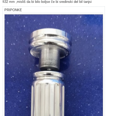
fi32 mm ,misliš da bi bilo boljse če bi sredinski del bil tanjsi
v
o
r
PRIPONKE