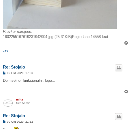
Pravkar narejeno.
1602255167619231942904.jpg (25.31KiB)Pogledano 14558 krat
JaV
Re: Stojalo
O
09 Okt 2020, 17:06
d
g
Domiselno, funkcionalni, lepo...
o
v
o
r
miha
Site Admin
Re: Stojalo
O
09 Okt 2020, 21:32
d
g