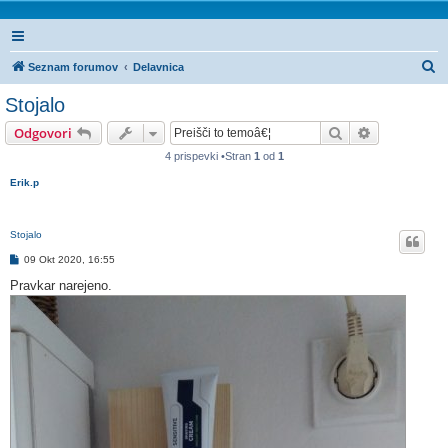
I
Seznam forumov
Delavnica
s
Stojalo
k
Iskanje
Napredno is
Odgovori
a
4 prispevki •Stran
1
od
1
n
Erik.p
j
e
Stojalo
O
09 Okt 2020, 16:55
d
g
Pravkar narejeno.
o
v
o
r