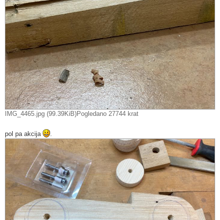
IMG_4465.jpg (99.39KiB)Pogledano 27744 krat
pol pa akcija
.