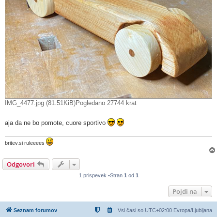
IMG_4477.jpg (81.51KiB)Pogledano 27744 krat
aja da ne bo pomote, cuore sportivo
britev.si ruleeees
Odgovori
1 prispevek •Stran
1
od
1
Pojdi na
Seznam forumov
Vsi časi so UTC+02:00 Evropa/Ljubljana