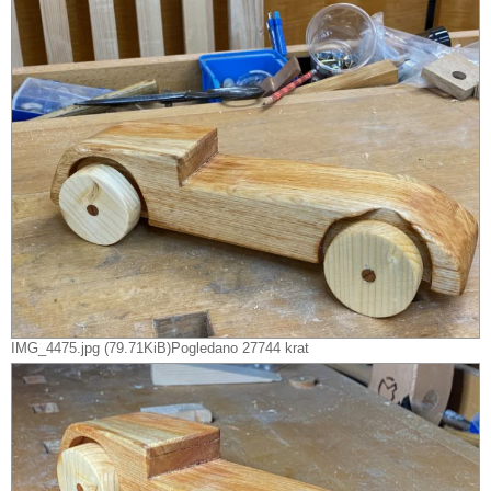
IMG_4475.jpg (79.71KiB)Pogledano 27744 krat