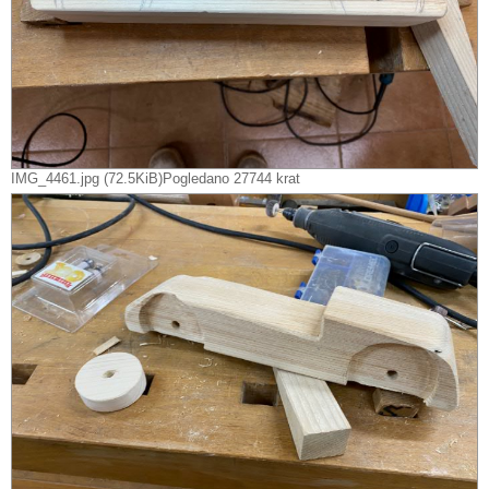
IMG_4461.jpg (72.5KiB)Pogledano 27744 krat