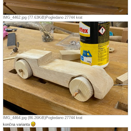
IMG_4462.jpg (77.63KiB)Pogledano 27744 krat
IMG_4464.jpg (86.26KiB)Pogledano 27744 krat
končna varianta