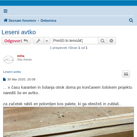
I
Seznam forumov
Delavnica
s
Leseni avtko
k
Iskanje
Napredno is
Odgovori
a
1 prispevek •Stran
1
od
1
n
miha
j
Site Admin
e
Leseni avtko
O
30 Mar 2020, 20:08
d
g
... v času karanten in šolanja otrok doma po končanem šolskem projektu
o
narediš še en avtko..
v
o
r
za začetek rabiš en polomljen kos palete, ki ga obrežeš in zublaš..