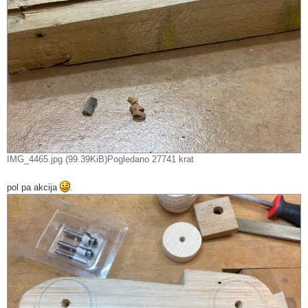
IMG_4465.jpg (99.39KiB)Pogledano 27741 krat
pol pa akcija
.