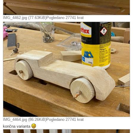
IMG_4462.jpg (77.63KiB)Pogledano 27741 krat
IMG_4464.jpg (86.26KiB)Pogledano 27741 krat
končna varianta