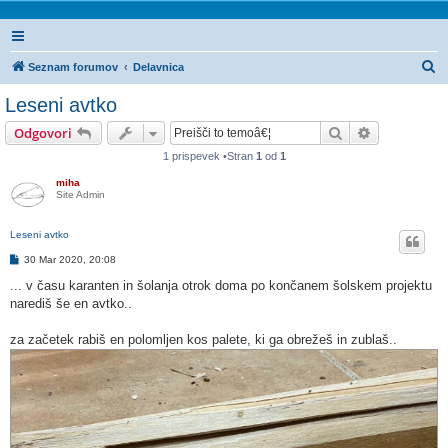
I
Seznam forumov
Delavnica
s
Leseni avtko
k
Iskanje
Napredno is
Odgovori
a
1 prispevek •Stran
1
od
1
n
miha
j
Site Admin
e
Leseni avtko
O
30 Mar 2020, 20:08
d
g
... v času karanten in šolanja otrok doma po končanem šolskem projektu
o
narediš še en avtko..
v
o
r
za začetek rabiš en polomljen kos palete, ki ga obrežeš in zublaš..