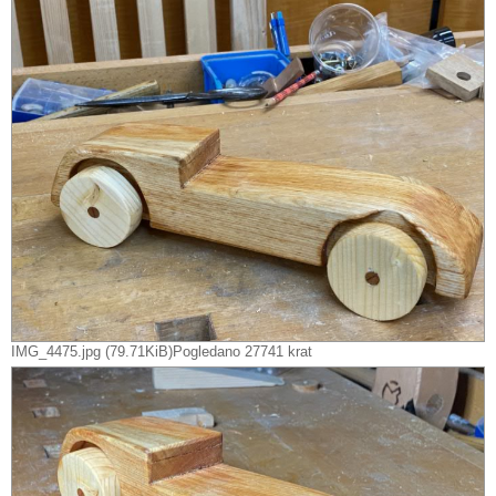
IMG_4475.jpg (79.71KiB)Pogledano 27741 krat