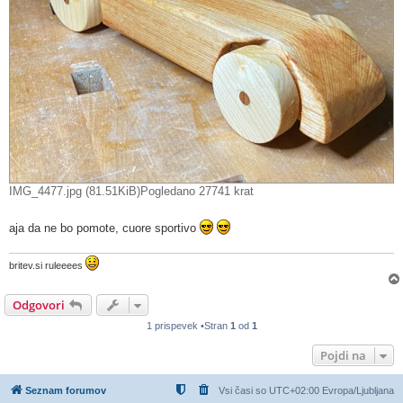
IMG_4477.jpg (81.51KiB)Pogledano 27741 krat
aja da ne bo pomote, cuore sportivo
britev.si ruleeees
Odgovori
1 prispevek •Stran
1
od
1
Pojdi na
Seznam forumov
Vsi časi so UTC+02:00 Evropa/Ljubljana