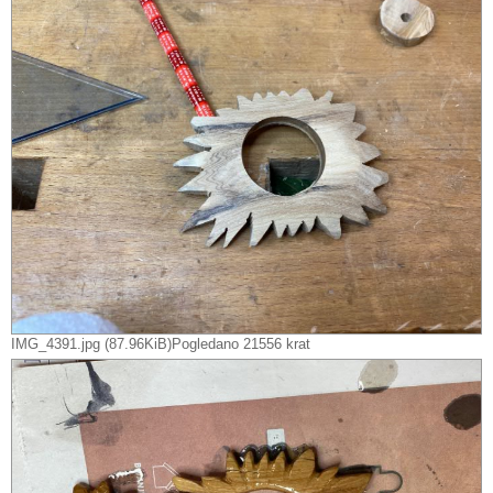
IMG_4391.jpg (87.96KiB)Pogledano 21556 krat