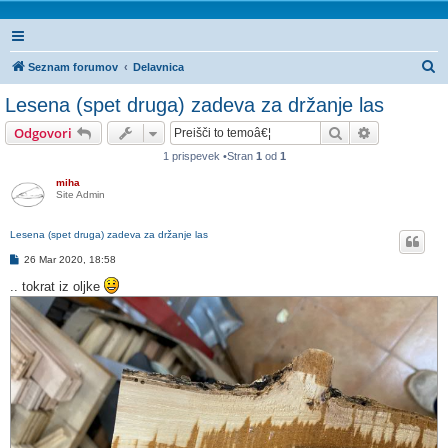
I
Seznam forumov
Delavnica
s
Lesena (spet druga) zadeva za držanje las
k
Iskanje
Napredno is
Odgovori
a
1 prispevek •Stran
1
od
1
n
miha
j
Site Admin
e
Lesena (spet druga) zadeva za držanje las
O
26 Mar 2020, 18:58
d
g
.. tokrat iz oljke
o
v
o
r