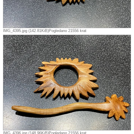
IMG_4395.jpg (142.81KiB)Pogledano 21556 krat
IMG_4396.jpg (148.96KiB)Pogledano 21556 krat