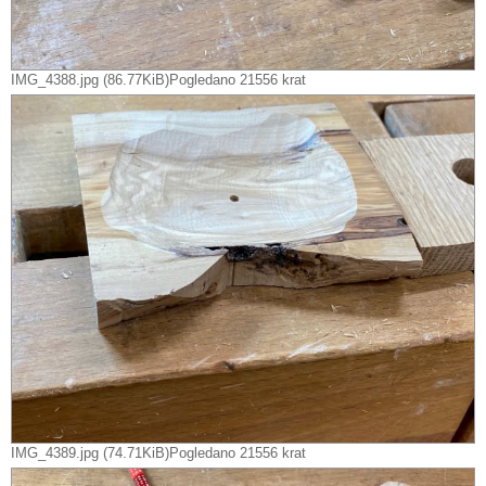
IMG_4388.jpg (86.77KiB)Pogledano 21556 krat
IMG_4389.jpg (74.71KiB)Pogledano 21556 krat