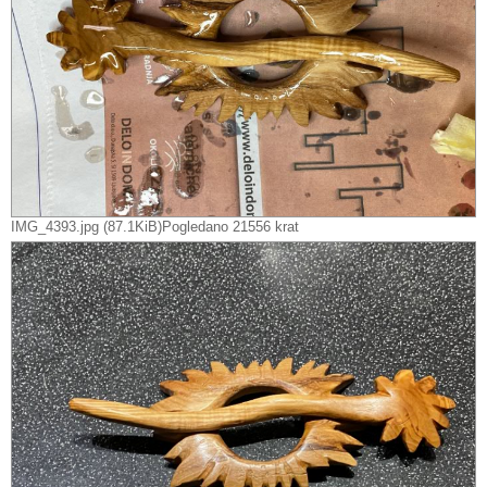
IMG_4393.jpg (87.1KiB)Pogledano 21556 krat