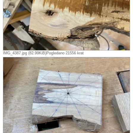
IMG_4387.jpg (82.99KiB)Pogledano 21556 krat