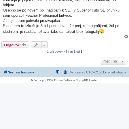
britjem.
Osebno se po novem bolj nagibam k SE,, v Superior cuts SE brivniku
sem uporabil Feather Profesional britvico.
Z moje strani pohvale proizvajalcu.
Sicer sem to izkušnjo želel posredovati že prej, s fotografijami, žal pri
slednjem, je nastala težava, tako da, tokrat brez fotografij
Odgovori
1 prispevek •Stran
1
od
1
Pojdi na
Seznam forumov
Vsi časi so UTC+02:00 Evropa/Ljubljana
Teče na
phpBB
® Forum Software © phpBB Limited