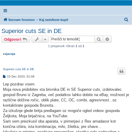
I
Seznam forumov
Kaj sem/bom kupil
s
Superior cuts SE in DE
k
Iskanje
Napredno is
Odgovori
a
1 prispevek •Stran
1
od
1
n
vojavoja
j
e
Superior cuts SE in DE
O
15 Dec 2023, 01:09
d
g
Lep pozdrav vsem.
o
Moja nova pridobitev sta brivnika DE in SE Superior cuts, izdelovalec
v
o
gospod Bruno iz Zagreba, več podatkov lahko dobite na eBay, možnost je
r
različne dolžine ročic, oblik plate, CC, OC, combi, agresivnost...oz
kontaktirate gospoda Brunota...
Za izkušnje glede britja predlagam oz mogoče ogled videov gospoda
Željkota, Moja brijačnica, na YouTube.
Sam sem preizkusil oba aparata, v primerjavi z Rex amadasor kot
končna izbira, ista kombinacija, milo, žiletka, pre shave...
Izkušnja je prijetna, pozitivno presenečen, skratka zelo zadovoljen z