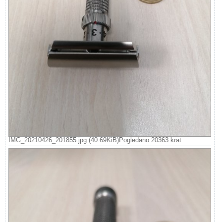
IMG_20210426_201855.jpg (40.69KiB)Pogledano 20363 krat