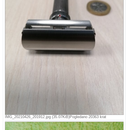
IMG_20210426_201912.jpg (35.07KiB)Pogledano 20363 krat