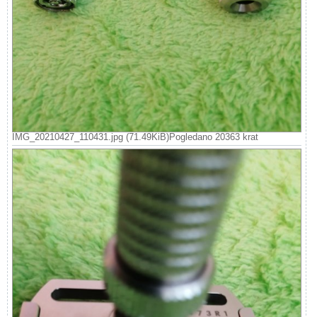
IMG_20210427_110431.jpg (71.49KiB)Pogledano 20363 krat