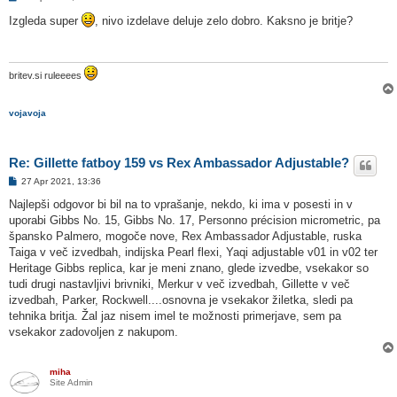
d
g
Izgleda super
, nivo izdelave deluje zelo dobro. Kaksno je britje?
o
v
o
r
britev.si ruleeees
vojavoja
Re: Gillette fatboy 159 vs Rex Ambassador Adjustable?
O
27 Apr 2021, 13:36
d
g
Najlepši odgovor bi bil na to vprašanje, nekdo, ki ima v posesti in v
o
uporabi Gibbs No. 15, Gibbs No. 17, Personno précision micrometric, pa
v
o
špansko Palmero, mogoče nove, Rex Ambassador Adjustable, ruska
r
Taiga v več izvedbah, indijska Pearl flexi, Yaqi adjustable v01 in v02 ter
Heritage Gibbs replica, kar je meni znano, glede izvedbe, vsekakor so
tudi drugi nastavljivi brivniki, Merkur v več izvedbah, Gillette v več
izvedbah, Parker, Rockwell....osnovna je vsekakor žiletka, sledi pa
tehnika britja. Žal jaz nisem imel te možnosti primerjave, sem pa
vsekakor zadovoljen z nakupom.
miha
Site Admin