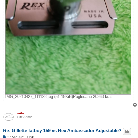
IMG_20210427_111128.jpg (51.18KiB)Pogledano 20363 krat
miha
Site Admin
Re: Gillette fatboy 159 vs Rex Ambassador Adjustable?
O
27 Apr 2021, 11:31