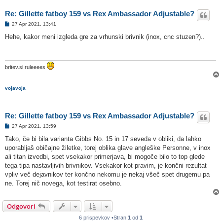
Re: Gillette fatboy 159 vs Rex Ambassador Adjustable?
O
27 Apr 2021, 13:41
d
g
Hehe, kakor meni izgleda gre za vrhunski brivnik (inox, cnc stuzen?)..
o
v
o
r
britev.si ruleeees
vojavoja
Re: Gillette fatboy 159 vs Rex Ambassador Adjustable?
O
27 Apr 2021, 13:59
d
g
Tako, če bi bila varianta Gibbs No. 15 in 17 seveda v obliki, da lahko
o
uporabljaš običajne žiletke, torej oblika glave angleške Personne, v inox
v
o
ali titan izvedbi, spet vsekakor primerjava, bi mogoče bilo to top glede
r
tega tipa nastavljivih brivnikov. Vsekakor kot pravim, je končni rezultat
vpliv več dejavnikov ter končno nekomu je nekaj všeč spet drugemu pa
ne. Torej nič novega, kot testirat osebno.
Odgovori
6 prispevkov •Stran
1
od
1