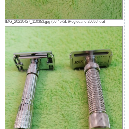
IMG_20210427_110353.jpg (80.45KiB)Pogledano 20363 krat