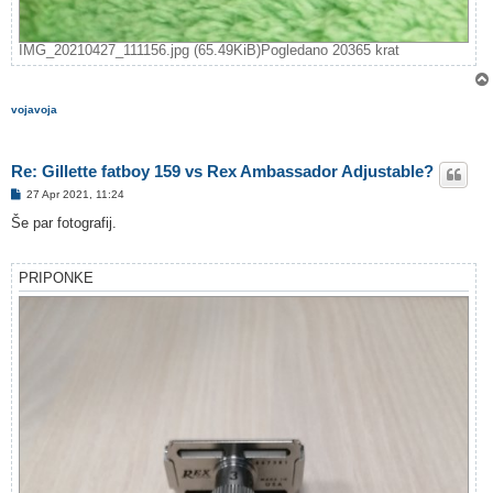
IMG_20210427_111156.jpg (65.49KiB)Pogledano 20365 krat
vojavoja
Re: Gillette fatboy 159 vs Rex Ambassador Adjustable?
O
27 Apr 2021, 11:24
d
g
Še par fotografij.
o
v
o
r
PRIPONKE