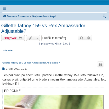
I
Seznam forumov
Kaj sem/bom kupil
s
Gillette fatboy 159 vs Rex Ambassador
k
Adjustable?
a
Iskanje
Napredno is
Odgovori
n
6 prispevkov •Stran
1
od
1
j
vojavoja
e
Gillette fatboy 159 vs Rex Ambassador Adjustable?
O
27 Apr 2021, 11:17
d
g
Lep pozdrav, po enem letu uporabe Gillette fatboy 159, leto izdelave F2,
o
danes prvič britje 24 urne brade z novim Rex ambassador Adjustable, leto
v
o
izdelave R1.
r
PRIPONKE