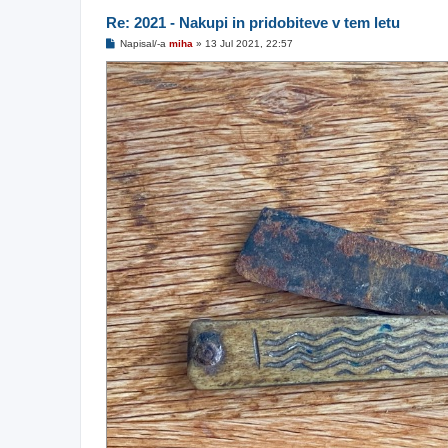
Re: 2021 - Nakupi in pridobiteve v tem letu
O
Napisal/-a
miha
»
13 Jul 2021, 22:57
d
g
o
v
o
r