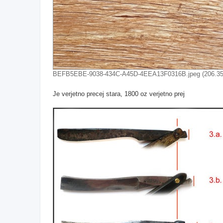
BEFB5EBE-9038-434C-A45D-4EEA13F0316B.jpeg (206.35K
Je verjetno precej stara, 1800 oz verjetno prej