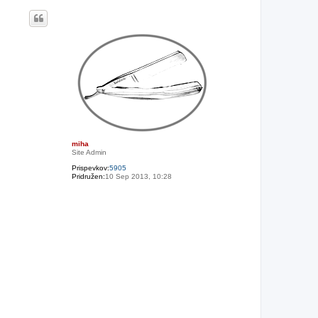
a
v
r
h
miha
Site Admin
Prispevkov:
5905
Pridružen:
10 Sep 2013, 10:28