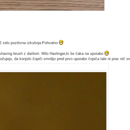
e 2 zelo pozitivna izkušnja-Pohvalno
ving brush z darilom: Milo Haslinger,ki še čaka na uporabo
ožujejo, da konjski čopiči smrdijo pred prvo uporabo čopiča tale ni prav nič s