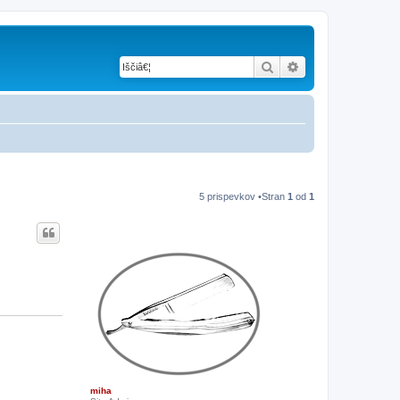
Iskanje
Napredno iskanje
5 prispevkov •Stran
1
od
1
miha