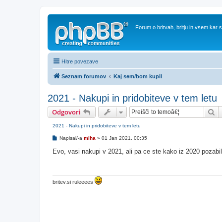
Forum o britvah, britju in vsem kar
Hitre povezave
Seznam forumov
Kaj sem/bom kupil
2021 - Nakupi in pridobiteve v tem letu
Is
Odgovori
2021 - Nakupi in pridobiteve v tem letu
O
Napisal/-a
miha
»
01 Jan 2021, 00:35
d
g
Evo, vasi nakupi v 2021, ali pa ce ste kako iz 2020 pozabi
o
v
o
r
britev.si ruleeees