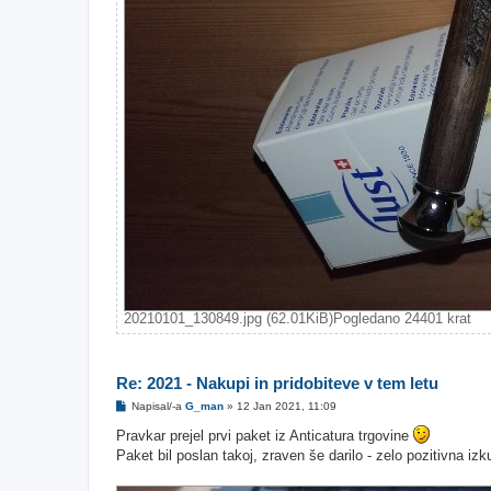
20210101_130849.jpg (62.01KiB)Pogledano 24401 krat
Re: 2021 - Nakupi in pridobiteve v tem letu
O
Napisal/-a
G_man
»
12 Jan 2021, 11:09
d
g
Pravkar prejel prvi paket iz Anticatura trgovine
o
Paket bil poslan takoj, zraven še darilo - zelo pozitivna izk
v
o
r