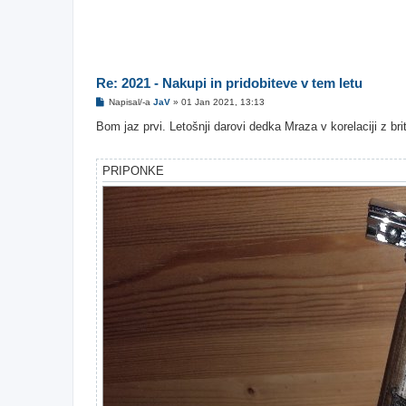
Re: 2021 - Nakupi in pridobiteve v tem letu
O
Napisal/-a
JaV
»
01 Jan 2021, 13:13
d
g
Bom jaz prvi. Letošnji darovi dedka Mraza v korelaciji z br
o
v
o
r
PRIPONKE