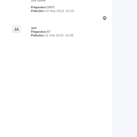
Site Admin
Prispevkov:
5905
Pridružen:
10 Sep 2013, 10:28
N
a
v
JaV
r
Prispevkov:
87
h
Pridružen:
11 Feb 2019, 16:58