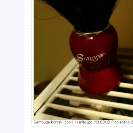
Semouge konjski čopič in milo.jpg (48.02KiB)Pogledano 2