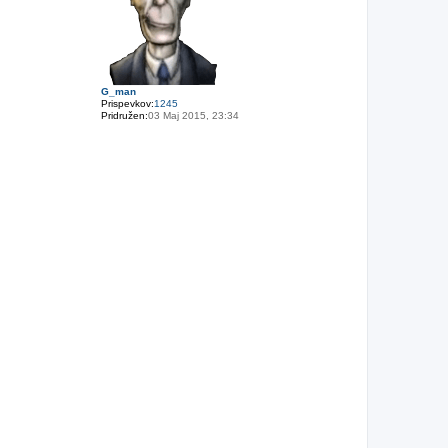
G_man
Prispevkov:
1245
Pridružen:
03 Maj 2015, 23:34