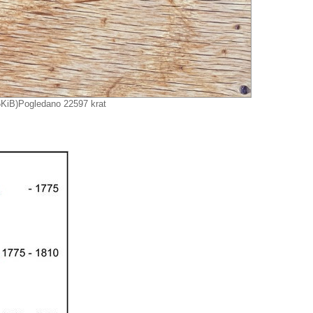
iB)Pogledano 22597 krat