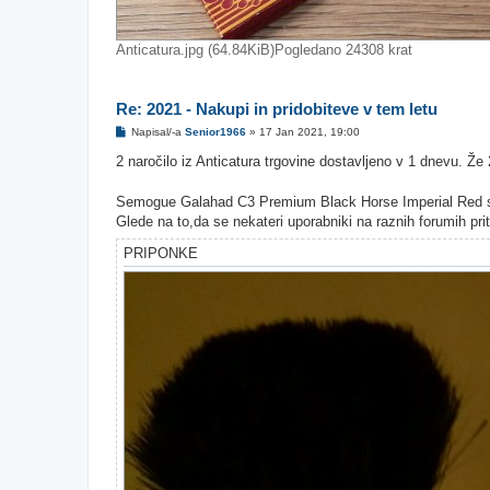
Anticatura.jpg (64.84KiB)Pogledano 24308 krat
Re: 2021 - Nakupi in pridobiteve v tem letu
O
Napisal/-a
Senior1966
»
17 Jan 2021, 19:00
d
g
2 naročilo iz Anticatura trgovine dostavljeno v 1 dnevu. Ž
o
v
o
Semogue Galahad C3 Premium Black Horse Imperial Red sha
r
Glede na to,da se nekateri uporabniki na raznih forumih prit
PRIPONKE