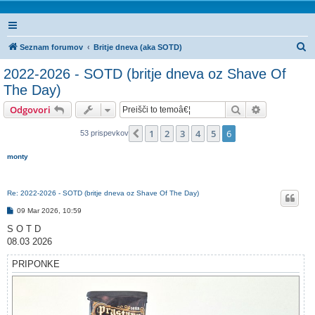
I
Seznam forumov
Britje dneva (aka SOTD)
s
2022-2026 - SOTD (britje dneva oz Shave Of
k
The Day)
a
Iskanje
Napredno is
Odgovori
n
j
1
2
3
4
5
6
Prejšnja
53 prispevkov
e
monty
Re: 2022-2026 - SOTD (britje dneva oz Shave Of The Day)
O
09 Mar 2026, 10:59
d
g
S O T D
o
08.03 2026
v
o
r
PRIPONKE