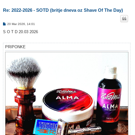
Re: 2022-2026 - SOTD (britje dneva oz Shave Of The Day)
O
20 Mar 2026, 14:01
d
g
S O T D 20.03 2026
o
v
o
r
PRIPONKE