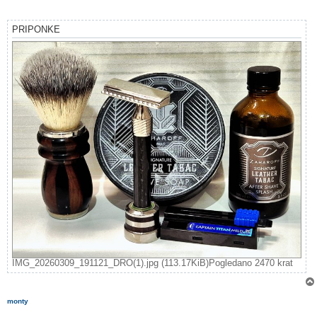
o
v
o
r
PRIPONKE
IMG_20260309_191121_DRO(1).jpg (113.17KiB)Pogledano 2470 krat
monty