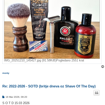
IMG_20251210_145427.jpg (91.58KiB)Pogledano 2551 krat
monty
Re: 2022-2026 - SOTD (britje dneva oz Shave Of The Day)
O
16 Mar 2026, 08:20
d
g
S O T D 15.03 2026