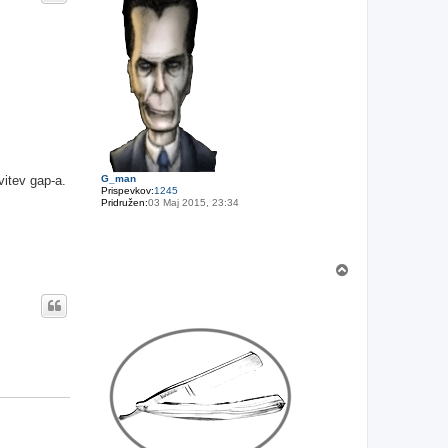
h
vitev gap-a.
G_man
Prispevkov:
1245
Pridružen:
03 Maj 2015, 23:34
N
a
v
r
h