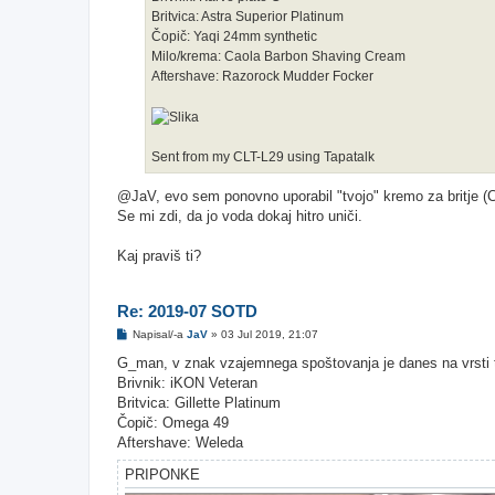
r
Britvica: Astra Superior Platinum
Čopič: Yaqi 24mm synthetic
Milo/krema: Caola Barbon Shaving Cream
Aftershave: Razorock Mudder Focker
Sent from my CLT-L29 using Tapatalk
@JaV, evo sem ponovno uporabil "tvojo" kremo za britje (C
Se mi zdi, da jo voda dokaj hitro uniči.
Kaj praviš ti?
Re: 2019-07 SOTD
O
Napisal/-a
JaV
»
03 Jul 2019, 21:07
d
g
G_man, v znak vzajemnega spoštovanja je danes na vrsti tv
o
Brivnik: iKON Veteran
v
o
Britvica: Gillette Platinum
r
Čopič: Omega 49
Aftershave: Weleda
PRIPONKE