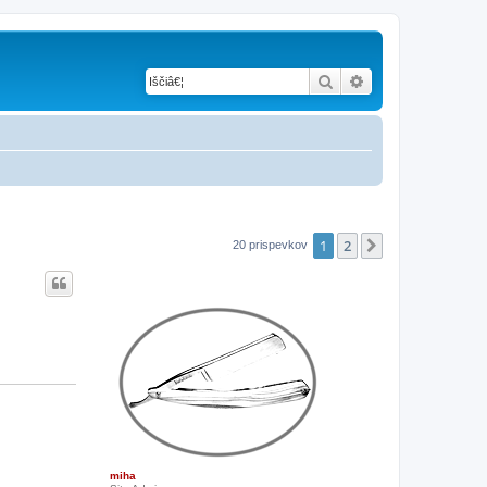
Iskanje
Napredno iskanje
1
2
Naslednja
20 prispevkov
miha