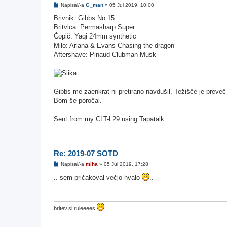
O
Napisal/-a
G_man
»
05 Jul 2019, 10:00
d
g
Brivnik: Gibbs No.15
o
Britvica: Permasharp Super
v
o
Čopič: Yaqi 24mm synthetic
r
Milo: Ariana & Evans Chasing the dragon
Aftershave: Pinaud Clubman Musk
Gibbs me zaenkrat ni pretirano navdušil. Težišče je preveč 
Bom še poročal.
Sent from my CLT-L29 using Tapatalk
Re: 2019-07 SOTD
O
Napisal/-a
miha
»
05 Jul 2019, 17:28
d
g
.. sem pričakoval večjo hvalo
..
o
v
o
r
britev.si ruleeees