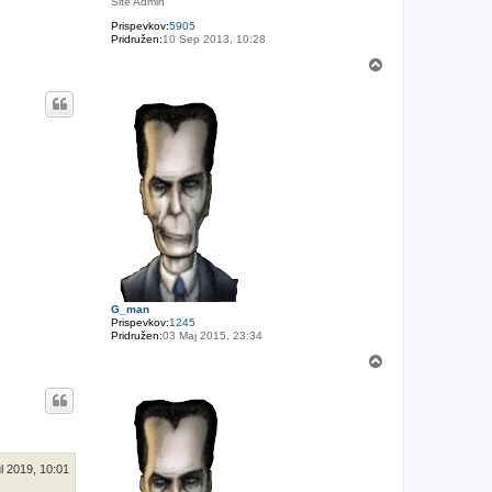
Site Admin
Prispevkov:
5905
Pridružen:
10 Sep 2013, 10:28
N
a
v
r
h
G_man
Prispevkov:
1245
Pridružen:
03 Maj 2015, 23:34
N
a
v
r
h
l 2019, 10:01