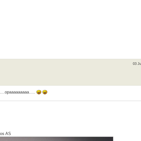
03 Ju
al....opaaaaaaaaa.....
oos AS