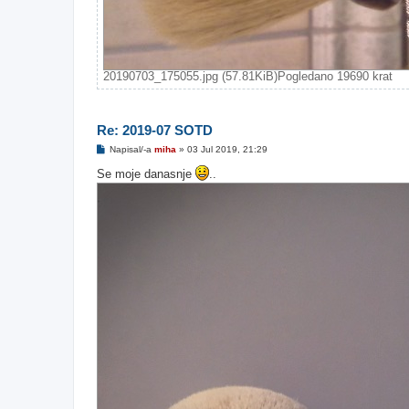
20190703_175055.jpg (57.81KiB)Pogledano 19690 krat
Re: 2019-07 SOTD
O
Napisal/-a
miha
»
03 Jul 2019, 21:29
d
g
Se moje danasnje
..
o
v
o
r