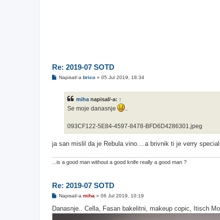
Re: 2019-07 SOTD
O
Napisal/-a
brico
»
05 Jul 2019, 18:34
d
g
o
miha
napisal/-a:
↑
v
o
Se moje danasnje
..
r
093CF122-5E84-4597-8478-BFD6D4286301.jpeg
ja san mislil da je Rebula vino....a brivnik ti je verry speci
...is a good man without a good knife really a good man ?
Re: 2019-07 SOTD
O
Napisal/-a
miha
»
06 Jul 2019, 10:19
d
g
Danasnje.. Cella, Fasan bakelitni, makeup copic, Itisch M
o
v