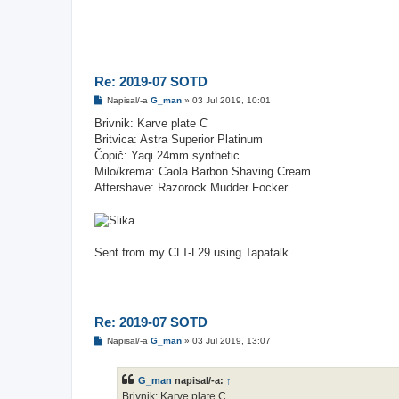
Re: 2019-07 SOTD
O
Napisal/-a
G_man
»
03 Jul 2019, 10:01
d
g
Brivnik: Karve plate C
o
Britvica: Astra Superior Platinum
v
o
Čopič: Yaqi 24mm synthetic
r
Milo/krema: Caola Barbon Shaving Cream
Aftershave: Razorock Mudder Focker
Sent from my CLT-L29 using Tapatalk
Re: 2019-07 SOTD
O
Napisal/-a
G_man
»
03 Jul 2019, 13:07
d
g
o
G_man
napisal/-a:
↑
v
o
Brivnik: Karve plate C