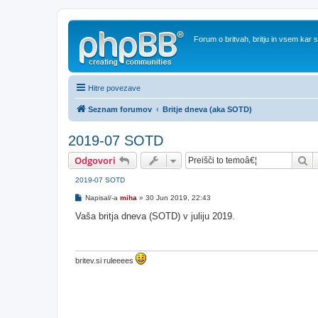
Forum o britvah, britju in vsem kar
Hitre povezave
Seznam forumov
Britje dneva (aka SOTD)
2019-07 SOTD
Is
Odgovori
2019-07 SOTD
O
Napisal/-a
miha
»
30 Jun 2019, 22:43
d
g
Vaša britja dneva (SOTD) v juliju 2019.
o
v
o
r
britev.si ruleeees