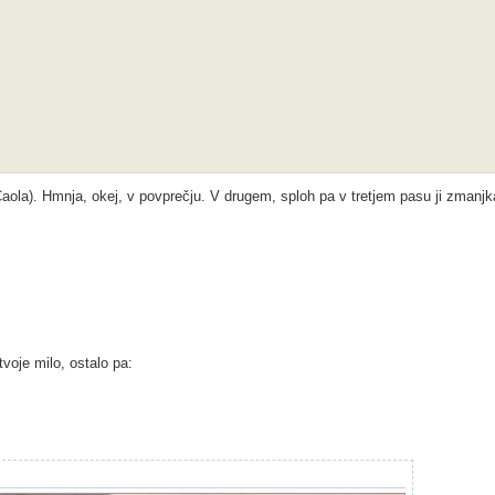
aola). Hmnja, okej, v povprečju. V drugem, sploh pa v tretjem pasu ji zmanjk
oje milo, ostalo pa: