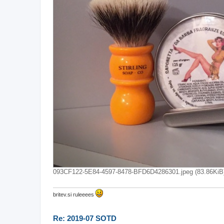
093CF122-5E84-4597-8478-BFD6D4286301.jpeg (83.86KiB)
britev.si ruleeees
Re: 2019-07 SOTD