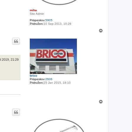
miha
Site Admin
Prispevkov:
5905
Pridružen:
10 Sep 2013, 10:28
N
a
v
r
h
l 2019, 21:29
brico
Prispevkov:
2606
Pridružen:
25 Jan 2015, 18:10
N
a
v
r
h