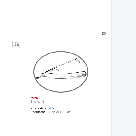
N
a
v
r
h
miha
Site Admin
Prispevkov:
5905
Pridružen:
10 Sep 2013, 10:28