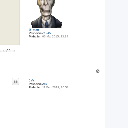
G_man
Prispevkov:
1245
Pridružen:
03 Maj 2015, 23:34
a zaščite.
N
a
v
JaV
r
Prispevkov:
87
h
Pridružen:
11 Feb 2019, 16:58