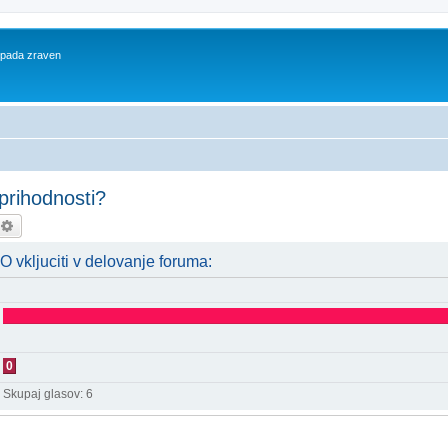
 spada zraven
 prihodnosti?
kanje
Napredno iskanje
kljuciti v delovanje foruma:
0
Skupaj glasov:
6