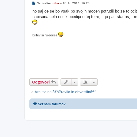
O
Napisal/-a
miha
»
18 Jul 2014, 16:20
d
g
no saj ce se bo vsak po svojih moceh potrudil bo ze to oci
o
napisana cela enciklopedija o tej temi,... jo pac startas,..
v
o
r
britev.si ruleeees
Odgovori
Vrni se na â€śPravila in obvestilaâ€ť
Seznam forumov