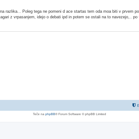
tna razlika... Poleg tega ne pomeni d ace startas tem oda moa biti v prvem p
 magari z vrpasanjem, idejo o debati ipd in potem se ostali na to navezejo,.. p
E
Teče na
phpBB
® Forum Software © phpBB Limited