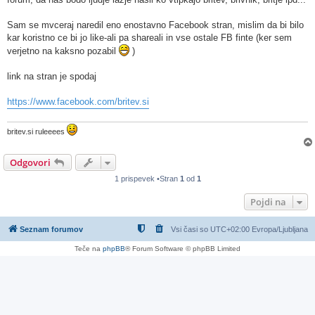
Sam se mvceraj naredil eno enostavno Facebook stran, mislim da bi bilo
kar koristno ce bi jo like-ali pa shareali in vse ostale FB finte (ker sem
verjetno na kaksno pozabil
)
link na stran je spodaj
https://www.facebook.com/britev.si
britev.si ruleeees
Odgovori
1 prispevek •Stran
1
od
1
Pojdi na
Seznam forumov
Vsi časi so UTC+02:00 Evropa/Ljubljana
Teče na
phpBB
® Forum Software © phpBB Limited