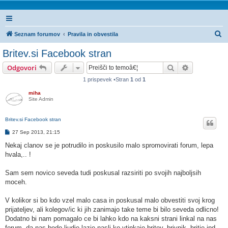
I
Seznam forumov
Pravila in obvestila
s
Britev.si Facebook stran
k
Iskanje
Napredno is
Odgovori
a
1 prispevek •Stran
1
od
1
n
miha
j
Site Admin
e
Britev.si Facebook stran
O
27 Sep 2013, 21:15
d
g
Nekaj clanov se je potrudilo in poskusilo malo spromovirati forum, lepa
o
hvala,.. !
v
o
r
Sam sem novico seveda tudi poskusal razsiriti po svojih najboljsih
moceh.
V kolikor si bo kdo vzel malo casa in poskusal malo obvestiti svoj krog
prijateljev, ali kolegov/ic ki jih zanimajo take teme bi bilo seveda odlicno!
Dodatno bi nam pomagalo ce bi lahko kdo na kaksni strani linkal na nas
forum, da nas bodo ljudje lazje nasli ko vtipkajo britev, brivnik, britje ipd...