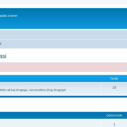
 spada zraven
i
asi
TEME
18
letko ali kaj drugega, razveselimo drug drugega!
dno iskanje
ODGOVORI
1