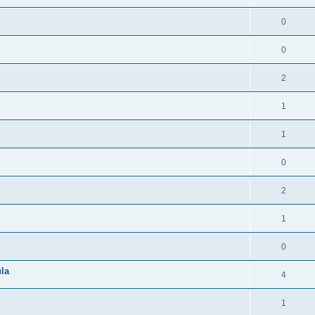
0
0
2
1
1
0
2
1
0
la
4
1