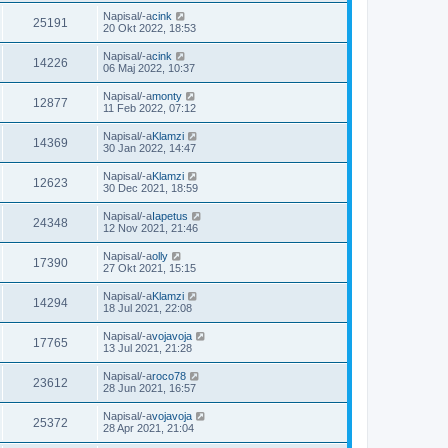
Napisal/-a
cink
25191
20 Okt 2022, 18:53
Napisal/-a
cink
14226
06 Maj 2022, 10:37
Napisal/-a
monty
12877
11 Feb 2022, 07:12
Napisal/-a
Klamzi
14369
30 Jan 2022, 14:47
Napisal/-a
Klamzi
12623
30 Dec 2021, 18:59
Napisal/-a
Iapetus
24348
12 Nov 2021, 21:46
Napisal/-a
olly
17390
27 Okt 2021, 15:15
Napisal/-a
Klamzi
14294
18 Jul 2021, 22:08
Napisal/-a
vojavoja
17765
13 Jul 2021, 21:28
Napisal/-a
roco78
23612
28 Jun 2021, 16:57
Napisal/-a
vojavoja
25372
28 Apr 2021, 21:04