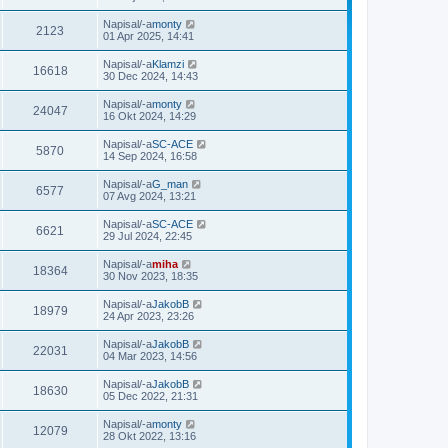
p
r
Napisal/-a
monty
2123
i
01 Apr 2025, 14:41
s
p
Napisal/-a
Klamzi
e
16618
30 Dec 2024, 14:43
v
e
Napisal/-a
monty
k
24047
16 Okt 2024, 14:29
Napisal/-a
SC-ACE
5870
14 Sep 2024, 16:58
Napisal/-a
G_man
6577
07 Avg 2024, 13:21
Napisal/-a
SC-ACE
6621
29 Jul 2024, 22:45
Napisal/-a
miha
18364
30 Nov 2023, 18:35
Napisal/-a
JakobB
18979
24 Apr 2023, 23:26
Napisal/-a
JakobB
22031
04 Mar 2023, 14:56
Napisal/-a
JakobB
18630
05 Dec 2022, 21:31
Napisal/-a
monty
12079
28 Okt 2022, 13:16