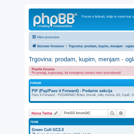
Forum o britvah, britju in vsem kar
Hitre povezave
Seznam forumov
Trgovina: prodam, kupim, menjam - oglas
Trgovina: prodam, kupim, menjam - ogl
Pravila foruma
Pri prodaji, kupovanju, itd svetujemo zdravo mero previdnosti!
FORUM
PIF (Pay/Pass it Forward) - Podarim sekcija
Pass it Forward - PODARIMO Britev, brivnik, milo, kremo, AS, čopič, ži
Iskanje
Napre
Nova Tema
TEME
Green Cult GC2.0