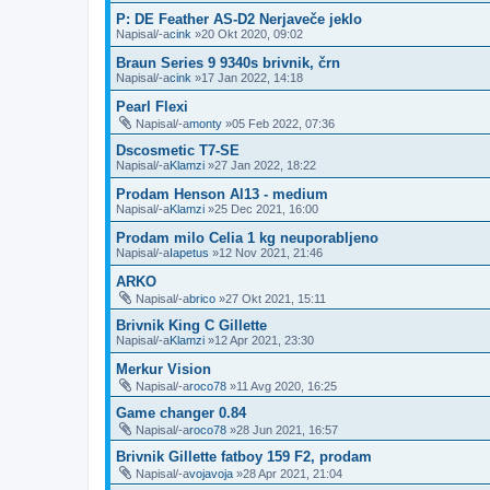
P: DE Feather AS-D2 Nerjaveče jeklo
Napisal/-a
cink
»20 Okt 2020, 09:02
Braun Series 9 9340s brivnik, črn
Napisal/-a
cink
»17 Jan 2022, 14:18
Pearl Flexi
Napisal/-a
monty
»05 Feb 2022, 07:36
Dscosmetic T7-SE
Napisal/-a
Klamzi
»27 Jan 2022, 18:22
Prodam Henson Al13 - medium
Napisal/-a
Klamzi
»25 Dec 2021, 16:00
Prodam milo Celia 1 kg neuporabljeno
Napisal/-a
Iapetus
»12 Nov 2021, 21:46
ARKO
Napisal/-a
brico
»27 Okt 2021, 15:11
Brivnik King C Gillette
Napisal/-a
Klamzi
»12 Apr 2021, 23:30
Merkur Vision
Napisal/-a
roco78
»11 Avg 2020, 16:25
Game changer 0.84
Napisal/-a
roco78
»28 Jun 2021, 16:57
Brivnik Gillette fatboy 159 F2, prodam
Napisal/-a
vojavoja
»28 Apr 2021, 21:04