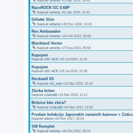
Napisal/-a
monty
»01 Apr 2025, 14:45
RazoROCK GC 0.68P
Napisal/-a
monty
»01 Apr 2025, 14:41
Gillette Slim
Napisal/-a
Klamzi
»30 Dec 2024, 14:43
Rex Ambasador
Napisal/-a
monty
»16 Feb 2023, 09:09
Blackland Vector
Napisal/-a
monty
»27 Avg 2024, 09:58
Kupujem
Napisal/-a
SC-ACE
»23 Jul 2024, 11:18
Kupujem
Napisal/-a
SC-ACE
»29 Jul 2024, 22:45
Rockwell 6S
Napisal/-a
G_man
»13 Mar 2019, 15:18
Zbirka britev
Napisal/-a
JakobB
»15 Mar 2023, 11:12
Britvice kdo zbira?
Napisal/-a
JakobB
»04 Mar 2023, 14:56
Prodam kolekcijo Japonskih naravnih kamnov + Coticu
Napisal/-a
dovo
»30 Nov 2017, 02:04
SW Komplet
Napisal/-a
monty
»26 Okt 2022, 09:14