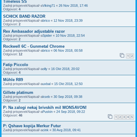
Timeless SS
Zadnji prispevekNapisal/-a
Viking71
«
26 Nov 2018, 17:46
Odgovori:
4
SCHICK BAND RAZOR
Zadnji prispevekNapisal/-a
brico
«
12 Nov 2018, 23:39
Odgovori:
2
Rex Ambasador adjustable razor
Zadnji prispevekNapisal/-a
Spider
«
10 Nov 2018, 22:54
Odgovori:
2
Rockwell 6C - Gunmetal Chrome
Zadnji prispevekNapisal/-a
brico
«
06 Nov 2018, 00:58
Odgovori:
12
1
2
Fatip Piccolo
Zadnji prispevekNapisal/-a
olly
«
16 Okt 2018, 20:02
Odgovori:
4
Mühle R89
Zadnji prispevekNapisal/-a
uxbal
«
15 Okt 2018, 12:50
Gillete platinum
Zadnji prispevekNapisal/-a
kseb
«
30 Sep 2018, 09:38
Odgovori:
2
P: Na zalogi nekaj brivskih mil MONSAVON!
Zadnji prispevekNapisal/-a
Puskin
«
24 Sep 2018, 09:22
Odgovori:
46
1
2
3
4
5
P: Qshave kopija Merkur Futur
Zadnji prispevekNapisal/-a
cink
«
30 Avg 2018, 09:41