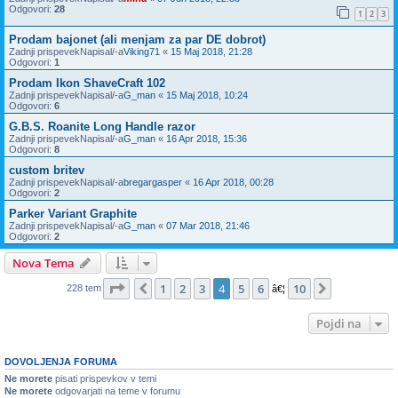
Odgovori:
28
1
2
3
Prodam bajonet (ali menjam za par DE dobrot)
Zadnji prispevekNapisal/-a
Viking71
«
15 Maj 2018, 21:28
Odgovori:
1
Prodam Ikon ShaveCraft 102
Zadnji prispevekNapisal/-a
G_man
«
15 Maj 2018, 10:24
Odgovori:
6
G.B.S. Roanite Long Handle razor
Zadnji prispevekNapisal/-a
G_man
«
16 Apr 2018, 15:36
Odgovori:
8
custom britev
Zadnji prispevekNapisal/-a
bregargasper
«
16 Apr 2018, 00:28
Odgovori:
2
Parker Variant Graphite
Zadnji prispevekNapisal/-a
G_man
«
07 Mar 2018, 21:46
Odgovori:
2
Nova Tema
Stran
4
od
10
1
2
3
4
5
6
10
Prejšnja
Naslednja
228 tem
â€¦
Pojdi na
DOVOLJENJA FORUMA
Ne morete
pisati prispevkov v temi
Ne morete
odgovarjati na teme v forumu