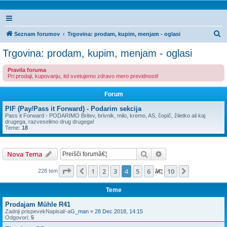
I
Seznam forumov
Trgovina: prodam, kupim, menjam - oglasi
s
Trgovina: prodam, kupim, menjam - oglasi
k
Pravila foruma
a
Pri prodaji, kupovanju, itd svetujemo zdravo mero previdnosti!
n
Forum
j
e
PIF (Pay/Pass it Forward) - Podarim sekcija
Pass it Forward - PODARIMO Britev, brivnik, milo, kremo, AS, čopič, žiletko ali kaj
drugega, razveselimo drug drugega!
Teme:
18
Iskanje
Napredno iskanje
Nova Tema
Stran
4
od
10
1
2
3
4
5
6
10
Prejšnja
Naslednja
228 tem
â€¦
Teme
Prodajam Mühle R41
Zadnji prispevekNapisal/-a
G_man
«
28 Dec 2018, 14:15
Odgovori:
5