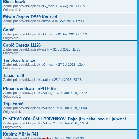
Black hawk
Zadnji prispevekNapisal/-a
G_man
«
14 Avg 2018, 08:51
Odgovori:
2
Edwin Jagger DE89 Knurled
Zadnji prispevekNapisal/-a
uxbal
«
01 Avg 2018, 12:33
Čopiči
Zadnji prispevekNapisal/-a
G_man
«
01 Avg 2018, 09:13
Odgovori:
1
Čopič Omega 11126
Zadnji prispevekNapisal/-a
cink
«
31 Jul 2018, 11:53
Odgovori:
7
Timeless bronze
Zadnji prispevekNapisal/-a
G_man
«
27 Jul 2018, 13:44
Odgovori:
4
Tabac refill
Zadnji prispevekNapisal/-a
tadei
«
25 Jul 2018, 23:28
Phoenix & Beau - SPITFIRE
Zadnji prispevekNapisal/-a
Viking71
«
20 Jul 2018, 20:23
Odgovori:
1
Trije čopiči
Zadnji prispevekNapisal/-a
Viking71
«
10 Jul 2018, 11:04
Odgovori:
6
P: NEKAJ ODLIČNIH BRIVNIKOV..Dajte jim nekaj svoje Ljubezni
Zadnji prispevekNapisal/-a
Viking71
«
17 Jun 2018, 13:51
Odgovori:
5
Kupim: Mühle R41
Zadnji prispevekNapisal/-a
miha
«
07 Jun 2018, 22:33