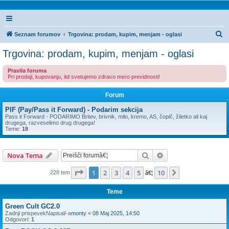
I
Seznam forumov
Trgovina: prodam, kupim, menjam - oglasi
s
Trgovina: prodam, kupim, menjam - oglasi
k
Pravila foruma
a
Pri prodaji, kupovanju, itd svetujemo zdravo mero previdnosti!
n
Forum
j
e
PIF (Pay/Pass it Forward) - Podarim sekcija
Pass it Forward - PODARIMO Britev, brivnik, milo, kremo, AS, čopič, žiletko ali kaj
drugega, razveselimo drug drugega!
Teme:
18
Iskanje
Napredno iskanje
Nova Tema
Stran
1
od
10
1
2
3
4
5
10
Naslednja
228 tem
â€¦
Teme
Green Cult GC2.0
Zadnji prispevekNapisal/-a
monty
«
08 Maj 2025, 14:50
Odgovori:
1