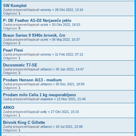
SW Komplet
Zadnji prispevekNapisal/-a
monty
«
28 Okt 2022, 13:16
Odgovori:
1
P: DE Feather AS-D2 Nerjaveče jeklo
Zadnji prispevekNapisal/-a
cink
«
20 Okt 2022, 18:53
Odgovori:
8
Braun Series 9 9340s brivnik, črn
Zadnji prispevekNapisal/-a
cink
«
06 Maj 2022, 10:37
Odgovori:
2
Pearl Flexi
Zadnji prispevekNapisal/-a
monty
«
11 Feb 2022, 07:12
Odgovori:
1
Dscosmetic T7-SE
Zadnji prispevekNapisal/-a
Klamzi
«
30 Jan 2022, 14:47
Odgovori:
2
Prodam Henson Al13 - medium
Zadnji prispevekNapisal/-a
Klamzi
«
30 Dec 2021, 18:59
Odgovori:
1
Prodam milo Celia 1 kg neuporabljeno
Zadnji prispevekNapisal/-a
Iapetus
«
12 Nov 2021, 21:46
ARKO
Zadnji prispevekNapisal/-a
olly
«
27 Okt 2021, 15:15
Odgovori:
1
Brivnik King C Gillette
Zadnji prispevekNapisal/-a
Klamzi
«
18 Jul 2021, 22:08
Odgovori:
1