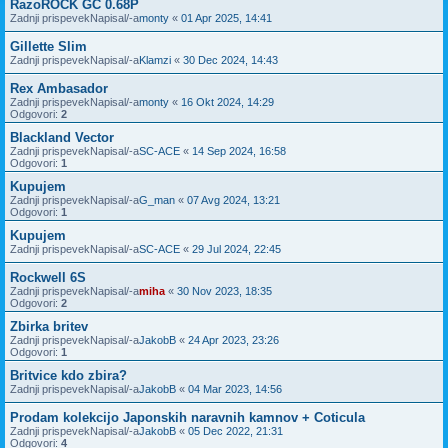
RazoROCK GC 0.68P
Zadnji prispevekNapisal/-a
monty
«
01 Apr 2025, 14:41
Gillette Slim
Zadnji prispevekNapisal/-a
Klamzi
«
30 Dec 2024, 14:43
Rex Ambasador
Zadnji prispevekNapisal/-a
monty
«
16 Okt 2024, 14:29
Odgovori:
2
Blackland Vector
Zadnji prispevekNapisal/-a
SC-ACE
«
14 Sep 2024, 16:58
Odgovori:
1
Kupujem
Zadnji prispevekNapisal/-a
G_man
«
07 Avg 2024, 13:21
Odgovori:
1
Kupujem
Zadnji prispevekNapisal/-a
SC-ACE
«
29 Jul 2024, 22:45
Rockwell 6S
Zadnji prispevekNapisal/-a
miha
«
30 Nov 2023, 18:35
Odgovori:
2
Zbirka britev
Zadnji prispevekNapisal/-a
JakobB
«
24 Apr 2023, 23:26
Odgovori:
1
Britvice kdo zbira?
Zadnji prispevekNapisal/-a
JakobB
«
04 Mar 2023, 14:56
Prodam kolekcijo Japonskih naravnih kamnov + Coticula
Zadnji prispevekNapisal/-a
JakobB
«
05 Dec 2022, 21:31
Odgovori:
4