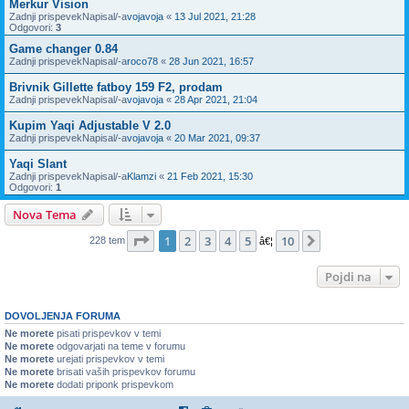
Merkur Vision
Zadnji prispevekNapisal/-a
vojavoja
«
13 Jul 2021, 21:28
Odgovori:
3
Game changer 0.84
Zadnji prispevekNapisal/-a
roco78
«
28 Jun 2021, 16:57
Brivnik Gillette fatboy 159 F2, prodam
Zadnji prispevekNapisal/-a
vojavoja
«
28 Apr 2021, 21:04
Kupim Yaqi Adjustable V 2.0
Zadnji prispevekNapisal/-a
vojavoja
«
20 Mar 2021, 09:37
Yaqi Slant
Zadnji prispevekNapisal/-a
Klamzi
«
21 Feb 2021, 15:30
Odgovori:
1
Nova Tema
Stran
1
od
10
1
2
3
4
5
10
Naslednja
228 tem
â€¦
Pojdi na
DOVOLJENJA FORUMA
Ne morete
pisati prispevkov v temi
Ne morete
odgovarjati na teme v forumu
Ne morete
urejati prispevkov v temi
Ne morete
brisati vaših prispevkov forumu
Ne morete
dodati priponk prispevkom