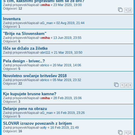
S čim, kakšnimi pripravami sem se že bril?
Zadnji prispevekNapisal/-a
miha
«
23 Mar 2020, 19:00
Odgovori:
12
1
2
Inventura
Zadnji prispevekNapisal/-a
G_man
«
02 Avg 2019, 21:44
Odgovori:
1
"Britje na Slovenskem"
Zadnji prispevekNapisal/-a
miha
«
13 Jun 2019, 23:55
Odgovori:
6
Išče se držalo za žiletke
Zadnji prispevekNapisal/-a
bri111
«
21 Mar 2019, 10:50
Pela design - brivec..?
Zadnji prispevekNapisal/-a
brico
«
20 Mar 2019, 14:06
Odgovori:
5
Novoletno srečanje britvešev 2018
Zadnji prispevekNapisal/-a
brico
«
05 Mar 2019, 23:32
Odgovori:
22
1
2
3
Kje kupujete brusne kamne?
Zadnji prispevekNapisal/-a
miha
«
28 Feb 2019, 15:06
Odgovori:
3
Delanje pene na obrazu
Zadnji prispevekNapisal/-a
G_man
«
16 Feb 2019, 23:26
Odgovori:
5
SLOVAR izrazov povezanih z britjem
Zadnji prispevekNapisal/-a
olly
«
16 Feb 2019, 21:49
Odgovori:
16
1
2