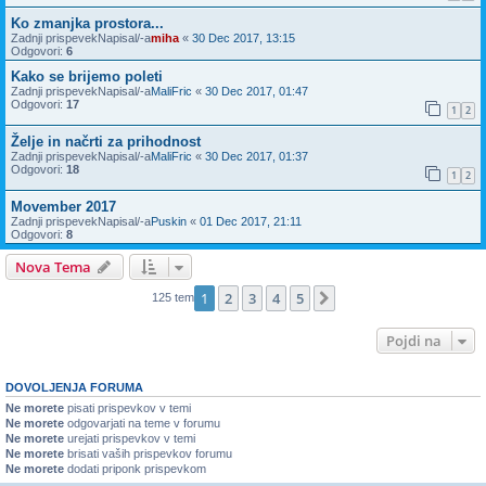
Ko zmanjka prostora...
Zadnji prispevekNapisal/-a
miha
«
30 Dec 2017, 13:15
Odgovori:
6
Kako se brijemo poleti
Zadnji prispevekNapisal/-a
MaliFric
«
30 Dec 2017, 01:47
Odgovori:
17
1
2
Želje in načrti za prihodnost
Zadnji prispevekNapisal/-a
MaliFric
«
30 Dec 2017, 01:37
Odgovori:
18
1
2
Movember 2017
Zadnji prispevekNapisal/-a
Puskin
«
01 Dec 2017, 21:11
Odgovori:
8
Nova Tema
1
2
3
4
5
Naslednja
125 tem
Pojdi na
DOVOLJENJA FORUMA
Ne morete
pisati prispevkov v temi
Ne morete
odgovarjati na teme v forumu
Ne morete
urejati prispevkov v temi
Ne morete
brisati vaših prispevkov forumu
Ne morete
dodati priponk prispevkom