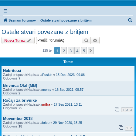
I
Seznam forumov
Ostale stvari povezane z britjem
s
Ostale stvari povezane z britjem
k
Iskanje
Napredno iskanje
Nova Tema
a
n
1
2
3
4
5
Naslednja
125 tem
j
Teme
e
Nebrito.si
Zadnji prispevekNapisal/-a
Puskin
«
15 Dec 2023, 09:06
Odgovori:
7
Brivnica Olaf (MB)
Zadnji prispevekNapisal/-a
monty
«
18 Sep 2021, 08:57
Odgovori:
2
Ročaji za brivnike
Zadnji prispevekNapisal/-a
miha
«
17 Sep 2021, 13:11
Odgovori:
25
1
2
3
Movember 2018
Zadnji prispevekNapisal/-a
brico
«
29 Nov 2020, 15:25
Odgovori:
18
1
2