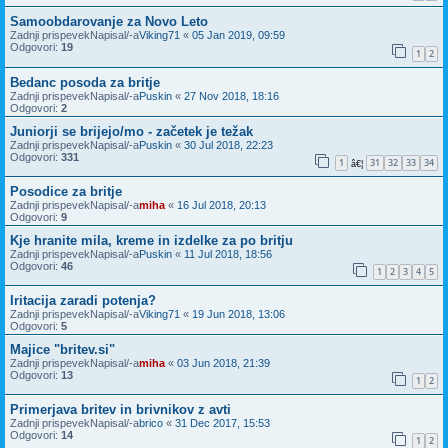
Samoobdarovanje za Novo Leto
Zadnji prispevekNapisal/-a
Viking71
«
05 Jan 2019, 09:59
Odgovori:
19
1
2
Bedanc posoda za britje
Zadnji prispevekNapisal/-a
Puskin
«
27 Nov 2018, 18:16
Odgovori:
2
Juniorji se brijejo/mo - začetek je težak
Zadnji prispevekNapisal/-a
Puskin
«
30 Jul 2018, 22:23
Odgovori:
331
1
31
32
33
34
â€¦
Posodice za britje
Zadnji prispevekNapisal/-a
miha
«
16 Jul 2018, 20:13
Odgovori:
9
Kje hranite mila, kreme in izdelke za po britju
Zadnji prispevekNapisal/-a
Puskin
«
11 Jul 2018, 18:56
Odgovori:
46
1
2
3
4
5
Iritacija zaradi potenja?
Zadnji prispevekNapisal/-a
Viking71
«
19 Jun 2018, 13:06
Odgovori:
5
Majice "britev.si"
Zadnji prispevekNapisal/-a
miha
«
03 Jun 2018, 21:39
Odgovori:
13
1
2
Primerjava britev in brivnikov z avti
Zadnji prispevekNapisal/-a
brico
«
31 Dec 2017, 15:53
Odgovori:
14
1
2