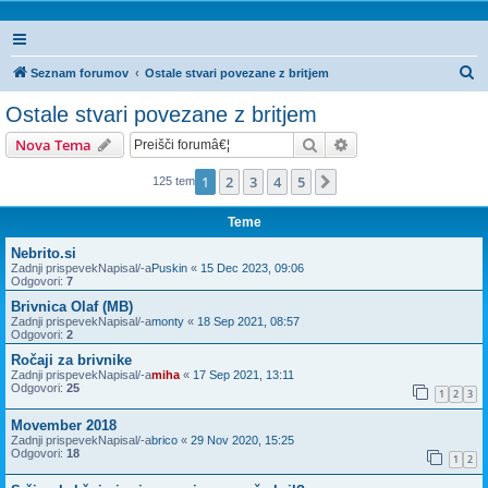
I
Seznam forumov
Ostale stvari povezane z britjem
s
Ostale stvari povezane z britjem
k
Iskanje
Napredno iskanje
Nova Tema
a
n
1
2
3
4
5
Naslednja
125 tem
j
Teme
e
Nebrito.si
Zadnji prispevekNapisal/-a
Puskin
«
15 Dec 2023, 09:06
Odgovori:
7
Brivnica Olaf (MB)
Zadnji prispevekNapisal/-a
monty
«
18 Sep 2021, 08:57
Odgovori:
2
Ročaji za brivnike
Zadnji prispevekNapisal/-a
miha
«
17 Sep 2021, 13:11
Odgovori:
25
1
2
3
Movember 2018
Zadnji prispevekNapisal/-a
brico
«
29 Nov 2020, 15:25
Odgovori:
18
1
2