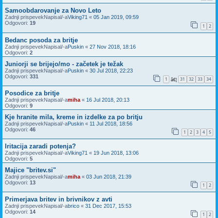
Samoobdarovanje za Novo Leto
Zadnji prispevekNapisal/-a
Viking71
«
05 Jan 2019, 09:59
Odgovori:
19
1
2
Bedanc posoda za britje
Zadnji prispevekNapisal/-a
Puskin
«
27 Nov 2018, 18:16
Odgovori:
2
Juniorji se brijejo/mo - začetek je težak
Zadnji prispevekNapisal/-a
Puskin
«
30 Jul 2018, 22:23
Odgovori:
331
1
31
32
33
34
â€¦
Posodice za britje
Zadnji prispevekNapisal/-a
miha
«
16 Jul 2018, 20:13
Odgovori:
9
Kje hranite mila, kreme in izdelke za po britju
Zadnji prispevekNapisal/-a
Puskin
«
11 Jul 2018, 18:56
Odgovori:
46
1
2
3
4
5
Iritacija zaradi potenja?
Zadnji prispevekNapisal/-a
Viking71
«
19 Jun 2018, 13:06
Odgovori:
5
Majice "britev.si"
Zadnji prispevekNapisal/-a
miha
«
03 Jun 2018, 21:39
Odgovori:
13
1
2
Primerjava britev in brivnikov z avti
Zadnji prispevekNapisal/-a
brico
«
31 Dec 2017, 15:53
Odgovori:
14
1
2