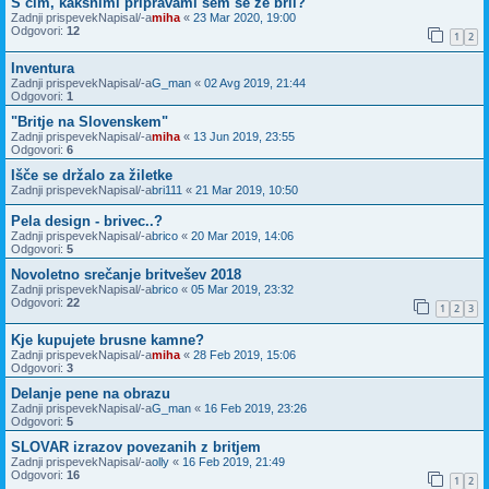
S čim, kakšnimi pripravami sem se že bril?
Zadnji prispevekNapisal/-a
miha
«
23 Mar 2020, 19:00
Odgovori:
12
1
2
Inventura
Zadnji prispevekNapisal/-a
G_man
«
02 Avg 2019, 21:44
Odgovori:
1
"Britje na Slovenskem"
Zadnji prispevekNapisal/-a
miha
«
13 Jun 2019, 23:55
Odgovori:
6
Išče se držalo za žiletke
Zadnji prispevekNapisal/-a
bri111
«
21 Mar 2019, 10:50
Pela design - brivec..?
Zadnji prispevekNapisal/-a
brico
«
20 Mar 2019, 14:06
Odgovori:
5
Novoletno srečanje britvešev 2018
Zadnji prispevekNapisal/-a
brico
«
05 Mar 2019, 23:32
Odgovori:
22
1
2
3
Kje kupujete brusne kamne?
Zadnji prispevekNapisal/-a
miha
«
28 Feb 2019, 15:06
Odgovori:
3
Delanje pene na obrazu
Zadnji prispevekNapisal/-a
G_man
«
16 Feb 2019, 23:26
Odgovori:
5
SLOVAR izrazov povezanih z britjem
Zadnji prispevekNapisal/-a
olly
«
16 Feb 2019, 21:49
Odgovori:
16
1
2