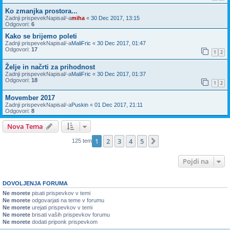
Ko zmanjka prostora...
Zadnji prispevekNapisal/-a
miha
«
30 Dec 2017, 13:15
Odgovori:
6
Kako se brijemo poleti
Zadnji prispevekNapisal/-a
MaliFric
«
30 Dec 2017, 01:47
Odgovori:
17
1
2
Želje in načrti za prihodnost
Zadnji prispevekNapisal/-a
MaliFric
«
30 Dec 2017, 01:37
Odgovori:
18
1
2
Movember 2017
Zadnji prispevekNapisal/-a
Puskin
«
01 Dec 2017, 21:11
Odgovori:
8
Nova Tema
1
2
3
4
5
Naslednja
125 tem
Pojdi na
DOVOLJENJA FORUMA
Ne morete
pisati prispevkov v temi
Ne morete
odgovarjati na teme v forumu
Ne morete
urejati prispevkov v temi
Ne morete
brisati vaših prispevkov forumu
Ne morete
dodati priponk prispevkom