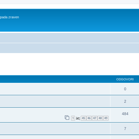
 spada zraven
dno iskanje
ODGOVORI
0
2
484
1
45
46
47
48
49
â€¦
7