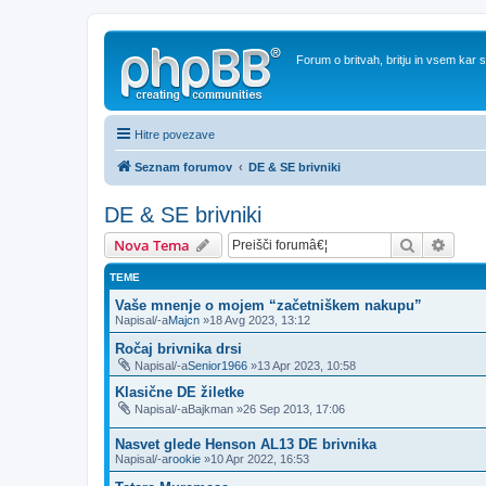
Forum o britvah, britju in vsem kar
Hitre povezave
Seznam forumov
DE & SE brivniki
DE & SE brivniki
Iskanje
Napre
Nova Tema
TEME
Vaše mnenje o mojem “začetniškem nakupu”
Napisal/-a
Majcn
»18 Avg 2023, 13:12
Ročaj brivnika drsi
Napisal/-a
Senior1966
»13 Apr 2023, 10:58
Klasične DE žiletke
Napisal/-a
Bajkman
»26 Sep 2013, 17:06
Nasvet glede Henson AL13 DE brivnika
Napisal/-a
rookie
»10 Apr 2022, 16:53