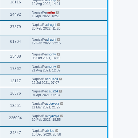
Napisal/-a
monty
18116
12 Avg 2022, 14:21
Napisal/-a
miha
24492
13 Apr 2022, 18:51
Napisal/-a
drughi
37879
20 Feb 2022, 11:20
Napisal/-a
drughi
61704
12 Feb 2022, 22:15
Napisal/-a
monty
25408
08 Okt 2021, 14:19
Napisal/-a
monty
17862
21 Avg 2021, 12:09
Napisal/-a
caus24
13117
22 Jul 2021, 07:07
Napisal/-a
caus24
16376
04 Apr 2021, 06:13
Napisal/-a
vojavoja
13551
11 Mar 2021, 21:27
Napisal/-a
vojavoja
226034
10 Feb 2021, 18:55
Napisal/-a
brico
34347
15 Dec 2020, 20:58