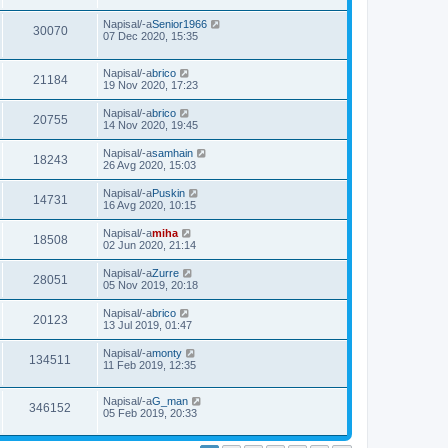
Napisal/-a
Senior1966
30070
07 Dec 2020, 15:35
Napisal/-a
brico
21184
19 Nov 2020, 17:23
Napisal/-a
brico
20755
14 Nov 2020, 19:45
Napisal/-a
samhain
18243
26 Avg 2020, 15:03
Napisal/-a
Puskin
14731
16 Avg 2020, 10:15
Napisal/-a
miha
18508
02 Jun 2020, 21:14
Napisal/-a
Zurre
28051
05 Nov 2019, 20:18
Napisal/-a
brico
20123
13 Jul 2019, 01:47
Napisal/-a
monty
134511
11 Feb 2019, 12:35
Napisal/-a
G_man
346152
05 Feb 2019, 20:33