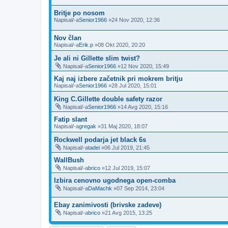
Britje po nosom
Napisal/-a
Senior1966
»24 Nov 2020, 12:36
Nov član
Napisal/-a
Erik.p
»08 Okt 2020, 20:20
Je ali ni Gillette slim twist?
Napisal/-a
Senior1966
»12 Nov 2020, 15:49
Kaj naj izbere začetnik pri mokrem britju
Napisal/-a
Senior1966
»28 Jul 2020, 15:01
King C.Gillette double safety razor
Napisal/-a
Senior1966
»14 Avg 2020, 15:16
Fatip slant
Napisal/-a
gregak
»31 Maj 2020, 18:07
Rockwell podarja jet black 6s
Napisal/-a
tadei
»06 Jul 2019, 21:45
WallBush
Napisal/-a
brico
»12 Jul 2019, 15:07
Izbira cenovno ugodnega open-comba
Napisal/-a
DaMachk
»07 Sep 2014, 23:04
Ebay zanimivosti (brivske zadeve)
Napisal/-a
brico
»21 Avg 2015, 13:25