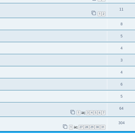
11
1
2
8
5
4
3
4
6
5
64
1
3
4
5
6
7
â€¦
304
1
27
28
29
30
31
â€¦