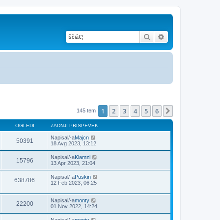
Iskanje
Napredno iskanje
1
2
3
4
5
6
Naslednja
145 tem
OGLEDI
ZADNJI PRISPEVEK
Napisal/-a
Majcn
50391
18 Avg 2023, 13:12
Napisal/-a
Klamzi
15796
13 Apr 2023, 21:04
Napisal/-a
Puskin
638786
12 Feb 2023, 06:25
Napisal/-a
monty
22200
01 Nov 2022, 14:24