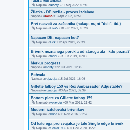
Tatara Muramasa
Napisal/-a
monty
»31 Maj 2022, 07:46
Žiletke - DE rezila - proces izdelave
Napisal/-a
miha
»13 Apr 2022, 18:51
Prvi nasveti za začetnika (nakup, nujni "deli", itd.)
Napisal/-a
luka5
»10 Feb 2021, 18:20
Napacen DE, napacen kot?
Napisal/-a
Pek
»12 Apr 2019, 22:39
Brivnik neznanega porekla od starega ata - kdo pozna?
Napisal/-a
tadei
»23 Jun 2019, 16:03
Merkur progress
Napisal/-a
monty
»22 Jul 2021, 12:45
Pohvala
Napisal/-a
vojavoja
»15 Jul 2021, 16:06
Gillette fatboy 159 vs Rex Ambassador Adjustable?
Napisal/-a
vojavoja
»03 Apr 2021, 09:39
Bottom plate za Gillette fatboy 159
Napisal/-a
vojavoja
»09 Mar 2021, 21:42
Moderni izdelovalci brivnikov
Napisal/-a
brico
»03 Nov 2016, 21:57
Od katerega proizvajalca je tale Single edge brivnik
Napisal/-a
Senior1966
»07 Dec 2020, 15:28