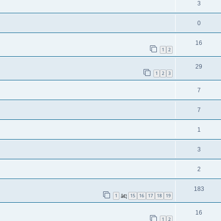
3
0
16
1
2
29
1
2
3
7
7
1
3
2
183
1
15
16
17
18
19
â€¦
16
1
2