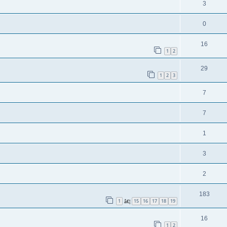
3
0
16
1
2
29
1
2
3
7
7
1
3
2
183
1
15
16
17
18
19
â€¦
16
1
2