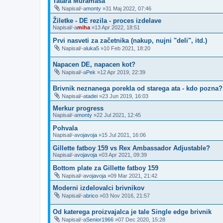
Tatara Muramasa
Napisal/-a
monty
»31 Maj 2022, 07:46
Žiletke - DE rezila - proces izdelave
Napisal/-a
miha
»13 Apr 2022, 18:51
Prvi nasveti za začetnika (nakup, nujni "deli", itd.)
Napisal/-a
luka5
»10 Feb 2021, 18:20
Napacen DE, napacen kot?
Napisal/-a
Pek
»12 Apr 2019, 22:39
Brivnik neznanega porekla od starega ata - kdo pozna?
Napisal/-a
tadei
»23 Jun 2019, 16:03
Merkur progress
Napisal/-a
monty
»22 Jul 2021, 12:45
Pohvala
Napisal/-a
vojavoja
»15 Jul 2021, 16:06
Gillette fatboy 159 vs Rex Ambassador Adjustable?
Napisal/-a
vojavoja
»03 Apr 2021, 09:39
Bottom plate za Gillette fatboy 159
Napisal/-a
vojavoja
»09 Mar 2021, 21:42
Moderni izdelovalci brivnikov
Napisal/-a
brico
»03 Nov 2016, 21:57
Od katerega proizvajalca je tale Single edge brivnik
Napisal/-a
Senior1966
»07 Dec 2020, 15:28