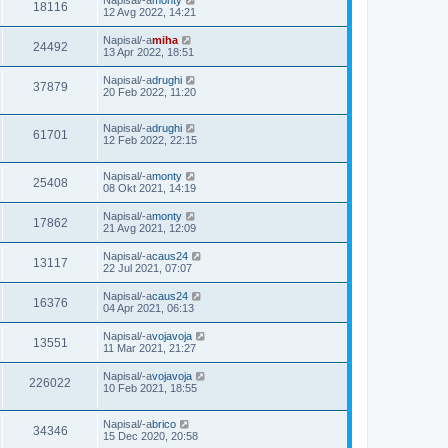
Napisal/-a
monty
18116
12 Avg 2022, 14:21
Napisal/-a
miha
24492
13 Apr 2022, 18:51
Napisal/-a
drughi
37879
20 Feb 2022, 11:20
Napisal/-a
drughi
61701
12 Feb 2022, 22:15
Napisal/-a
monty
25408
08 Okt 2021, 14:19
Napisal/-a
monty
17862
21 Avg 2021, 12:09
Napisal/-a
caus24
13117
22 Jul 2021, 07:07
Napisal/-a
caus24
16376
04 Apr 2021, 06:13
Napisal/-a
vojavoja
13551
11 Mar 2021, 21:27
Napisal/-a
vojavoja
226022
10 Feb 2021, 18:55
Napisal/-a
brico
34346
15 Dec 2020, 20:58