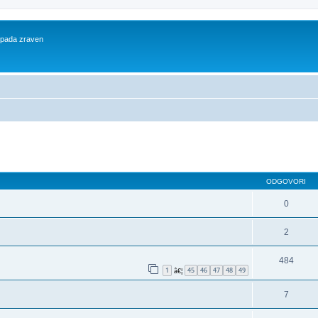
 spada zraven
dno iskanje
ODGOVORI
0
2
484
1
45
46
47
48
49
â€¦
7