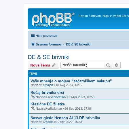
Forum o britvah, britju in vsem kar
Hitre povezave
Seznam forumov
DE & SE brivniki
DE & SE brivniki
Iskanje
Napre
Nova Tema
TEME
Vaše mnenje o mojem “začetniškem nakupu”
Napisal/-a
Majcn
»18 Avg 2023, 13:12
Ročaj brivnika drsi
Napisal/-a
Senior1966
»13 Apr 2023, 10:58
Klasične DE žiletke
Napisal/-a
Bajkman
»26 Sep 2013, 17:06
Nasvet glede Henson AL13 DE brivnika
Napisal/-a
rookie
»10 Apr 2022, 16:53