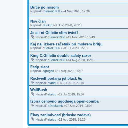
Britje po nosom
Napisal/-a
Senior1966
»24 Nov 2020, 12:36
Nov član
Napisal/-a
Erik.p
»08 Okt 2020, 20:20
Je ali ni Gillette slim twist?
Napisal/-a
Senior1966
»12 Nov 2020, 15:49
Kaj naj izbere začetnik pri mokrem britju
Napisal/-a
Senior1966
»28 Jul 2020, 15:01
King C.Gillette double safety razor
Napisal/-a
Senior1966
»14 Avg 2020, 15:16
Fatip slant
Napisal/-a
gregak
»31 Maj 2020, 18:07
Rockwell podarja jet black 6s
Napisal/-a
tadei
»06 Jul 2019, 21:45
WallBush
Napisal/-a
brico
»12 Jul 2019, 15:07
Izbira cenovno ugodnega open-comba
Napisal/-a
DaMachk
»07 Sep 2014, 23:04
Ebay zanimivosti (brivske zadeve)
Napisal/-a
brico
»21 Avg 2015, 13:25