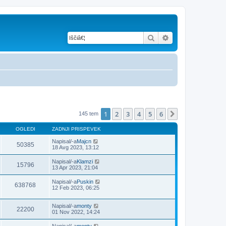
Iskanje
Napredno iskanje
1
2
3
4
5
6
Naslednja
145 tem
OGLEDI
ZADNJI PRISPEVEK
Napisal/-a
Majcn
50385
18 Avg 2023, 13:12
Napisal/-a
Klamzi
15796
13 Apr 2023, 21:04
Napisal/-a
Puskin
638768
12 Feb 2023, 06:25
Napisal/-a
monty
22200
01 Nov 2022, 14:24