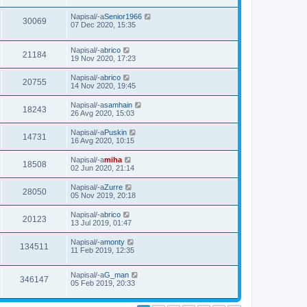
Napisal/-a
Senior1966
30069
07 Dec 2020, 15:35
Napisal/-a
brico
21184
19 Nov 2020, 17:23
Napisal/-a
brico
20755
14 Nov 2020, 19:45
Napisal/-a
samhain
18243
26 Avg 2020, 15:03
Napisal/-a
Puskin
14731
16 Avg 2020, 10:15
Napisal/-a
miha
18508
02 Jun 2020, 21:14
Napisal/-a
Zurre
28050
05 Nov 2019, 20:18
Napisal/-a
brico
20123
13 Jul 2019, 01:47
Napisal/-a
monty
134511
11 Feb 2019, 12:35
Napisal/-a
G_man
346147
05 Feb 2019, 20:33