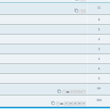
11
1
2
8
5
4
3
4
6
5
64
1
3
4
5
6
7
â€¦
304
1
27
28
29
30
31
â€¦