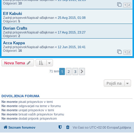
Odgovori:
10
1
2
Elf Kabuki
Zadnji prispevekNapisal/-a
Bajkman
«
25 Avg 2015, 01:08
Odgovori:
5
Dorian Crafts
Zadnji prispevekNapisal/-a
Bajkman
«
17 Avg 2015, 23:27
Odgovori:
2
Acca Kappa
Zadnji prispevekNapisal/-a
Bajkman
«
12 Jun 2015, 16:41
Odgovori:
16
1
2
Nova Tema
1
2
3
Naslednja
71 tem
Pojdi na
DOVOLJENJA FORUMA
Ne morete
pisati prispevkov v temi
Ne morete
odgovarjati na teme v forumu
Ne morete
urejati prispevkov v temi
Ne morete
brisati vaših prispevkov forumu
Ne morete
dodati priponk prispevkom
Seznam forumov
Vsi časi so UTC+02:00 Evropa/Ljubljana