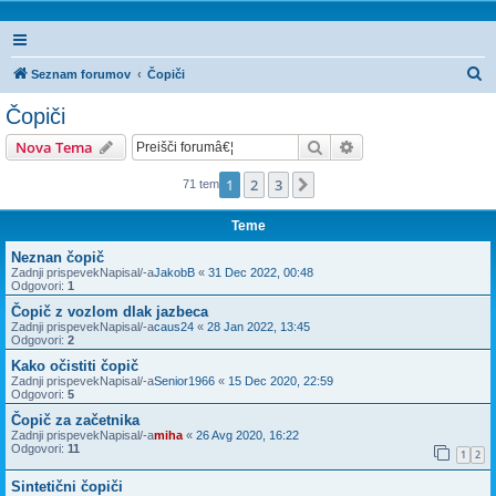
I
Seznam forumov
Čopiči
s
Čopiči
k
Iskanje
Napredno iskanje
Nova Tema
a
n
1
2
3
Naslednja
71 tem
j
Teme
e
Neznan čopič
Zadnji prispevekNapisal/-a
JakobB
«
31 Dec 2022, 00:48
Odgovori:
1
Čopič z vozlom dlak jazbeca
Zadnji prispevekNapisal/-a
caus24
«
28 Jan 2022, 13:45
Odgovori:
2
Kako očistiti čopič
Zadnji prispevekNapisal/-a
Senior1966
«
15 Dec 2020, 22:59
Odgovori:
5
Čopič za začetnika
Zadnji prispevekNapisal/-a
miha
«
26 Avg 2020, 16:22
Odgovori:
11
1
2
Sintetični čopiči