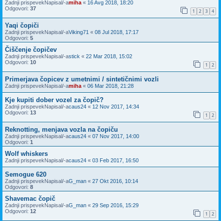
Zadnji prispevekNapisal/-a
miha
«
16 Avg 2018, 18:20
Odgovori:
37
1
2
3
4
Yaqi čopiči
Zadnji prispevekNapisal/-a
Viking71
«
08 Jul 2018, 17:17
Odgovori:
5
Čiščenje čopičev
Zadnji prispevekNapisal/-a
stick
«
22 Mar 2018, 15:02
Odgovori:
10
1
2
Primerjava čopicev z umetnimi / sintetičnimi vozli
Zadnji prispevekNapisal/-a
miha
«
06 Mar 2018, 21:28
Kje kupiti dober vozel za čopič?
Zadnji prispevekNapisal/-a
caus24
«
12 Nov 2017, 14:34
Odgovori:
13
1
2
Reknotting, menjava vozla na čopiču
Zadnji prispevekNapisal/-a
caus24
«
07 Nov 2017, 14:00
Odgovori:
1
Wolf whiskers
Zadnji prispevekNapisal/-a
caus24
«
03 Feb 2017, 16:50
Semogue 620
Zadnji prispevekNapisal/-a
G_man
«
27 Okt 2016, 10:14
Odgovori:
8
Shavemac čopič
Zadnji prispevekNapisal/-a
G_man
«
29 Sep 2016, 15:29
Odgovori:
12
1
2