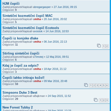
HJM čopiči
Zadnji prispevekNapisal/-a
bregargasper
«
27 Jun 2016, 09:15
Odgovori:
9
Sintetični kozmetični čopič MAC
Zadnji prispevekNapisal/-a
miha
«
20 Jun 2016, 20:02
Odgovori:
5
Sintetični kozmetični čopič Ecotools
Zadnji prispevekNapisal/-a
vostok
«
14 Jun 2016, 10:53
Čopiči iz konjske dlake
Zadnji prispevekNapisal/-a
miha
«
06 Jun 2016, 22:13
Odgovori:
11
1
2
Stirling sintetični čopiči
Zadnji prispevekNapisal/-a
Timotej
«
12 Maj 2016, 09:51
Odgovori:
6
Kdaj je čopič za odpis?
Zadnji prispevekNapisal/-a
miha
«
18 Apr 2016, 21:12
Odgovori:
3
Čopiči lahko iritirajo kožo!!
Zadnji prispevekNapisal/-a
miha
«
09 Mar 2016, 20:48
Odgovori:
59
1
2
3
4
5
6
Simpsons Duke 3 Best
Zadnji prispevekNapisal/-a
Bajkman
«
24 Sep 2015, 11:52
Odgovori:
29
1
2
3
New Forest Tubby 2
Zadnji prispevekNapisal/-a
Bajkman
«
19 Sep 2015, 12:23