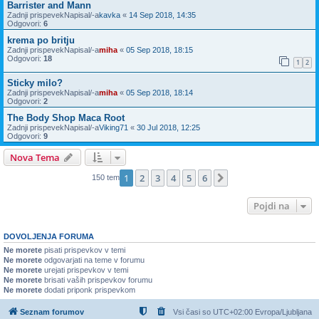
Barrister and Mann
Zadnji prispevekNapisal/-a
kavka
«
14 Sep 2018, 14:35
Odgovori:
6
krema po britju
Zadnji prispevekNapisal/-a
miha
«
05 Sep 2018, 18:15
Odgovori:
18
1
2
Sticky milo?
Zadnji prispevekNapisal/-a
miha
«
05 Sep 2018, 18:14
Odgovori:
2
The Body Shop Maca Root
Zadnji prispevekNapisal/-a
Viking71
«
30 Jul 2018, 12:25
Odgovori:
9
Nova Tema
1
2
3
4
5
6
Naslednja
150 tem
Pojdi na
DOVOLJENJA FORUMA
Ne morete
pisati prispevkov v temi
Ne morete
odgovarjati na teme v forumu
Ne morete
urejati prispevkov v temi
Ne morete
brisati vaših prispevkov forumu
Ne morete
dodati priponk prispevkom
Seznam forumov
Vsi časi so UTC+02:00 Evropa/Ljubljana