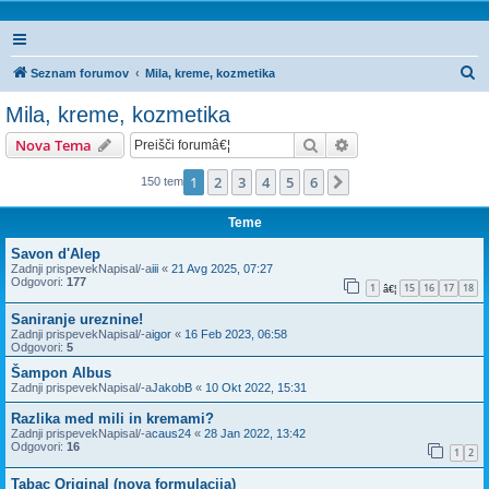
I
Seznam forumov
Mila, kreme, kozmetika
s
Mila, kreme, kozmetika
k
Iskanje
Napredno iskanje
Nova Tema
a
n
1
2
3
4
5
6
Naslednja
150 tem
j
Teme
e
Savon d'Alep
Zadnji prispevekNapisal/-a
iii
«
21 Avg 2025, 07:27
Odgovori:
177
1
15
16
17
18
â€¦
Saniranje ureznine!
Zadnji prispevekNapisal/-a
igor
«
16 Feb 2023, 06:58
Odgovori:
5
Šampon Albus
Zadnji prispevekNapisal/-a
JakobB
«
10 Okt 2022, 15:31
Razlika med mili in kremami?
Zadnji prispevekNapisal/-a
caus24
«
28 Jan 2022, 13:42
Odgovori:
16
1
2
Tabac Original (nova formulacija)