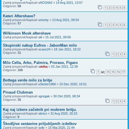
Zadnji prispevekNapisal/-a
NOS4A2
«
14 Avg 2021, 13:57
Odgovori:
58
1
2
3
4
5
6
Kateri Aftershave?
Zadnji prispevekNapisal/-a
monty
«
13 Avg 2021, 09:54
Odgovori:
57
1
2
3
4
5
6
Wilkinson Musk aftershave
Zadnji prispevekNapisal/-a
iii
«
15 Jul 2021, 09:56
Skupinski nakup Eufros - JabonMan milo
Zadnji prispevekNapisal/-a
caus24
«
18 Jan 2021, 18:22
Odgovori:
31
1
2
3
4
Milo Cella, Arko, Palmira, Proraso, Figaro
Zadnji prispevekNapisal/-a
miha
«
03 Jan 2021, 12:39
Odgovori:
166
1
14
15
16
17
â€¦
Bottega verde milo za britje
Zadnji prispevekNapisal/-a
Senior1966
«
15 Dec 2020, 16:51
Pinaud Clubman
Zadnji prispevekNapisal/-a
gregak
«
30 Okt 2020, 08:34
Odgovori:
35
1
2
3
4
Kaj naj izbere začetnik pri mokrem britju.
Zadnji prispevekNapisal/-a
brico
«
31 Avg 2020, 20:23
Odgovori:
9
Škodljive sestavine priljubljenih izdelkov
Zadnji prispevekNapisal/-a
olly
«
15 Maj 2020, 21:44