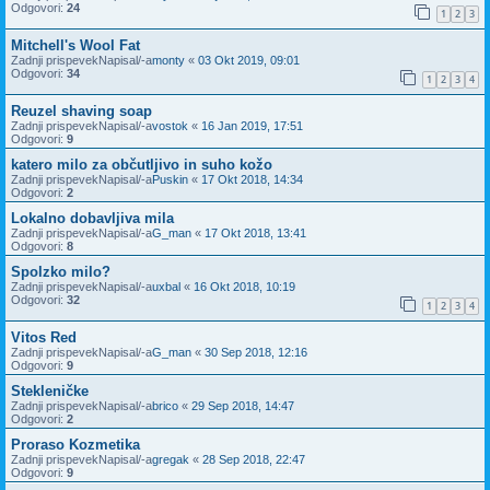
Odgovori:
24
1
2
3
Mitchell's Wool Fat
Zadnji prispevekNapisal/-a
monty
«
03 Okt 2019, 09:01
Odgovori:
34
1
2
3
4
Reuzel shaving soap
Zadnji prispevekNapisal/-a
vostok
«
16 Jan 2019, 17:51
Odgovori:
9
katero milo za občutljivo in suho kožo
Zadnji prispevekNapisal/-a
Puskin
«
17 Okt 2018, 14:34
Odgovori:
2
Lokalno dobavljiva mila
Zadnji prispevekNapisal/-a
G_man
«
17 Okt 2018, 13:41
Odgovori:
8
Spolzko milo?
Zadnji prispevekNapisal/-a
uxbal
«
16 Okt 2018, 10:19
Odgovori:
32
1
2
3
4
Vitos Red
Zadnji prispevekNapisal/-a
G_man
«
30 Sep 2018, 12:16
Odgovori:
9
Stekleničke
Zadnji prispevekNapisal/-a
brico
«
29 Sep 2018, 14:47
Odgovori:
2
Proraso Kozmetika
Zadnji prispevekNapisal/-a
gregak
«
28 Sep 2018, 22:47
Odgovori:
9