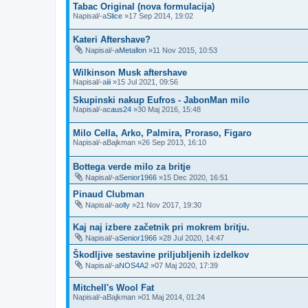
Tabac Original (nova formulacija)
Napisal/-a
Slice
»17 Sep 2014, 19:02
Kateri Aftershave?
Napisal/-a
Metallon
»11 Nov 2015, 10:53
Wilkinson Musk aftershave
Napisal/-a
iii
»15 Jul 2021, 09:56
Skupinski nakup Eufros - JabonMan milo
Napisal/-a
caus24
»30 Maj 2016, 15:48
Milo Cella, Arko, Palmira, Proraso, Figaro
Napisal/-a
Bajkman
»26 Sep 2013, 16:10
Bottega verde milo za britje
Napisal/-a
Senior1966
»15 Dec 2020, 16:51
Pinaud Clubman
Napisal/-a
olly
»21 Nov 2017, 19:30
Kaj naj izbere začetnik pri mokrem britju.
Napisal/-a
Senior1966
»28 Jul 2020, 14:47
Škodljive sestavine priljubljenih izdelkov
Napisal/-a
NOS4A2
»07 Maj 2020, 17:39
Mitchell's Wool Fat
Napisal/-a
Bajkman
»01 Maj 2014, 01:24