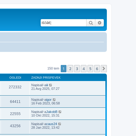
Iskanje
Napredno iskanje
1
2
3
4
5
6
Naslednja
150 tem
OGLEDI
ZADNJI PRISPEVEK
Napisal/-a
iii
272332
21 Avg 2025, 07:27
Napisal/-a
igor
64411
16 Feb 2023, 06:58
Napisal/-a
JakobB
22555
10 Okt 2022, 15:31
Napisal/-a
caus24
43256
28 Jan 2022, 13:42