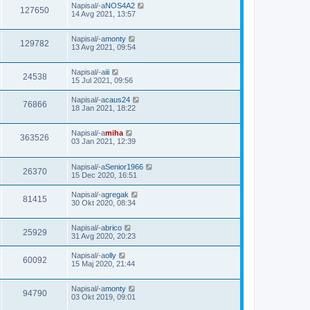
Napisal/-a
NOS4A2
127650
14 Avg 2021, 13:57
Napisal/-a
monty
129782
13 Avg 2021, 09:54
Napisal/-a
iii
24538
15 Jul 2021, 09:56
Napisal/-a
caus24
76866
18 Jan 2021, 18:22
Napisal/-a
miha
363526
03 Jan 2021, 12:39
Napisal/-a
Senior1966
26370
15 Dec 2020, 16:51
Napisal/-a
gregak
81415
30 Okt 2020, 08:34
Napisal/-a
brico
25929
31 Avg 2020, 20:23
Napisal/-a
olly
60092
15 Maj 2020, 21:44
Napisal/-a
monty
94790
03 Okt 2019, 09:01