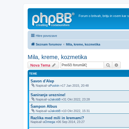
Forum o britvah, britju in vsem kar
Hitre povezave
Seznam forumov
Mila, kreme, kozmetika
Mila, kreme, kozmetika
Iskanje
Napre
Nova Tema
TEME
Savon d'Alep
Napisal/-a
Puskin
»17 Jan 2015, 20:48
Saniranje ureznine!
Napisal/-a
JakobB
»31 Okt 2022, 23:28
Šampon Albus
Napisal/-a
JakobB
»10 Okt 2022, 15:31
Razlika med mili in kremami?
Napisal/-a
Omega
»06 Sep 2014, 23:27