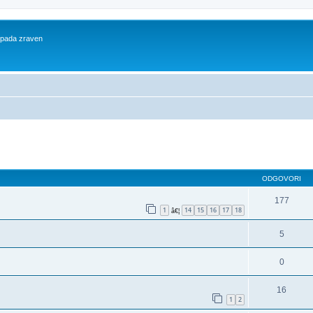
 spada zraven
dno iskanje
ODGOVORI
177
1
14
15
16
17
18
â€¦
5
0
16
1
2