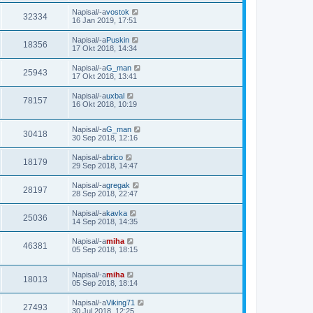
Napisal/-a
vostok
32334
16 Jan 2019, 17:51
Napisal/-a
Puskin
18356
17 Okt 2018, 14:34
Napisal/-a
G_man
25943
17 Okt 2018, 13:41
Napisal/-a
uxbal
78157
16 Okt 2018, 10:19
Napisal/-a
G_man
30418
30 Sep 2018, 12:16
Napisal/-a
brico
18179
29 Sep 2018, 14:47
Napisal/-a
gregak
28197
28 Sep 2018, 22:47
Napisal/-a
kavka
25036
14 Sep 2018, 14:35
Napisal/-a
miha
46381
05 Sep 2018, 18:15
Napisal/-a
miha
18013
05 Sep 2018, 18:14
Napisal/-a
Viking71
27493
30 Jul 2018, 12:25