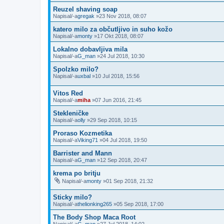
Reuzel shaving soap
Napisal/-a
gregak
»23 Nov 2018, 08:07
katero milo za občutljivo in suho kožo
Napisal/-a
monty
»17 Okt 2018, 08:07
Lokalno dobavljiva mila
Napisal/-a
G_man
»24 Jul 2018, 10:30
Spolzko milo?
Napisal/-a
uxbal
»10 Jul 2018, 15:56
Vitos Red
Napisal/-a
miha
»07 Jun 2016, 21:45
Stekleničke
Napisal/-a
olly
»29 Sep 2018, 10:15
Proraso Kozmetika
Napisal/-a
Viking71
»04 Jul 2018, 19:50
Barrister and Mann
Napisal/-a
G_man
»12 Sep 2018, 20:47
krema po britju
Napisal/-a
monty
»01 Sep 2018, 21:32
Sticky milo?
Napisal/-a
thelionking265
»05 Sep 2018, 17:00
The Body Shop Maca Root